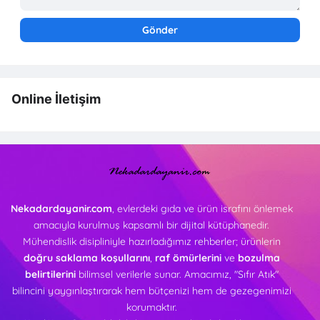
Online İletişim
Nekadardayanir.com
, evlerdeki gıda ve ürün israfını önlemek
amacıyla kurulmuş kapsamlı bir dijital kütüphanedir.
Mühendislik disipliniyle hazırladığımız rehberler; ürünlerin
doğru saklama koşullarını
,
raf ömürlerini
ve
bozulma
belirtilerini
bilimsel verilerle sunar. Amacımız, "Sıfır Atık"
bilincini yaygınlaştırarak hem bütçenizi hem de gezegenimizi
korumaktır.