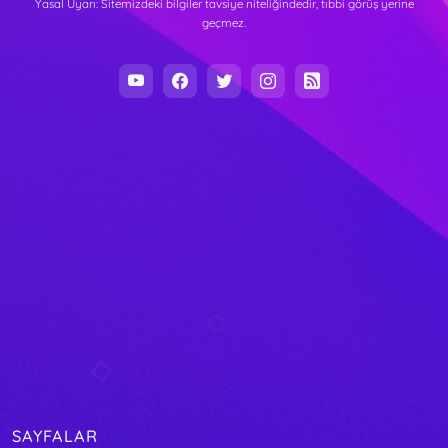
Yasal Uyarı: Sitemizdeki bilgiler tavsiye niteliğindedir, tıbbi görüş yerine
geçmez.
SAYFALAR