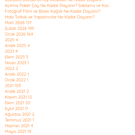
Açılmış Paket Çay Ne Kadar Dayanır? Saklama ve Kor...
Fotoğraf Filmi ve Baskı Kağıdı Ne Kadar Dayanır?
Hobi Tutkalı ve Yapıştırıcılar Ne Kadar Dayanır?
Mart 2026
137
Şubat 2026
195
Ocak 2026
164
2025
4
Aralık 2025
4
2023
4
Ekim 2023
3
Nisan 2023
1
2022
2
Aralık 2022
1
Ocak 2022
1
2021
103
Aralık 2021
2
Kasım 2021
12
Ekim 2021
20
Eylül 2021
11
Ağustos 2021
2
Temmuz 2021
1
Haziran 2021
4
Mayıs 2021
19