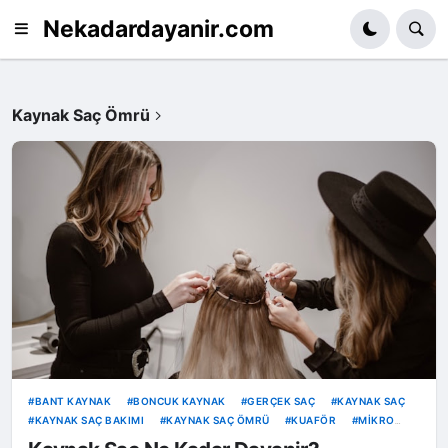
Nekadardayanir.com
Kaynak Saç Ömrü
BANT KAYNAK
BONCUK KAYNAK
GERÇEK SAÇ
KAYNAK SAÇ
KAYNAK SAÇ BAKIMI
KAYNAK SAÇ ÖMRÜ
KUAFÖR
MIKRO
KAYNAK
NANO KAYNAK
SAÇ UZATMA