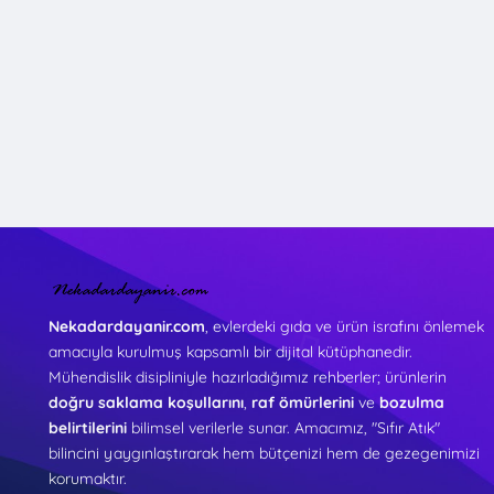
Nekadardayanir.com
, evlerdeki gıda ve ürün israfını önlemek
amacıyla kurulmuş kapsamlı bir dijital kütüphanedir.
Mühendislik disipliniyle hazırladığımız rehberler; ürünlerin
doğru saklama koşullarını
,
raf ömürlerini
ve
bozulma
belirtilerini
bilimsel verilerle sunar. Amacımız, "Sıfır Atık"
bilincini yaygınlaştırarak hem bütçenizi hem de gezegenimizi
korumaktır.