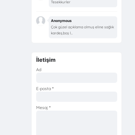
Tesekkurler
Anonymous
Çok güzel açıklama olmuş eline sağlık
kardeş,boş l...
İletişim
Ad
E-posta
*
Mesaj
*