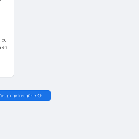
?
k bu
n en
ğer yayınları yükle