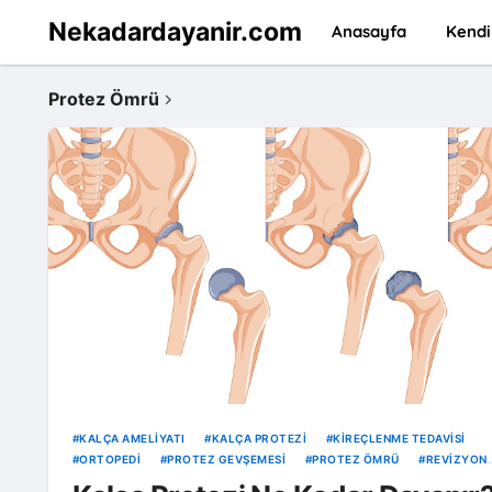
Nekadardayanir.com
Anasayfa
Kendi
Protez Ömrü
KALÇA AMELIYATI
KALÇA PROTEZI
KIREÇLENME TEDAVISI
ORTOPEDI
PROTEZ GEVŞEMESI
PROTEZ ÖMRÜ
REVIZYON
CERRAHISI
SERAMIK PROTEZ
TITANYUM PROTEZ