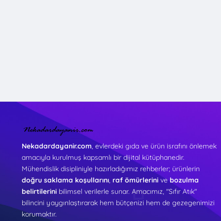
Nekadardayanir.com
, evlerdeki gıda ve ürün israfını önlemek
amacıyla kurulmuş kapsamlı bir dijital kütüphanedir.
Mühendislik disipliniyle hazırladığımız rehberler; ürünlerin
doğru saklama koşullarını
,
raf ömürlerini
ve
bozulma
belirtilerini
bilimsel verilerle sunar. Amacımız, "Sıfır Atık"
bilincini yaygınlaştırarak hem bütçenizi hem de gezegenimizi
korumaktır.