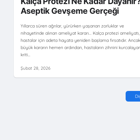
Kalça Protezi Ne Kadar Dayanır
Aseptik Gevşeme Gerçeği
Yıllarca süren ağrılar, yürürken yaşanan zorluklar ve
nihayetinde alınan ameliyat kararı... Kalça protezi ameliyatı,
hastalar için adeta hayata yeniden başlama fırsatıdır. Anca
büyük kararın hemen ardından, hastaların zihnini kurcalaya
kriti…
Şubat 28, 2026
Di