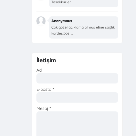
Tesekkurler
Anonymous
Çok güzel açıklama olmuş eline sağlık
kardeş,boş l...
İletişim
Ad
E-posta
*
Mesaj
*