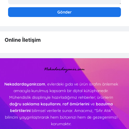
Online İletişim
Nekadardayanir.com
, evlerdeki gıda ve ürün israfını önlemek
amacıyla kurulmuş kapsamlı bir dijital kütüphanedir.
Mühendislik disipliniyle hazırladığımız rehberler; ürünlerin
doğru saklama koşullarını
,
raf ömürlerini
ve
bozulma
belirtilerini
bilimsel verilerle sunar. Amacımız, "Sıfır Atık"
bilincini yaygınlaştırarak hem bütçenizi hem de gezegenimizi
korumaktır.