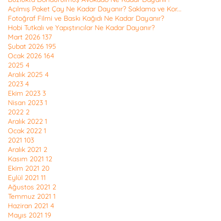
Açılmış Paket Çay Ne Kadar Dayanır? Saklama ve Kor...
Fotoğraf Filmi ve Baskı Kağıdı Ne Kadar Dayanır?
Hobi Tutkalı ve Yapıştırıcılar Ne Kadar Dayanır?
Mart 2026
137
Şubat 2026
195
Ocak 2026
164
2025
4
Aralık 2025
4
2023
4
Ekim 2023
3
Nisan 2023
1
2022
2
Aralık 2022
1
Ocak 2022
1
2021
103
Aralık 2021
2
Kasım 2021
12
Ekim 2021
20
Eylül 2021
11
Ağustos 2021
2
Temmuz 2021
1
Haziran 2021
4
Mayıs 2021
19