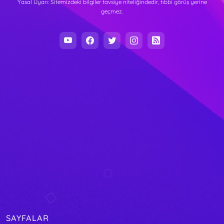
Yasal Uyarı: Sitemizdeki bilgiler tavsiye niteliğindedir, tıbbi görüş yerine
geçmez.
SAYFALAR