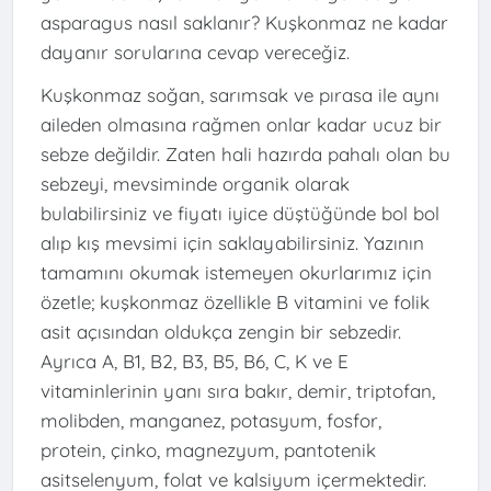
asparagus nasıl saklanır? Kuşkonmaz ne kadar
dayanır sorularına cevap vereceğiz.
Kuşkonmaz soğan, sarımsak ve pırasa ile aynı
aileden olmasına rağmen onlar kadar ucuz bir
sebze değildir. Zaten hali hazırda pahalı olan bu
sebzeyi, mevsiminde organik olarak
bulabilirsiniz ve fiyatı iyice düştüğünde bol bol
alıp kış mevsimi için saklayabilirsiniz. Yazının
tamamını okumak istemeyen okurlarımız için
özetle; kuşkonmaz özellikle B vitamini ve folik
asit açısından oldukça zengin bir sebzedir.
Ayrıca A, B1, B2, B3, B5, B6, C, K ve E
vitaminlerinin yanı sıra bakır, demir, triptofan,
molibden, manganez, potasyum, fosfor,
protein, çinko, magnezyum, pantotenik
asitselenyum, folat ve kalsiyum içermektedir.