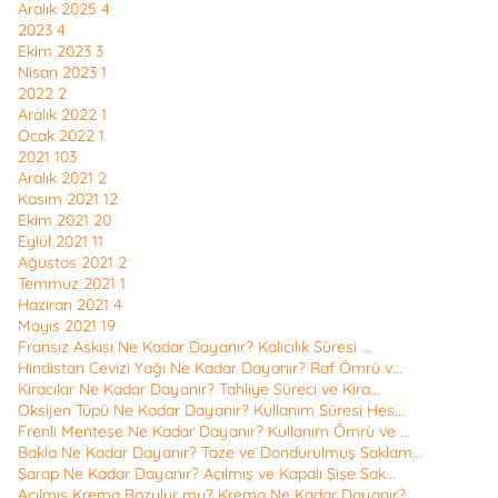
Aralık 2025
4
2023
4
Ekim 2023
3
Nisan 2023
1
2022
2
Aralık 2022
1
Ocak 2022
1
2021
103
Aralık 2021
2
Kasım 2021
12
Ekim 2021
20
Eylül 2021
11
Ağustos 2021
2
Temmuz 2021
1
Haziran 2021
4
Mayıs 2021
19
Fransız Askısı Ne Kadar Dayanır? Kalıcılık Süresi ...
Hindistan Cevizi Yağı Ne Kadar Dayanır? Raf Ömrü v...
Kiracılar Ne Kadar Dayanır? Tahliye Süreci ve Kira...
Oksijen Tüpü Ne Kadar Dayanır? Kullanım Süresi Hes...
Frenli Menteşe Ne Kadar Dayanır? Kullanım Ömrü ve ...
Bakla Ne Kadar Dayanır? Taze ve Dondurulmuş Saklam...
Şarap Ne Kadar Dayanır? Açılmış ve Kapalı Şişe Sak...
Açılmış Krema Bozulur mu? Krema Ne Kadar Dayanır?