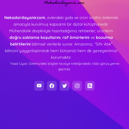
Nekadardayanir.com
, evlerdeki gıda ve ürün israfını önlemek
amacıyla kurulmuş kapsamlı bir dijital kütüphanedir.
Mühendislik disipliniyle hazırladığımız rehberler; ürünlerin
doğru saklama koşullarını
,
raf ömürlerini
ve
bozulma
belirtilerini
bilimsel verilerle sunar. Amacımız, "Sıfır Atık"
bilincini yaygınlaştırarak hem bütçenizi hem de gezegenimizi
korumaktır.
Yasal Uyarı: Sitemizdeki bilgiler tavsiye niteliğindedir, tıbbi görüş yerine
geçmez.