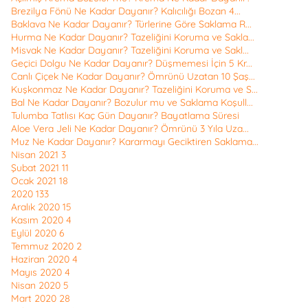
Brezilya Fönü Ne Kadar Dayanır? Kalıcılığı Bozan 4...
Baklava Ne Kadar Dayanır? Türlerine Göre Saklama R...
Hurma Ne Kadar Dayanır? Tazeliğini Koruma ve Sakla...
Misvak Ne Kadar Dayanır? Tazeliğini Koruma ve Sakl...
Geçici Dolgu Ne Kadar Dayanır? Düşmemesi İçin 5 Kr...
Canlı Çiçek Ne Kadar Dayanır? Ömrünü Uzatan 10 Şaş...
Kuşkonmaz Ne Kadar Dayanır? Tazeliğini Koruma ve S...
Bal Ne Kadar Dayanır? Bozulur mu ve Saklama Koşull...
Tulumba Tatlısı Kaç Gün Dayanır? Bayatlama Süresi
Aloe Vera Jeli Ne Kadar Dayanır? Ömrünü 3 Yıla Uza...
Muz Ne Kadar Dayanır? Kararmayı Geciktiren Saklama...
Nisan 2021
3
Şubat 2021
11
Ocak 2021
18
2020
133
Aralık 2020
15
Kasım 2020
4
Eylül 2020
6
Temmuz 2020
2
Haziran 2020
4
Mayıs 2020
4
Nisan 2020
5
Mart 2020
28