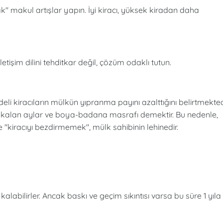
" makul artışlar yapın. İyi kiracı, yüksek kiradan daha
etişim dilini tehditkar değil, çözüm odaklı tutun.
i kiracıların mülkün yıpranma payını azalttığını belirtmekted
oş kalan aylar ve boya-badana masrafı demektir. Bu nedenle,
"kiracıyı bezdirmemek", mülk sahibinin lehinedir.
alabilirler. Ancak baskı ve geçim sıkıntısı varsa bu süre 1 yıla