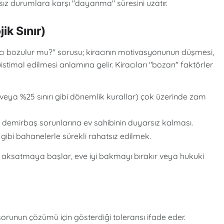
ksız durumlara karşı "dayanma" süresini uzatır.
ik Sınır)
cı bozulur mu?" sorusu; kiracının motivasyonunun düşmesi,
stimal edilmesi anlamına gelir. Kiracıları "bozan" faktörler
veya %25 sınırı gibi dönemlik kurallar) çok üzerinde zam
i demirbaş sorunlarına ev sahibinin duyarsız kalması.
gibi bahanelerle sürekli rahatsız edilmek.
i aksatmaya başlar, eve iyi bakmayı bırakır veya hukuki
sorunun çözümü için gösterdiği toleransı ifade eder.