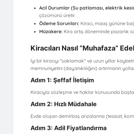
Acil Durumlar (Su patlaması, elektrik kesin
çözümünü üretir.
Ödeme Sorunları:
Kiracı, maaş gününe bağ
Müzakere:
Kira artış döneminde pazarlık s
Kiracıları Nasıl “Muhafaza” Edeb
İyi bir kiracıyı "saklamak" ve uzun yıllar kaybetm
memnuniyetini (dayanıklılığını) artırmanın yollar
Adım 1: Şeffaf İletişim
Kiracıyla sözleşme ve haklar konusunda baştan a
Adım 2: Hızlı Müdahale
Evde oluşan demirbaş arızalarına (tesisat, kombi 
Adım 3: Adil Fiyatlandırma