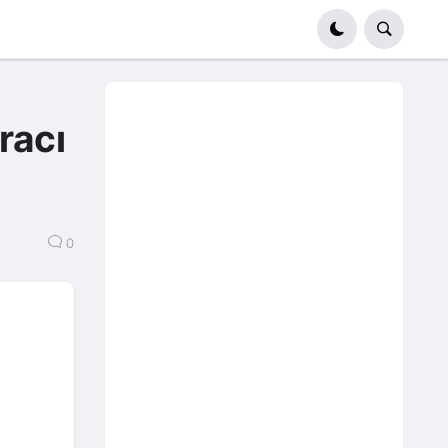
racı
0