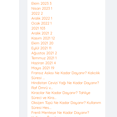
Ekim 2023
3
Nisan 2023
1
2022
2
Aralık 2022
1
Ocak 2022
1
2021
103
Aralık 2021
2
Kasım 2021
12
Ekim 2021
20
Eylül 2021
11
Ağustos 2021
2
Temmuz 2021
1
Haziran 2021
4
Mayıs 2021
19
Fransız Askısı Ne Kadar Dayanır? Kalıcılık
Süresi ...
Hindistan Cevizi Yağı Ne Kadar Dayanır?
Raf Ömrü v...
Kiracılar Ne Kadar Dayanır? Tahliye
Süreci ve Kira...
Oksijen Tüpü Ne Kadar Dayanır? Kullanım
Süresi Hes...
Frenli Menteşe Ne Kadar Dayanır?