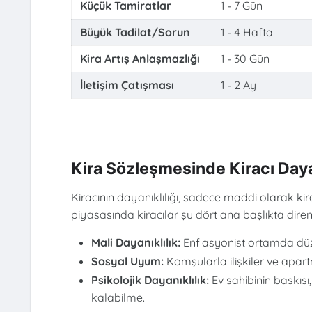
Küçük Tamiratlar
1 - 7 Gün
Büyük Tadilat/Sorun
1 - 4 Hafta
Kira Artış Anlaşmazlığı
1 - 30 Gün
İletişim Çatışması
1 - 2 Ay
Kira Sözleşmesinde Kiracı Dayan
Kiracının dayanıklılığı, sadece maddi olarak kira
piyasasında kiracılar şu dört ana başlıkta dire
Mali Dayanıklılık:
Enflasyonist ortamda dü
Sosyal Uyum:
Komşularla ilişkiler ve apar
Psikolojik Dayanıklılık:
Ev sahibinin baskısı,
kalabilme.