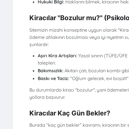
Hukuki Bilgi:
Haklarını bilmek, kiracının ha
Kiracılar "Bozulur mu?" (Psikoloj
Sitemizin mizahi konseptine uygun olarak "Kira
ödeme ahlakının bozulması veya iyi niyetinin sui
şunlardır:
Aşırı Kira Artışları:
Yasal sınırın (TÜFE/ÜFE 
talepleri.
Bakımsızlık:
Akıtan çatı, bozulan kombi gib
Baskı ve Taciz:
"Oğlum gelecek, evi boşalt" 
Bu durumlarda kiracı "bozulur"; yani ödemeler
yollara başvurur.
Kiracılar Kaç Gün Bekler?
Burada “kaç gün bekler” kavramı, kiracının bir 