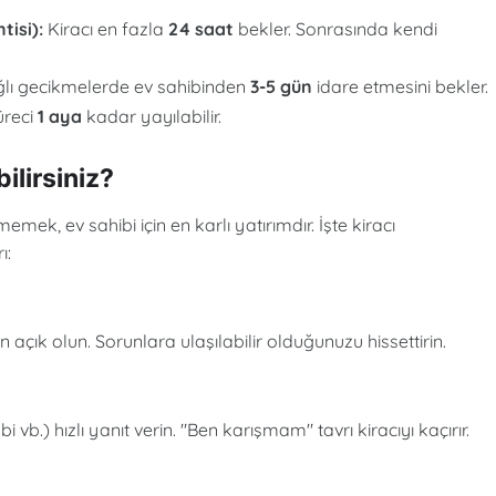
tisi):
Kiracı en fazla
24 saat
bekler. Sonrasında kendi
lı gecikmelerde ev sahibinden
3-5 gün
idare etmesini bekler.
üreci
1 aya
kadar yayılabilir.
ilirsiniz?
emek, ev sahibi için en karlı yatırımdır. İşte kiracı
ı:
çık olun. Sorunlara ulaşılabilir olduğunuzu hissettirin.
vb.) hızlı yanıt verin. "Ben karışmam" tavrı kiracıyı kaçırır.