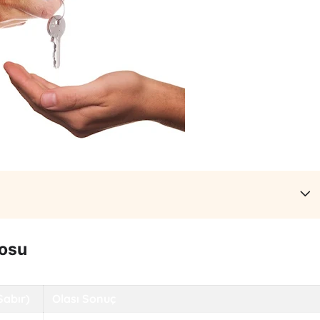
losu
Sabır)
Olası Sonuç