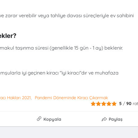
 zarar verebilir veya tahliye davası süreçleriyle ev sahibini
ekler?
makul taşınma süresi (genellikle 15 gün - 1 ay) beklenir.
ularla iyi geçinen kiracı "iyi kiracı"dır ve muhafaza
racı Hakları 2021
Pandemi Döneminde Kiracı Çıkarmak
5
/
90
ra
Kopyala
Paylaş