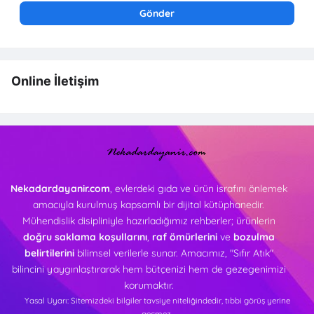
Online İletişim
Nekadardayanir.com
, evlerdeki gıda ve ürün israfını önlemek
amacıyla kurulmuş kapsamlı bir dijital kütüphanedir.
Mühendislik disipliniyle hazırladığımız rehberler; ürünlerin
doğru saklama koşullarını
,
raf ömürlerini
ve
bozulma
belirtilerini
bilimsel verilerle sunar. Amacımız, "Sıfır Atık"
bilincini yaygınlaştırarak hem bütçenizi hem de gezegenimizi
korumaktır.
Yasal Uyarı: Sitemizdeki bilgiler tavsiye niteliğindedir, tıbbi görüş yerine
geçmez.