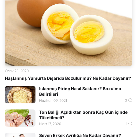
Ocak 28, 2020
Haşlanmış Yumurta Dışarıda Bozulur mu? Ne Kadar Dayanır?
Islanmış Pirinç Nasıl Saklanır? Bozulma
Belirtileri
Haziran 09, 2021
2
Ton Balığı Açıldıktan Sonra Kaç Gün içinde
Tüketilmeli?
Mart 17, 2020
1
Seven Erkek Ayrılığa Ne Kadar Dayanır?