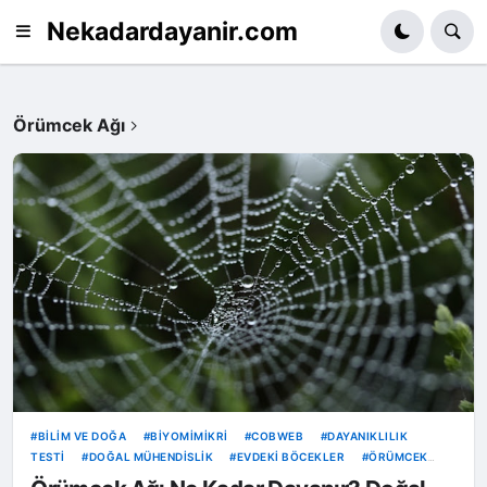
Nekadardayanir.com
Örümcek Ağı
BILIM VE DOĞA
BIYOMIMIKRI
COBWEB
DAYANIKLILIK
TESTI
DOĞAL MÜHENDISLIK
EVDEKI BÖCEKLER
ÖRÜMCEK
AĞI
ÖRÜMCEK İPEĞI