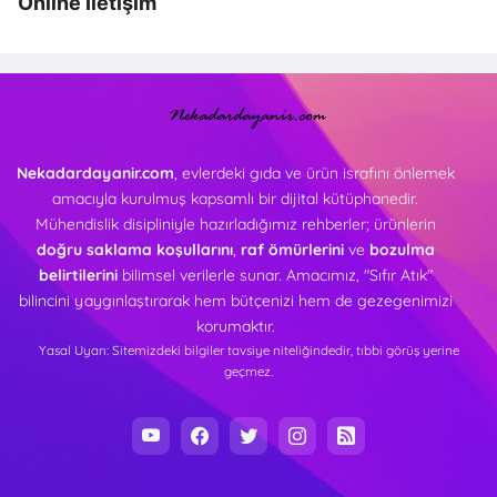
Online İletişim
Nekadardayanir.com
, evlerdeki gıda ve ürün israfını önlemek
amacıyla kurulmuş kapsamlı bir dijital kütüphanedir.
Mühendislik disipliniyle hazırladığımız rehberler; ürünlerin
doğru saklama koşullarını
,
raf ömürlerini
ve
bozulma
belirtilerini
bilimsel verilerle sunar. Amacımız, "Sıfır Atık"
bilincini yaygınlaştırarak hem bütçenizi hem de gezegenimizi
korumaktır.
Yasal Uyarı: Sitemizdeki bilgiler tavsiye niteliğindedir, tıbbi görüş yerine
geçmez.