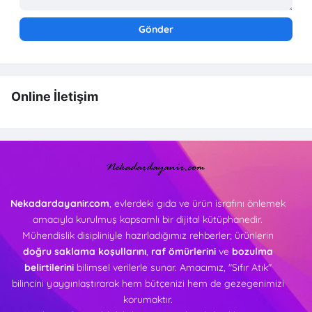
Online İletişim
Nekadardayanir.com
, evlerdeki gıda ve ürün israfını önlemek
amacıyla kurulmuş kapsamlı bir dijital kütüphanedir.
Mühendislik disipliniyle hazırladığımız rehberler; ürünlerin
doğru saklama koşullarını
,
raf ömürlerini
ve
bozulma
belirtilerini
bilimsel verilerle sunar. Amacımız, "Sıfır Atık"
bilincini yaygınlaştırarak hem bütçenizi hem de gezegenimizi
korumaktır.