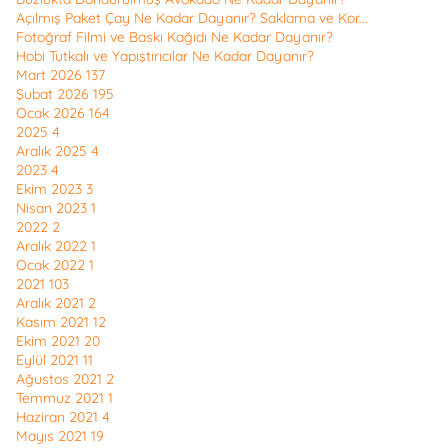
Açılmış Paket Çay Ne Kadar Dayanır? Saklama ve Kor...
Fotoğraf Filmi ve Baskı Kağıdı Ne Kadar Dayanır?
Hobi Tutkalı ve Yapıştırıcılar Ne Kadar Dayanır?
Mart 2026
137
Şubat 2026
195
Ocak 2026
164
2025
4
Aralık 2025
4
2023
4
Ekim 2023
3
Nisan 2023
1
2022
2
Aralık 2022
1
Ocak 2022
1
2021
103
Aralık 2021
2
Kasım 2021
12
Ekim 2021
20
Eylül 2021
11
Ağustos 2021
2
Temmuz 2021
1
Haziran 2021
4
Mayıs 2021
19