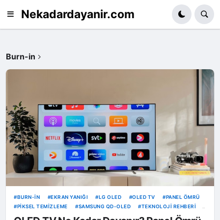
Nekadardayanir.com
Burn-in
BURN-IN
EKRAN YANIĞI
LG OLED
OLED TV
PANEL ÖMRÜ
PIKSEL TEMIZLEME
SAMSUNG QD-OLED
TEKNOLOJI REHBERI
TV TEKNOLOJILERI