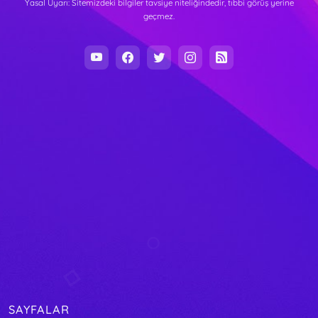
Yasal Uyarı: Sitemizdeki bilgiler tavsiye niteliğindedir, tıbbi görüş yerine
geçmez.
SAYFALAR