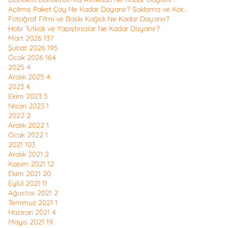
Açılmış Paket Çay Ne Kadar Dayanır? Saklama ve Kor...
Fotoğraf Filmi ve Baskı Kağıdı Ne Kadar Dayanır?
Hobi Tutkalı ve Yapıştırıcılar Ne Kadar Dayanır?
Mart 2026
137
Şubat 2026
195
Ocak 2026
164
2025
4
Aralık 2025
4
2023
4
Ekim 2023
3
Nisan 2023
1
2022
2
Aralık 2022
1
Ocak 2022
1
2021
103
Aralık 2021
2
Kasım 2021
12
Ekim 2021
20
Eylül 2021
11
Ağustos 2021
2
Temmuz 2021
1
Haziran 2021
4
Mayıs 2021
19