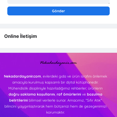
Online İletişim
Nekadardayanir.com
, evlerdeki gıda ve ürün israfını önlemek
amacıyla kurulmuş kapsamlı bir dijital kütüphanedir.
Mühendislik disipliniyle hazırladığımız rehberler; ürünlerin
doğru saklama koşullarını
,
raf ömürlerini
ve
bozulma
belirtilerini
bilimsel verilerle sunar. Amacımız, "Sıfır Atık"
bilincini yaygınlaştırarak hem bütçenizi hem de gezegenimizi
korumaktır.