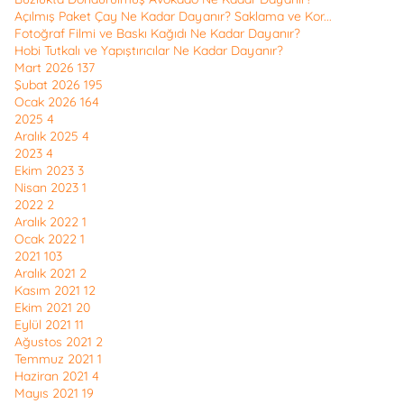
Açılmış Paket Çay Ne Kadar Dayanır? Saklama ve Kor...
Fotoğraf Filmi ve Baskı Kağıdı Ne Kadar Dayanır?
Hobi Tutkalı ve Yapıştırıcılar Ne Kadar Dayanır?
Mart 2026
137
Şubat 2026
195
Ocak 2026
164
2025
4
Aralık 2025
4
2023
4
Ekim 2023
3
Nisan 2023
1
2022
2
Aralık 2022
1
Ocak 2022
1
2021
103
Aralık 2021
2
Kasım 2021
12
Ekim 2021
20
Eylül 2021
11
Ağustos 2021
2
Temmuz 2021
1
Haziran 2021
4
Mayıs 2021
19