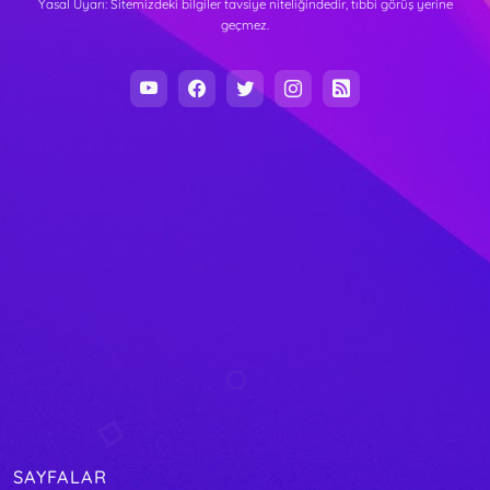
Yasal Uyarı: Sitemizdeki bilgiler tavsiye niteliğindedir, tıbbi görüş yerine
geçmez.
SAYFALAR