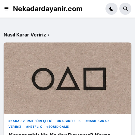
Nekadardayanir.com
Nasıl Karar Veririz
KARAR VERME SÜREÇLERI
KARARSIZLIK
NASIL KARAR
VERIRIZ
NETFLIX
SQUID GAME