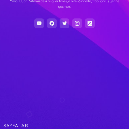
Yasal Uyarı: Sitemizdeki bilgiler tavsiye niteliğindedir, tıbbi görüş yerine
geçmez.
SAYFALAR