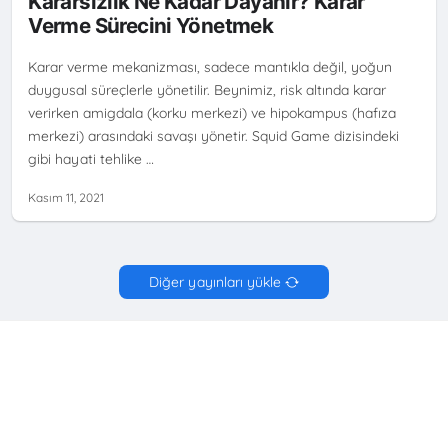
Kararsızlık Ne Kadar Dayanır? Karar
Verme Sürecini Yönetmek
Karar verme mekanizması, sadece mantıkla değil, yoğun
duygusal süreçlerle yönetilir. Beynimiz, risk altında karar
verirken amigdala (korku merkezi) ve hipokampus (hafıza
merkezi) arasındaki savaşı yönetir. Squid Game dizisindeki
gibi hayati tehlike …
Kasım 11, 2021
Diğer yayınları yükle