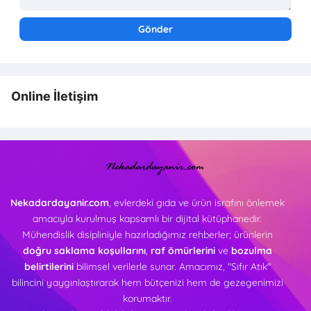
Online İletişim
Nekadardayanir.com
, evlerdeki gıda ve ürün israfını önlemek
amacıyla kurulmuş kapsamlı bir dijital kütüphanedir.
Mühendislik disipliniyle hazırladığımız rehberler; ürünlerin
doğru saklama koşullarını
,
raf ömürlerini
ve
bozulma
belirtilerini
bilimsel verilerle sunar. Amacımız, "Sıfır Atık"
bilincini yaygınlaştırarak hem bütçenizi hem de gezegenimizi
korumaktır.