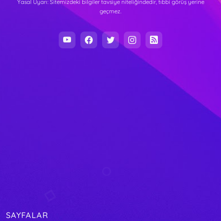
Yasal Uyarı: Sitemizdeki bilgiler tavsiye niteliğindedir, tıbbi görüş yerine
geçmez.
SAYFALAR