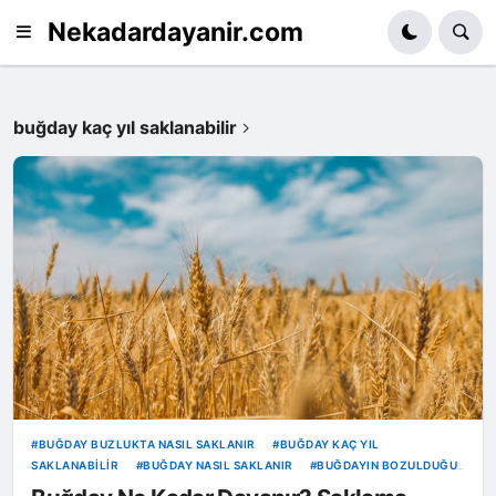
Nekadardayanir.com
buğday kaç yıl saklanabilir
BUĞDAY BUZLUKTA NASIL SAKLANIR
BUĞDAY KAÇ YIL
SAKLANABILIR
BUĞDAY NASIL SAKLANIR
BUĞDAYIN BOZULDUĞU
NASIL ANLAŞILIR
HAŞLANMIŞ BUĞDAY BUZLUKTA SAKLANIR MI