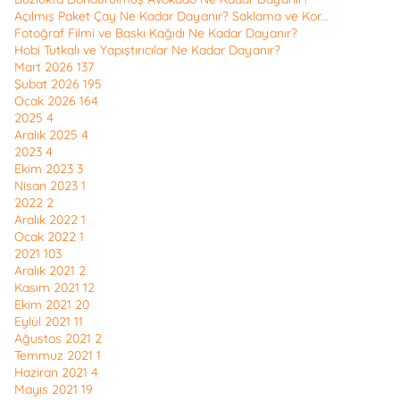
Açılmış Paket Çay Ne Kadar Dayanır? Saklama ve Kor...
Fotoğraf Filmi ve Baskı Kağıdı Ne Kadar Dayanır?
Hobi Tutkalı ve Yapıştırıcılar Ne Kadar Dayanır?
Mart 2026
137
Şubat 2026
195
Ocak 2026
164
2025
4
Aralık 2025
4
2023
4
Ekim 2023
3
Nisan 2023
1
2022
2
Aralık 2022
1
Ocak 2022
1
2021
103
Aralık 2021
2
Kasım 2021
12
Ekim 2021
20
Eylül 2021
11
Ağustos 2021
2
Temmuz 2021
1
Haziran 2021
4
Mayıs 2021
19