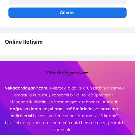
Online İletişim
Nekadardayanir.com
, evlerdeki gıda ve ürün israfını önlemek
amacıyla kurulmuş kapsamlı bir dijital kütüphanedir.
Mühendislik disipliniyle hazırladığımız rehberler; ürünlerin
doğru saklama koşullarını
,
raf ömürlerini
ve
bozulma
belirtilerini
bilimsel verilerle sunar. Amacımız, "Sıfır Atık"
bilincini yaygınlaştırarak hem bütçenizi hem de gezegenimizi
korumaktır.