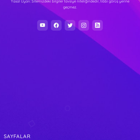
Yasal Uyarı: Sitemizdeki bilgiler tavsiye niteliğindedir, tıbbi görüş yerine
geçmez.
SAYFALAR