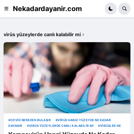
Nekadardayanir.com
virüs yüzeylerde canlı kalabilir mi
COVID NEREDEN BULAŞIR
VIRÜS HANGI YÜZEYDE NE KADAR
DAYANIR
VIRÜS YÜZEYLERDE CANLI KALABILIR MI
VIRÜSLER NE
KADAR YAŞAR