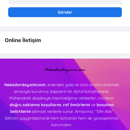
Online İletişim
Nekadardayanir.com
, evlerdeki gıda ve ürün israfını önlemek
amacıyla kurulmuş kapsamlı bir dijital kütüphanedir.
Mühendislik disipliniyle hazırladığımız rehberler; ürünlerin
doğru saklama koşullarını
,
raf ömürlerini
ve
bozulma
belirtilerini
bilimsel verilerle sunar. Amacımız, "Sıfır Atık"
bilincini yaygınlaştırarak hem bütçenizi hem de gezegenimizi
korumaktır.