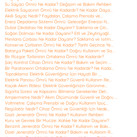
Su Sayacı Ömrü Ne Kadar? Değişim ve Bakım Rehberi
Elektrik Sayacının Ömrü Ne Kadardır? Ne Kadar Daya...
Akıllı Sayaç Nedir? Faydaları, Çalışma Prensibi ve...
Enerji Depolama Sistemi Ömrü: Geleceğin Enerjisi N...
Dubai Çikolatası Ne Kadar Dayanır? Saklama ve Çıtı...
Soğan Dolması Ne Kadar Dayanır? Etli ve Zeytinyağl...
Mevlana Çorbası Ne Kadar Dayanır? Saklama ve Isıtm...
Konserve Çorbanın Ömrü Ne Kadar? Tarihi Geçince Ye...
Batarya Paketi Ömrü Ne Kadar? Doğru Kullanım ve Sa...
Bir Rüzgar Türbininin Ortalama Ömrü Ne Kadardır?
Şarj Kontrol Cihazı Ömrü Ne Kadar? Bakım ve Seçim ...
Bir Paratonerin Ortalama Ömrü Ne Kadardır? Ne Kada...
Topraklama: Elektrik Güvenliğiniz İçin Hayati Bir ...
Elektrik Panosu Ömrü Ne Kadar? Güvenli Kullanım Re...
Kaçak Akım Rölesi: Elektrik Güvenliğinizin Görünme...
Sigorta Süresi ve Kapsamı: Bilmeniz Gerekenler Det...
Ampermetre Nedir? Akım Ölçümünde Güvenli ve Doğru ...
Voltmetre: Çalışma Prensibi ve Doğru Kullanım İpuç...
Regülatör Nedir? Cihaz Ömrü ve Güvenliği İçin Nede...
Gazlı Jeneratör Ömrü Ne Kadar? Kullanım Rehberi
Kuru ve Gevrek Bir Mucize: Kahke Ne Kadar Dayanır?
Benzinli Jeneratör Ömrü Ne Kadar? Kullanım ve Bakı...
Dizel Jeneratör Ömrü Ne Kadar? Bakım ve Kullanım R...