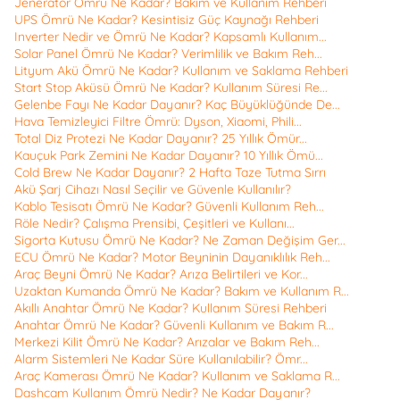
Jeneratör Ömrü Ne Kadar? Bakım ve Kullanım Rehberi
UPS Ömrü Ne Kadar? Kesintisiz Güç Kaynağı Rehberi
Inverter Nedir ve Ömrü Ne Kadar? Kapsamlı Kullanım...
Solar Panel Ömrü Ne Kadar? Verimlilik ve Bakım Reh...
Lityum Akü Ömrü Ne Kadar? Kullanım ve Saklama Rehberi
Start Stop Aküsü Ömrü Ne Kadar? Kullanım Süresi Re...
Gelenbe Fayı Ne Kadar Dayanır? Kaç Büyüklüğünde De...
Hava Temizleyici Filtre Ömrü: Dyson, Xiaomi, Phili...
Total Diz Protezi Ne Kadar Dayanır? 25 Yıllık Ömür...
Kauçuk Park Zemini Ne Kadar Dayanır? 10 Yıllık Ömü...
Cold Brew Ne Kadar Dayanır? 2 Hafta Taze Tutma Sırrı
Akü Şarj Cihazı Nasıl Seçilir ve Güvenle Kullanılır?
Kablo Tesisatı Ömrü Ne Kadar? Güvenli Kullanım Reh...
Röle Nedir? Çalışma Prensibi, Çeşitleri ve Kullanı...
Sigorta Kutusu Ömrü Ne Kadar? Ne Zaman Değişim Ger...
ECU Ömrü Ne Kadar? Motor Beyninin Dayanıklılık Reh...
Araç Beyni Ömrü Ne Kadar? Arıza Belirtileri ve Kor...
Uzaktan Kumanda Ömrü Ne Kadar? Bakım ve Kullanım R...
Akıllı Anahtar Ömrü Ne Kadar? Kullanım Süresi Rehberi
Anahtar Ömrü Ne Kadar? Güvenli Kullanım ve Bakım R...
Merkezi Kilit Ömrü Ne Kadar? Arızalar ve Bakım Reh...
Alarm Sistemleri Ne Kadar Süre Kullanılabilir? Ömr...
Araç Kamerası Ömrü Ne Kadar? Kullanım ve Saklama R...
Dashcam Kullanım Ömrü Nedir? Ne Kadar Dayanır?