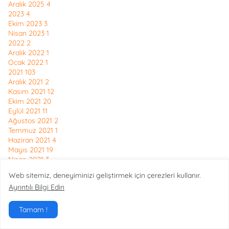
Aralık 2025
4
2023
4
Ekim 2023
3
Nisan 2023
1
2022
2
Aralık 2022
1
Ocak 2022
1
2021
103
Aralık 2021
2
Kasım 2021
12
Ekim 2021
20
Eylül 2021
11
Ağustos 2021
2
Temmuz 2021
1
Haziran 2021
4
Mayıs 2021
19
Nisan 2021
3
Şubat 2021
11
Web sitemiz, deneyiminizi geliştirmek için çerezleri kullanır.
Ocak 2021
18
Ayrıntılı Bilgi Edin
2020
133
Aralık 2020
15
Kasım 2020
4
Tamam !
Eylül 2020
6
Temmuz 2020
2