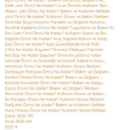
Bijon Ömrü Ne Kadar? Güvenli Sürüş İçin Değişim Re...
Çelik Jant Ömrü Ne Kadar? Uzun Ömürlü Kullanım Reh...
Alaşım Jant Ömrü Ne Kadar? Bakım ve Kullanım Rehberi
Jant Ömrü Ne Kadar? Kullanım Süresi ve Bakım Rehberi
Otomobil Boya Koruma: Parlaklık ve Değerini Koruma...
Seramik Kaplama Ömrü Ne Kadar? Uygulama ve Bakım R...
Oto Cam Filmi Ömrü Ne Kadar? Kullanım Süresi ve Ba...
Kaporta Ömrü Ne Kadar? Araç Kaporta Bakımı ve Deği...
Şasi Ömrü Ne Kadar? Araç Güvenliğinde Kritik Rolü
Z Rot Ne Kadar Dayanır? Ömrünü Etkileyen Faktörler
Rot Başı Ne Kadar Dayanır? Ömrünü Uzatma Yolları
Salıncak Ömrü ve Güvenliği ve Güvenli Saklama Koşu...
Amortisör Ömrü Ne Kadar? Kullanım Süresi Rehberi
Direksiyon Pompası Ömrü Ne Kadar? Bakım ve Değişim...
Partikül Filtresi Ömrü Ne Kadar? Bakım ve Değişim ...
Katalitik Konvertör Ömrü Ne Kadar? Bakım ve Değişi...
Egzoz Ömrü Ne Kadar? Bakım ve Değişim Rehberi
Termostat Ömrü Ne Kadar? Kullanım Süresi ve Bakım ...
Su Pompası Ömrü Ne Kadar? Kullanım Süresi Rehberi
Radyatör Ömrü Ne Kadar? Bakım ve Kullanım Rehberi
Marş Motoru Ömrü Ne Kadar? Kullanım Süresi Rehberi
Şubat 2026
195
Ocak 2026
164
2025
4