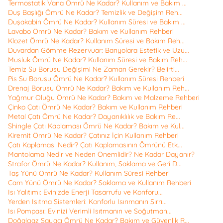
Termostatik Vana Ömrü Ne Kadar? Kullanım ve Bakım ...
Duş Başlığı Ömrü Ne Kadar? Temizlik ve Değişim Reh...
Duşakabin Ömrü Ne Kadar? Kullanım Süresi ve Bakım ...
Lavabo Ömrü Ne Kadar? Bakım ve Kullanım Rehberi
Klozet Ömrü Ne Kadar? Kullanım Süresi ve Bakım Reh...
Duvardan Gömme Rezervuar: Banyolara Estetik ve Uzu...
Musluk Ömrü Ne Kadar? Kullanım Süresi ve Bakım Reh...
Temiz Su Borusu Değişimi Ne Zaman Gerekir? Belirti...
Pis Su Borusu Ömrü Ne Kadar? Kullanım Süresi Rehberi
Drenaj Borusu Ömrü Ne Kadar? Bakım ve Kullanım Reh...
Yağmur Oluğu Ömrü Ne Kadar? Bakım ve Malzeme Rehberi
Çinko Çatı Ömrü Ne Kadar? Bakım ve Kullanım Rehberi
Metal Çatı Ömrü Ne Kadar? Dayanıklılık ve Bakım Re...
Shingle Çatı Kaplaması Ömrü Ne Kadar? Bakım ve Kul...
Kiremit Ömrü Ne Kadar? Çatınız İçin Kullanım Rehberi
Çatı Kaplaması Nedir? Çatı Kaplamasının Ömrünü Etk...
Mantolama Nedir ve Neden Önemlidir? Ne Kadar Dayanır?
Strafor Ömrü Ne Kadar? Kullanım, Saklama ve Geri D...
Taş Yünü Ömrü Ne Kadar? Kullanım Süresi Rehberi
Cam Yünü Ömrü Ne Kadar? Saklama ve Kullanım Rehberi
Isı Yalıtımı: Evinizde Enerji Tasarrufu ve Konforu...
Yerden Isıtma Sistemleri: Konforlu Isınmanın Sırrı...
Isı Pompası: Evinizi Verimli Isıtmanın ve Soğutman...
Doğalgaz Sayacı Ömrü Ne Kadar? Bakım ve Güvenlik R...