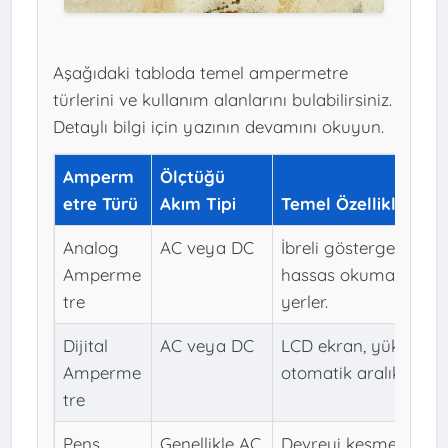
Aşağıdaki tabloda temel ampermetre
türlerini ve kullanım alanlarını bulabilirsiniz.
Detaylı bilgi için yazının devamını okuyun.
Amperm
Ölçtüğü
etre Türü
Akım Tipi
Temel Özellikleri
Analog
AC veya DC
İbreli gösterge, hızlı
Amperme
hassas okuma gerek
tre
yerler.
Dijital
AC veya DC
LCD ekran, yüksek do
Amperme
otomatik aralık seçim
tre
Pens
Genellikle AC
Devreyi kesmeden öl