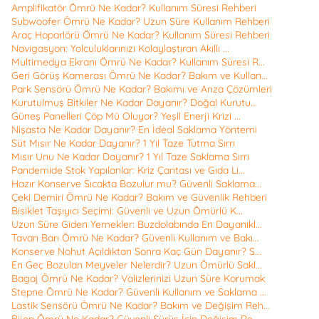
Amplifikatör Ömrü Ne Kadar? Kullanım Süresi Rehberi
Subwoofer Ömrü Ne Kadar? Uzun Süre Kullanım Rehberi
Araç Hoparlörü Ömrü Ne Kadar? Kullanım Süresi Rehberi
Navigasyon: Yolculuklarınızı Kolaylaştıran Akıllı ...
Multimedya Ekranı Ömrü Ne Kadar? Kullanım Süresi R...
Geri Görüş Kamerası Ömrü Ne Kadar? Bakım ve Kullan...
Park Sensörü Ömrü Ne Kadar? Bakımı ve Arıza Çözümleri
Kurutulmuş Bitkiler Ne Kadar Dayanır? Doğal Kurutu...
Güneş Panelleri Çöp Mü Oluyor? Yeşil Enerji Krizi ...
Nişasta Ne Kadar Dayanır? En İdeal Saklama Yöntemi
Süt Mısır Ne Kadar Dayanır? 1 Yıl Taze Tutma Sırrı
Mısır Unu Ne Kadar Dayanır? 1 Yıl Taze Saklama Sırrı
Pandemide Stok Yapılanlar: Kriz Çantası ve Gıda Li...
Hazır Konserve Sıcakta Bozulur mu? Güvenli Saklama...
Çeki Demiri Ömrü Ne Kadar? Bakım ve Güvenlik Rehberi
Bisiklet Taşıyıcı Seçimi: Güvenli ve Uzun Ömürlü K...
Uzun Süre Giden Yemekler: Buzdolabında En Dayanıkl...
Tavan Barı Ömrü Ne Kadar? Güvenli Kullanım ve Bakı...
Konserve Nohut Açıldıktan Sonra Kaç Gün Dayanır? S...
En Geç Bozulan Meyveler Nelerdir? Uzun Ömürlü Sakl...
Bagaj Ömrü Ne Kadar? Valizlerinizi Uzun Süre Korumak
Stepne Ömrü Ne Kadar? Güvenli Kullanım ve Saklama ...
Lastik Sensörü Ömrü Ne Kadar? Bakım ve Değişim Reh...