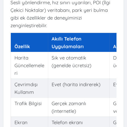
Sesli yönlendirme, hız sınırı uyarıları, POI (İlgi
Çekici Noktalar) veritabanı, park yeri bulma
gibi ek özellikler de deneyiminizi
zenginleştirebilir.
Akıllı Telefon
Özellik
Uygulamaları
Araç 
Harita
Sık ve otomatik
Daha a
Güncellemele
(genelde ücretsiz)
ücretli
ri
Çevrimdışı
Evet (harita indirerek)
Evet (
Kullanım
Trafik Bilgisi
Gerçek zamanlı
Gerçek
(internetle)
veya 
Ekran
Telefon ekranı
Genell