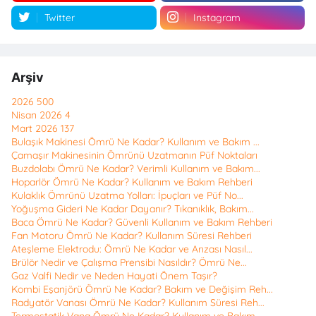
Twitter
Instagram
Arşiv
2026
500
Nisan 2026
4
Mart 2026
137
Bulaşık Makinesi Ömrü Ne Kadar? Kullanım ve Bakım ...
Çamaşır Makinesinin Ömrünü Uzatmanın Püf Noktaları
Buzdolabı Ömrü Ne Kadar? Verimli Kullanım ve Bakım...
Hoparlör Ömrü Ne Kadar? Kullanım ve Bakım Rehberi
Kulaklık Ömrünü Uzatma Yolları: İpuçları ve Püf No...
Yoğuşma Gideri Ne Kadar Dayanır? Tıkanıklık, Bakım...
Baca Ömrü Ne Kadar? Güvenli Kullanım ve Bakım Rehberi
Fan Motoru Ömrü Ne Kadar? Kullanım Süresi Rehberi
Ateşleme Elektrodu: Ömrü Ne Kadar ve Arızası Nasıl...
Brülör Nedir ve Çalışma Prensibi Nasıldır? Ömrü Ne...
Gaz Valfi Nedir ve Neden Hayati Önem Taşır?
Kombi Eşanjörü Ömrü Ne Kadar? Bakım ve Değişim Reh...
Radyatör Vanası Ömrü Ne Kadar? Kullanım Süresi Reh...
Termostatik Vana Ömrü Ne Kadar? Kullanım ve Bakım ...