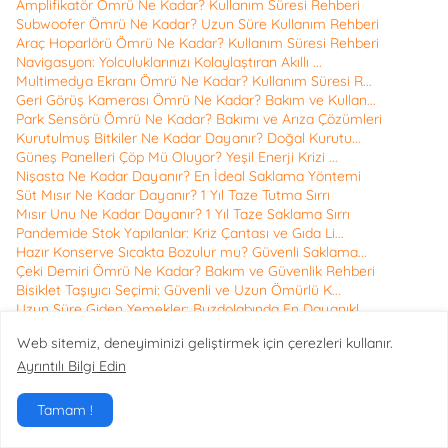
Amplifikatör Ömrü Ne Kadar? Kullanım Süresi Rehberi
Subwoofer Ömrü Ne Kadar? Uzun Süre Kullanım Rehberi
Araç Hoparlörü Ömrü Ne Kadar? Kullanım Süresi Rehberi
Navigasyon: Yolculuklarınızı Kolaylaştıran Akıllı ...
Multimedya Ekranı Ömrü Ne Kadar? Kullanım Süresi R...
Geri Görüş Kamerası Ömrü Ne Kadar? Bakım ve Kullan...
Park Sensörü Ömrü Ne Kadar? Bakımı ve Arıza Çözümleri
Kurutulmuş Bitkiler Ne Kadar Dayanır? Doğal Kurutu...
Güneş Panelleri Çöp Mü Oluyor? Yeşil Enerji Krizi ...
Nişasta Ne Kadar Dayanır? En İdeal Saklama Yöntemi
Süt Mısır Ne Kadar Dayanır? 1 Yıl Taze Tutma Sırrı
Mısır Unu Ne Kadar Dayanır? 1 Yıl Taze Saklama Sırrı
Pandemide Stok Yapılanlar: Kriz Çantası ve Gıda Li...
Hazır Konserve Sıcakta Bozulur mu? Güvenli Saklama...
Çeki Demiri Ömrü Ne Kadar? Bakım ve Güvenlik Rehberi
Bisiklet Taşıyıcı Seçimi: Güvenli ve Uzun Ömürlü K...
Uzun Süre Giden Yemekler: Buzdolabında En Dayanıkl...
Tavan Barı Ömrü Ne Kadar? Güvenli Kullanım ve Bakı...
Web sitemiz, deneyiminizi geliştirmek için çerezleri kullanır.
Konserve Nohut Açıldıktan Sonra Kaç Gün Dayanır? S...
En Geç Bozulan Meyveler Nelerdir? Uzun Ömürlü Sakl...
Ayrıntılı Bilgi Edin
Bagaj Ömrü Ne Kadar? Valizlerinizi Uzun Süre Korumak
Stepne Ömrü Ne Kadar? Güvenli Kullanım ve Saklama ...
Tamam !
Lastik Sensörü Ömrü Ne Kadar? Bakım ve Değişim Reh...
Bijon Ömrü Ne Kadar? Güvenli Sürüş İçin Değişim Re...