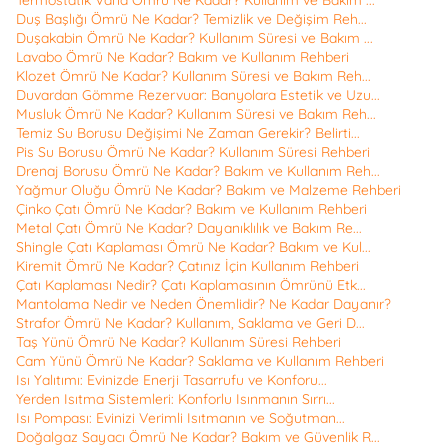
Duş Başlığı Ömrü Ne Kadar? Temizlik ve Değişim Reh...
Duşakabin Ömrü Ne Kadar? Kullanım Süresi ve Bakım ...
Lavabo Ömrü Ne Kadar? Bakım ve Kullanım Rehberi
Klozet Ömrü Ne Kadar? Kullanım Süresi ve Bakım Reh...
Duvardan Gömme Rezervuar: Banyolara Estetik ve Uzu...
Musluk Ömrü Ne Kadar? Kullanım Süresi ve Bakım Reh...
Temiz Su Borusu Değişimi Ne Zaman Gerekir? Belirti...
Pis Su Borusu Ömrü Ne Kadar? Kullanım Süresi Rehberi
Drenaj Borusu Ömrü Ne Kadar? Bakım ve Kullanım Reh...
Yağmur Oluğu Ömrü Ne Kadar? Bakım ve Malzeme Rehberi
Çinko Çatı Ömrü Ne Kadar? Bakım ve Kullanım Rehberi
Metal Çatı Ömrü Ne Kadar? Dayanıklılık ve Bakım Re...
Shingle Çatı Kaplaması Ömrü Ne Kadar? Bakım ve Kul...
Kiremit Ömrü Ne Kadar? Çatınız İçin Kullanım Rehberi
Çatı Kaplaması Nedir? Çatı Kaplamasının Ömrünü Etk...
Mantolama Nedir ve Neden Önemlidir? Ne Kadar Dayanır?
Strafor Ömrü Ne Kadar? Kullanım, Saklama ve Geri D...
Taş Yünü Ömrü Ne Kadar? Kullanım Süresi Rehberi
Cam Yünü Ömrü Ne Kadar? Saklama ve Kullanım Rehberi
Isı Yalıtımı: Evinizde Enerji Tasarrufu ve Konforu...
Yerden Isıtma Sistemleri: Konforlu Isınmanın Sırrı...
Isı Pompası: Evinizi Verimli Isıtmanın ve Soğutman...
Doğalgaz Sayacı Ömrü Ne Kadar? Bakım ve Güvenlik R...