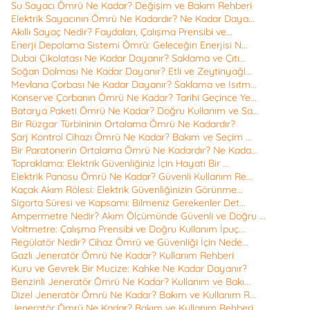
Su Sayacı Ömrü Ne Kadar? Değişim ve Bakım Rehberi
Elektrik Sayacının Ömrü Ne Kadardır? Ne Kadar Daya...
Akıllı Sayaç Nedir? Faydaları, Çalışma Prensibi ve...
Enerji Depolama Sistemi Ömrü: Geleceğin Enerjisi N...
Dubai Çikolatası Ne Kadar Dayanır? Saklama ve Çıtı...
Soğan Dolması Ne Kadar Dayanır? Etli ve Zeytinyağl...
Mevlana Çorbası Ne Kadar Dayanır? Saklama ve Isıtm...
Konserve Çorbanın Ömrü Ne Kadar? Tarihi Geçince Ye...
Batarya Paketi Ömrü Ne Kadar? Doğru Kullanım ve Sa...
Bir Rüzgar Türbininin Ortalama Ömrü Ne Kadardır?
Şarj Kontrol Cihazı Ömrü Ne Kadar? Bakım ve Seçim ...
Bir Paratonerin Ortalama Ömrü Ne Kadardır? Ne Kada...
Topraklama: Elektrik Güvenliğiniz İçin Hayati Bir ...
Elektrik Panosu Ömrü Ne Kadar? Güvenli Kullanım Re...
Kaçak Akım Rölesi: Elektrik Güvenliğinizin Görünme...
Sigorta Süresi ve Kapsamı: Bilmeniz Gerekenler Det...
Ampermetre Nedir? Akım Ölçümünde Güvenli ve Doğru ...
Voltmetre: Çalışma Prensibi ve Doğru Kullanım İpuç...
Regülatör Nedir? Cihaz Ömrü ve Güvenliği İçin Nede...
Gazlı Jeneratör Ömrü Ne Kadar? Kullanım Rehberi
Kuru ve Gevrek Bir Mucize: Kahke Ne Kadar Dayanır?
Benzinli Jeneratör Ömrü Ne Kadar? Kullanım ve Bakı...
Dizel Jeneratör Ömrü Ne Kadar? Bakım ve Kullanım R...
Jeneratör Ömrü Ne Kadar? Bakım ve Kullanım Rehberi