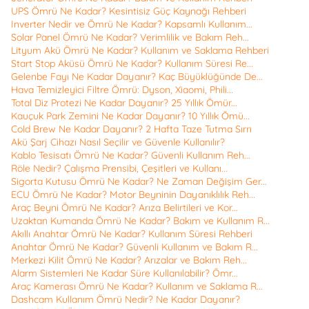
UPS Ömrü Ne Kadar? Kesintisiz Güç Kaynağı Rehberi
Inverter Nedir ve Ömrü Ne Kadar? Kapsamlı Kullanım...
Solar Panel Ömrü Ne Kadar? Verimlilik ve Bakım Reh...
Lityum Akü Ömrü Ne Kadar? Kullanım ve Saklama Rehberi
Start Stop Aküsü Ömrü Ne Kadar? Kullanım Süresi Re...
Gelenbe Fayı Ne Kadar Dayanır? Kaç Büyüklüğünde De...
Hava Temizleyici Filtre Ömrü: Dyson, Xiaomi, Phili...
Total Diz Protezi Ne Kadar Dayanır? 25 Yıllık Ömür...
Kauçuk Park Zemini Ne Kadar Dayanır? 10 Yıllık Ömü...
Cold Brew Ne Kadar Dayanır? 2 Hafta Taze Tutma Sırrı
Akü Şarj Cihazı Nasıl Seçilir ve Güvenle Kullanılır?
Kablo Tesisatı Ömrü Ne Kadar? Güvenli Kullanım Reh...
Röle Nedir? Çalışma Prensibi, Çeşitleri ve Kullanı...
Sigorta Kutusu Ömrü Ne Kadar? Ne Zaman Değişim Ger...
ECU Ömrü Ne Kadar? Motor Beyninin Dayanıklılık Reh...
Araç Beyni Ömrü Ne Kadar? Arıza Belirtileri ve Kor...
Uzaktan Kumanda Ömrü Ne Kadar? Bakım ve Kullanım R...
Akıllı Anahtar Ömrü Ne Kadar? Kullanım Süresi Rehberi
Anahtar Ömrü Ne Kadar? Güvenli Kullanım ve Bakım R...
Merkezi Kilit Ömrü Ne Kadar? Arızalar ve Bakım Reh...
Alarm Sistemleri Ne Kadar Süre Kullanılabilir? Ömr...
Araç Kamerası Ömrü Ne Kadar? Kullanım ve Saklama R...
Dashcam Kullanım Ömrü Nedir? Ne Kadar Dayanır?