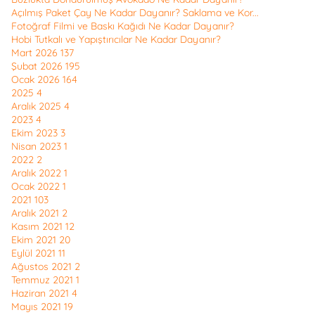
Açılmış Paket Çay Ne Kadar Dayanır? Saklama ve Kor...
Fotoğraf Filmi ve Baskı Kağıdı Ne Kadar Dayanır?
Hobi Tutkalı ve Yapıştırıcılar Ne Kadar Dayanır?
Mart 2026
137
Şubat 2026
195
Ocak 2026
164
2025
4
Aralık 2025
4
2023
4
Ekim 2023
3
Nisan 2023
1
2022
2
Aralık 2022
1
Ocak 2022
1
2021
103
Aralık 2021
2
Kasım 2021
12
Ekim 2021
20
Eylül 2021
11
Ağustos 2021
2
Temmuz 2021
1
Haziran 2021
4
Mayıs 2021
19