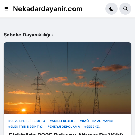
Nekadardayanir.com
Şebeke Dayanıklılığı
2025 ENERJI REKORU
AKILLI ŞEBEKE
DAĞITIM ALTYAPISI
ELEKTRIK KESINTISI
ENERJI DEPOLAMA
ŞEBEKE
DAYANIKLILIĞI
TEİAŞ
TÜRKIYE ELEKTRIK ÜRETIMI
VOLTAJ