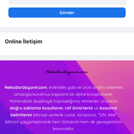
Online İletişim
Nekadardayanir.com
, evlerdeki gıda ve ürün israfını önlemek
amacıyla kurulmuş kapsamlı bir dijital kütüphanedir.
Mühendislik disipliniyle hazırladığımız rehberler; ürünlerin
doğru saklama koşullarını
,
raf ömürlerini
ve
bozulma
belirtilerini
bilimsel verilerle sunar. Amacımız, "Sıfır Atık"
bilincini yaygınlaştırarak hem bütçenizi hem de gezegenimizi
korumaktır.