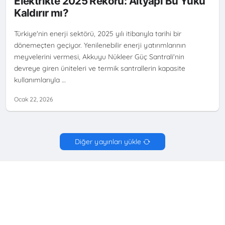
Elektrikte 2025 Rekoru: Altyapı Bu Yükü
DALGALANMASI
YENILENEBILIR ENERJI
Kaldırır mı?
Türkiye'nin enerji sektörü, 2025 yılı itibarıyla tarihi bir
dönemeçten geçiyor. Yenilenebilir enerji yatırımlarının
meyvelerini vermesi, Akkuyu Nükleer Güç Santrali'nin
devreye giren üniteleri ve termik santrallerin kapasite
kullanımlarıyla …
Ocak 22, 2026
Diğer yayınları yükle