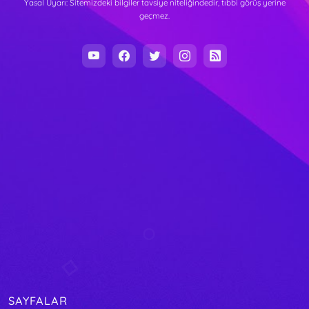
Yasal Uyarı: Sitemizdeki bilgiler tavsiye niteliğindedir, tıbbi görüş yerine
geçmez.
SAYFALAR