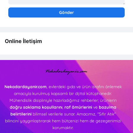
Online İletişim
Nekadardayanir.com
, evlerdeki gıda ve ürün israfını önlemek
amacıyla kurulmuş kapsamlı bir dijital kütüphanedir.
Mühendislik disipliniyle hazırladığımız rehberler; ürünlerin
doğru saklama koşullarını
,
raf ömürlerini
ve
bozulma
belirtilerini
bilimsel verilerle sunar. Amacımız, "Sıfır Atık"
bilincini yaygınlaştırarak hem bütçenizi hem de gezegenimizi
korumaktır.