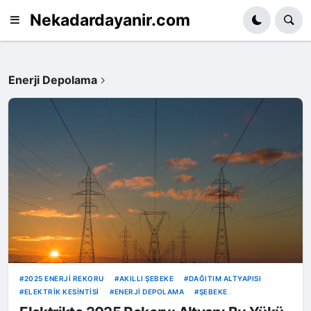
Nekadardayanir.com
Enerji Depolama
2025 ENERJI REKORU
AKILLI ŞEBEKE
DAĞITIM ALTYAPISI
ELEKTRIK KESINTISI
ENERJI DEPOLAMA
ŞEBEKE
DAYANIKLILIĞI
TEİAŞ
TÜRKIYE ELEKTRIK ÜRETIMI
VOLTAJ