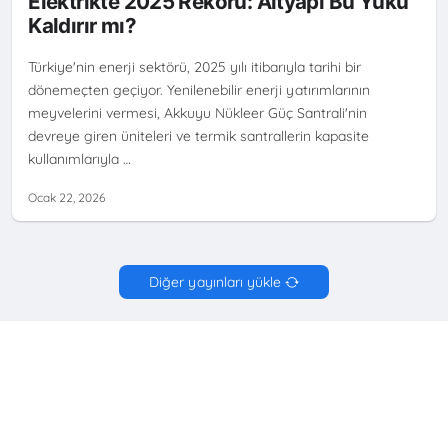
Elektrikte 2025 Rekoru: Altyapı Bu Yükü
DALGALANMASI
YENILENEBILIR ENERJI
Kaldırır mı?
Türkiye'nin enerji sektörü, 2025 yılı itibarıyla tarihi bir
dönemeçten geçiyor. Yenilenebilir enerji yatırımlarının
meyvelerini vermesi, Akkuyu Nükleer Güç Santrali'nin
devreye giren üniteleri ve termik santrallerin kapasite
kullanımlarıyla …
Ocak 22, 2026
Diğer yayınları yükle