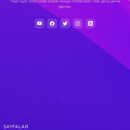
Yasal Uyarı: Sitemizdeki bilgiler tavsiye niteliğindedir, tıbbi görüş yerine
geçmez.
SAYFALAR