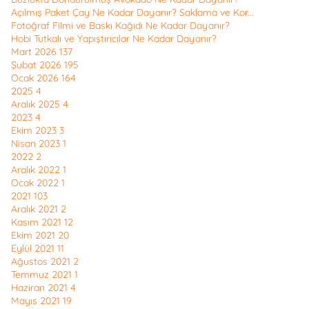
Açılmış Paket Çay Ne Kadar Dayanır? Saklama ve Kor...
Fotoğraf Filmi ve Baskı Kağıdı Ne Kadar Dayanır?
Hobi Tutkalı ve Yapıştırıcılar Ne Kadar Dayanır?
Mart 2026
137
Şubat 2026
195
Ocak 2026
164
2025
4
Aralık 2025
4
2023
4
Ekim 2023
3
Nisan 2023
1
2022
2
Aralık 2022
1
Ocak 2022
1
2021
103
Aralık 2021
2
Kasım 2021
12
Ekim 2021
20
Eylül 2021
11
Ağustos 2021
2
Temmuz 2021
1
Haziran 2021
4
Mayıs 2021
19