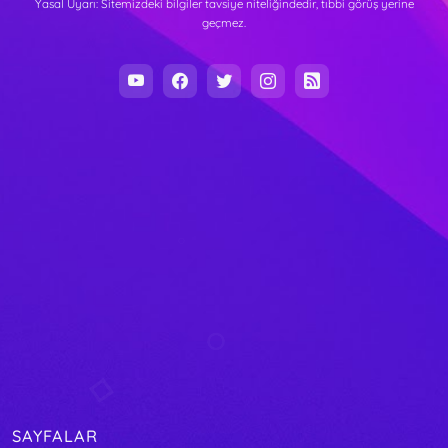
Yasal Uyarı: Sitemizdeki bilgiler tavsiye niteliğindedir, tıbbi görüş yerine
geçmez.
SAYFALAR