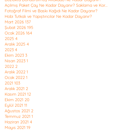
Açılmış Paket Çay Ne Kadar Dayanır? Saklama ve Kor...
Fotoğraf Filmi ve Baskı Kağıdı Ne Kadar Dayanır?
Hobi Tutkalı ve Yapıştırıcılar Ne Kadar Dayanır?
Mart 2026
137
Şubat 2026
195
Ocak 2026
164
2025
4
Aralık 2025
4
2023
4
Ekim 2023
3
Nisan 2023
1
2022
2
Aralık 2022
1
Ocak 2022
1
2021
103
Aralık 2021
2
Kasım 2021
12
Ekim 2021
20
Eylül 2021
11
Ağustos 2021
2
Temmuz 2021
1
Haziran 2021
4
Mayıs 2021
19