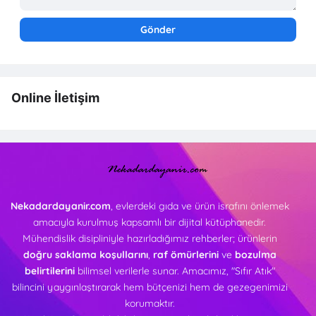
Online İletişim
Nekadardayanir.com
, evlerdeki gıda ve ürün israfını önlemek
amacıyla kurulmuş kapsamlı bir dijital kütüphanedir.
Mühendislik disipliniyle hazırladığımız rehberler; ürünlerin
doğru saklama koşullarını
,
raf ömürlerini
ve
bozulma
belirtilerini
bilimsel verilerle sunar. Amacımız, "Sıfır Atık"
bilincini yaygınlaştırarak hem bütçenizi hem de gezegenimizi
korumaktır.