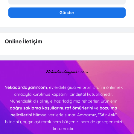
Online İletişim
Nekadardayanir.com
, evlerdeki gıda ve ürün israfını önlemek
amacıyla kurulmuş kapsamlı bir dijital kütüphanedir.
Mühendislik disipliniyle hazırladığımız rehberler; ürünlerin
doğru saklama koşullarını
,
raf ömürlerini
ve
bozulma
belirtilerini
bilimsel verilerle sunar. Amacımız, "Sıfır Atık"
bilincini yaygınlaştırarak hem bütçenizi hem de gezegenimizi
korumaktır.