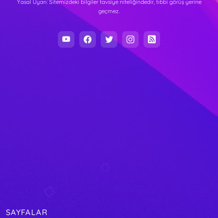
Yasal Uyarı: Sitemizdeki bilgiler tavsiye niteliğindedir, tıbbi görüş yerine
geçmez.
SAYFALAR