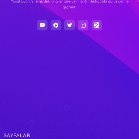
Yasal Uyarı: Sitemizdeki bilgiler tavsiye niteliğindedir, tıbbi görüş yerine
geçmez.
SAYFALAR