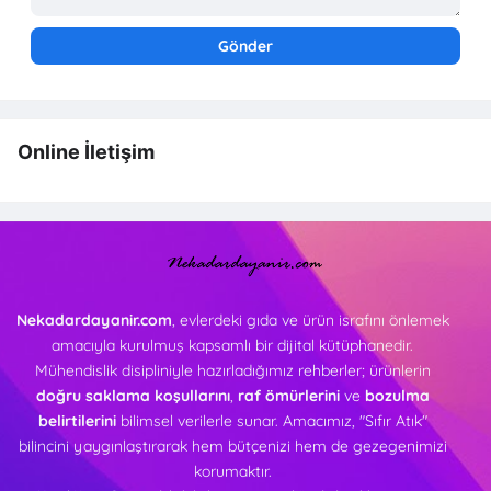
Online İletişim
Nekadardayanir.com
, evlerdeki gıda ve ürün israfını önlemek
amacıyla kurulmuş kapsamlı bir dijital kütüphanedir.
Mühendislik disipliniyle hazırladığımız rehberler; ürünlerin
doğru saklama koşullarını
,
raf ömürlerini
ve
bozulma
belirtilerini
bilimsel verilerle sunar. Amacımız, "Sıfır Atık"
bilincini yaygınlaştırarak hem bütçenizi hem de gezegenimizi
korumaktır.