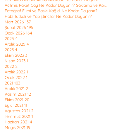
Açılmış Paket Çay Ne Kadar Dayanır? Saklama ve Kor...
Fotoğraf Filmi ve Baskı Kağıdı Ne Kadar Dayanır?
Hobi Tutkalı ve Yapıştırıcılar Ne Kadar Dayanır?
Mart 2026
137
Şubat 2026
195
Ocak 2026
164
2025
4
Aralık 2025
4
2023
4
Ekim 2023
3
Nisan 2023
1
2022
2
Aralık 2022
1
Ocak 2022
1
2021
103
Aralık 2021
2
Kasım 2021
12
Ekim 2021
20
Eylül 2021
11
Ağustos 2021
2
Temmuz 2021
1
Haziran 2021
4
Mayıs 2021
19