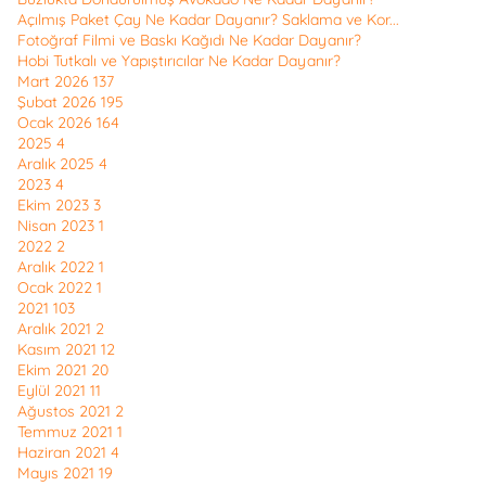
Açılmış Paket Çay Ne Kadar Dayanır? Saklama ve Kor...
Fotoğraf Filmi ve Baskı Kağıdı Ne Kadar Dayanır?
Hobi Tutkalı ve Yapıştırıcılar Ne Kadar Dayanır?
Mart 2026
137
Şubat 2026
195
Ocak 2026
164
2025
4
Aralık 2025
4
2023
4
Ekim 2023
3
Nisan 2023
1
2022
2
Aralık 2022
1
Ocak 2022
1
2021
103
Aralık 2021
2
Kasım 2021
12
Ekim 2021
20
Eylül 2021
11
Ağustos 2021
2
Temmuz 2021
1
Haziran 2021
4
Mayıs 2021
19