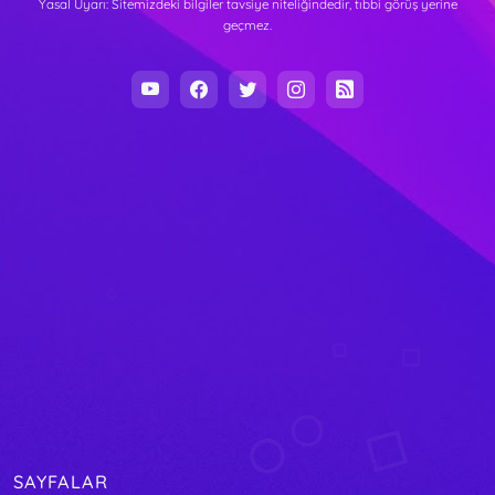
Yasal Uyarı: Sitemizdeki bilgiler tavsiye niteliğindedir, tıbbi görüş yerine
geçmez.
SAYFALAR