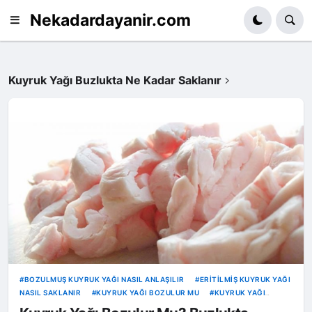
Nekadardayanir.com
Kuyruk Yağı Buzlukta Ne Kadar Saklanır
BOZULMUŞ KUYRUK YAĞI NASIL ANLAŞILIR
ERITILMIŞ KUYRUK YAĞI
NASIL SAKLANIR
KUYRUK YAĞI BOZULUR MU
KUYRUK YAĞI
BUZDOLABINDA KAÇ GÜN SAKLANIR
KUYRUK YAĞI BUZLUKTA NE