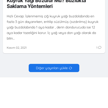
Kuyruk Yağı Bozulur Mu? Buzlukta
KADAR SAKLANIR
Saklama Yöntemleri
Hızlı Cevap: İşlenmemiş çiğ kuyruk yağı buzdolabında en
fazla 3 gün dayanırken, eritilip süzülmüş (sızdırılmış) kuyruk
yağı buzdolabında 1 aya kadar , derin dondurucuda ise 12
aya kadar tazeliğini korur. İç yağ veya don yağı olarak da
bilin…
Kasım 02, 2021
1
Diğer yayınları yükle