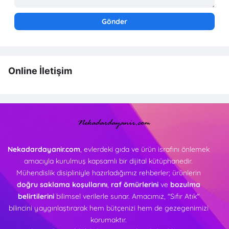
Online İletişim
Nekadardayanir.com
, evlerdeki gıda ve ürün israfını önlemek
amacıyla kurulmuş kapsamlı bir dijital kütüphanedir.
Mühendislik disipliniyle hazırladığımız rehberler; ürünlerin
doğru saklama koşullarını
,
raf ömürlerini
ve
bozulma
belirtilerini
bilimsel verilerle sunar. Amacımız, "Sıfır Atık"
bilincini yaygınlaştırarak hem bütçenizi hem de gezegenimizi
korumaktır.