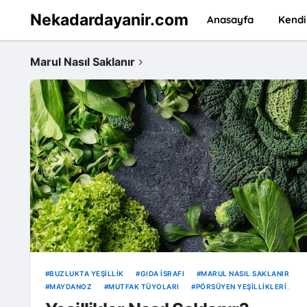
Nekadardayanir.com
Anasayfa
Kendi
Marul Nasıl Saklanır
BUZLUKTA YEŞILLIK
GIDA İSRAFI
MARUL NASIL SAKLANIR
MAYDANOZ
MUTFAK TÜYOLARI
PÖRSÜYEN YEŞILLIKLERI
CANLANDIRMA
SEBZE KURUTMA
TAZE OTLAR
YEŞILLIK