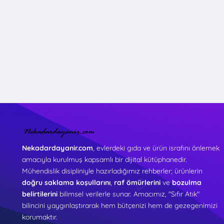
Nekadardayanir.com
, evlerdeki gıda ve ürün israfını önlemek
amacıyla kurulmuş kapsamlı bir dijital kütüphanedir.
Mühendislik disipliniyle hazırladığımız rehberler; ürünlerin
doğru saklama koşullarını
,
raf ömürlerini
ve
bozulma
belirtilerini
bilimsel verilerle sunar. Amacımız, "Sıfır Atık"
bilincini yaygınlaştırarak hem bütçenizi hem de gezegenimizi
korumaktır.