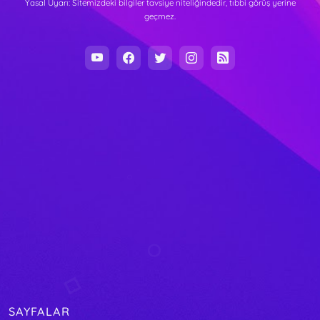
Yasal Uyarı: Sitemizdeki bilgiler tavsiye niteliğindedir, tıbbi görüş yerine
geçmez.
SAYFALAR