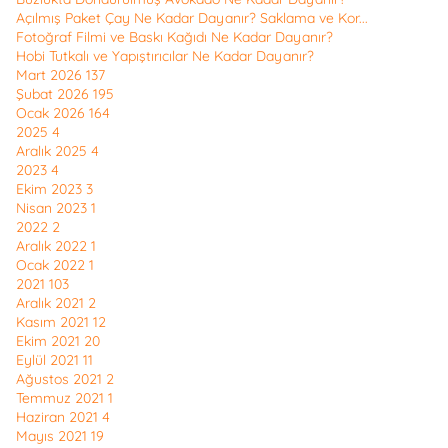
Açılmış Paket Çay Ne Kadar Dayanır? Saklama ve Kor...
Fotoğraf Filmi ve Baskı Kağıdı Ne Kadar Dayanır?
Hobi Tutkalı ve Yapıştırıcılar Ne Kadar Dayanır?
Mart 2026
137
Şubat 2026
195
Ocak 2026
164
2025
4
Aralık 2025
4
2023
4
Ekim 2023
3
Nisan 2023
1
2022
2
Aralık 2022
1
Ocak 2022
1
2021
103
Aralık 2021
2
Kasım 2021
12
Ekim 2021
20
Eylül 2021
11
Ağustos 2021
2
Temmuz 2021
1
Haziran 2021
4
Mayıs 2021
19