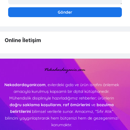
Online İletişim
Nekadardayanir.com
, evlerdeki gıda ve ürün israfını önlemek
amacıyla kurulmuş kapsamlı bir dijital kütüphanedir.
Mühendislik disipliniyle hazırladığımız rehberler; ürünlerin
doğru saklama koşullarını
,
raf ömürlerini
ve
bozulma
belirtilerini
bilimsel verilerle sunar. Amacımız, "Sıfır Atık"
bilincini yaygınlaştırarak hem bütçenizi hem de gezegenimizi
korumaktır.