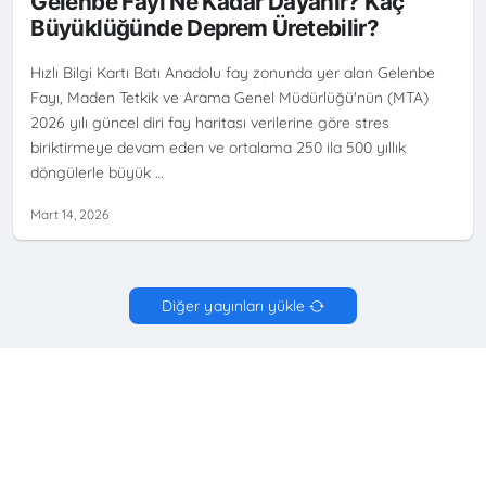
Gelenbe Fayı Ne Kadar Dayanır? Kaç
RISKI
MTA DIRI FAY HARITASI
ZEMIN SIVILAŞMASI
Büyüklüğünde Deprem Üretebilir?
Hızlı Bilgi Kartı Batı Anadolu fay zonunda yer alan Gelenbe
Fayı, Maden Tetkik ve Arama Genel Müdürlüğü'nün (MTA)
2026 yılı güncel diri fay haritası verilerine göre stres
biriktirmeye devam eden ve ortalama 250 ila 500 yıllık
döngülerle büyük …
Mart 14, 2026
Diğer yayınları yükle