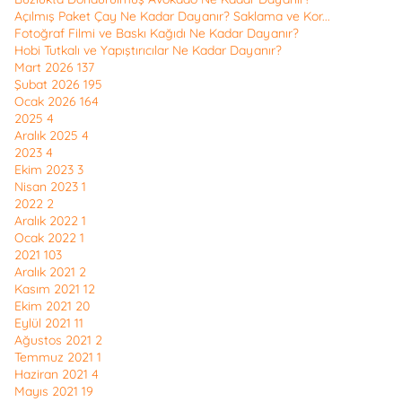
Açılmış Paket Çay Ne Kadar Dayanır? Saklama ve Kor...
Fotoğraf Filmi ve Baskı Kağıdı Ne Kadar Dayanır?
Hobi Tutkalı ve Yapıştırıcılar Ne Kadar Dayanır?
Mart 2026
137
Şubat 2026
195
Ocak 2026
164
2025
4
Aralık 2025
4
2023
4
Ekim 2023
3
Nisan 2023
1
2022
2
Aralık 2022
1
Ocak 2022
1
2021
103
Aralık 2021
2
Kasım 2021
12
Ekim 2021
20
Eylül 2021
11
Ağustos 2021
2
Temmuz 2021
1
Haziran 2021
4
Mayıs 2021
19