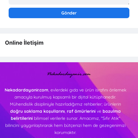
Online İletişim
Nekadardayanir.com
, evlerdeki gıda ve ürün israfını önlemek
amacıyla kurulmuş kapsamlı bir dijital kütüphanedir.
Mühendislik disipliniyle hazırladığımız rehberler; ürünlerin
doğru saklama koşullarını
,
raf ömürlerini
ve
bozulma
belirtilerini
bilimsel verilerle sunar. Amacımız, "Sıfır Atık"
bilincini yaygınlaştırarak hem bütçenizi hem de gezegenimizi
korumaktır.