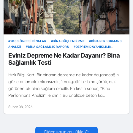
2000 ÖNCESI BINALAR
BINA GÜÇLENDIRME
BINA PERFORMANS
ANALIZI
BINA SAĞLAMLIK RAPORU
DEPREM DAYANIKLILIK
TESTI
EVIM SAĞLAM MI
KAROT TESTI
KENTSEL DÖNÜŞÜM
Eviniz Depreme Ne Kadar Dayanır? Bina
KOLON KIRIŞ KONTROLÜ
RISKLI YAPI TESPITI
Sağlamlık Testi
Hızlı Bilgi Kartı Bir binanın depreme ne kadar dayanacağını
gözle anlamak imkansızdır; "makyajlı" bir bina çürük, eski
görünen bir bina sağlam olabilir. En kesin sonuç, "Bina
Performans Analizi" ile alınır. Bu analizde beton ka…
Şubat 08, 2026
Diğer yayınları yükle