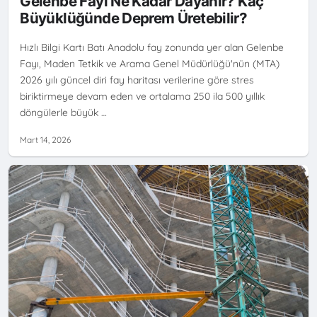
Gelenbe Fayı Ne Kadar Dayanır? Kaç
RISKI
MTA DIRI FAY HARITASI
ZEMIN SIVILAŞMASI
Büyüklüğünde Deprem Üretebilir?
Hızlı Bilgi Kartı Batı Anadolu fay zonunda yer alan Gelenbe
Fayı, Maden Tetkik ve Arama Genel Müdürlüğü'nün (MTA)
2026 yılı güncel diri fay haritası verilerine göre stres
biriktirmeye devam eden ve ortalama 250 ila 500 yıllık
döngülerle büyük …
Mart 14, 2026