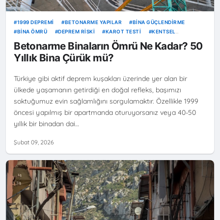
1999 DEPREMI
BETONARME YAPILAR
BINA GÜÇLENDIRME
BINA ÖMRÜ
DEPREM RISKI
KAROT TESTI
KENTSEL
DÖNÜŞÜM
KOROZYON
RISKLI YAPI
Betonarme Binaların Ömrü Ne Kadar? 50
Yıllık Bina Çürük mü?
Türkiye gibi aktif deprem kuşakları üzerinde yer alan bir
ülkede yaşamanın getirdiği en doğal refleks, başımızı
soktuğumuz evin sağlamlığını sorgulamaktır. Özellikle 1999
öncesi yapılmış bir apartmanda oturuyorsanız veya 40-50
yıllık bir binadan dai…
Şubat 09, 2026