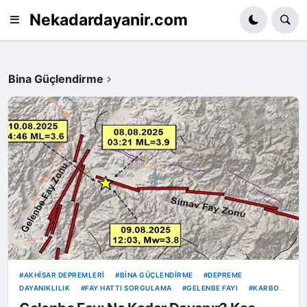
Nekadardayanir.com
Bina Güçlendirme
AKHISAR DEPREMLERI
BINA GÜÇLENDIRME
DEPREME
DAYANIKLILIK
FAY HATTI SORGULAMA
GELENBE FAYI
KARBON
FIBER GÜÇLENDIRME
KENTSEL DÖNÜŞÜM
MANISA DEPREM