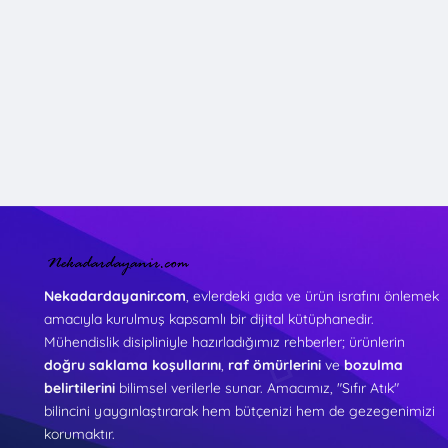
Nekadardayanir.com
, evlerdeki gıda ve ürün israfını önlemek
amacıyla kurulmuş kapsamlı bir dijital kütüphanedir.
Mühendislik disipliniyle hazırladığımız rehberler; ürünlerin
doğru saklama koşullarını
,
raf ömürlerini
ve
bozulma
belirtilerini
bilimsel verilerle sunar. Amacımız, "Sıfır Atık"
bilincini yaygınlaştırarak hem bütçenizi hem de gezegenimizi
korumaktır.