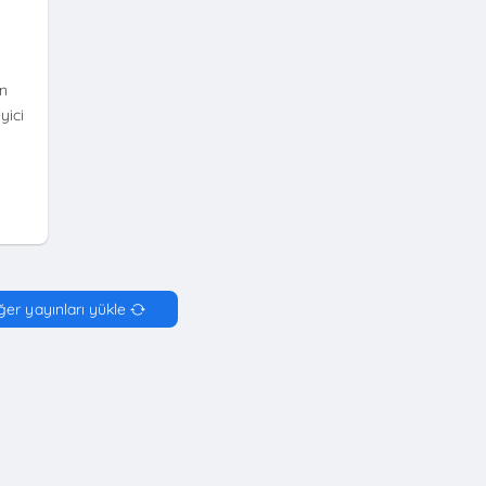
un
yici
…
ğer yayınları yükle