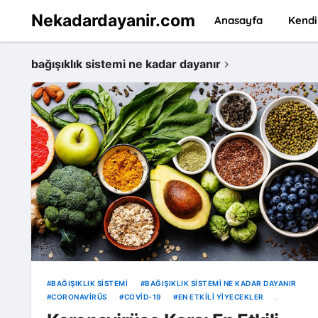
Nekadardayanir.com
Anasayfa
Kendi
bağışıklık sistemi ne kadar dayanır
BAĞIŞIKLIK SISTEMI
BAĞIŞIKLIK SISTEMI NE KADAR DAYANIR
CORONAVIRÜS
COVID-19
EN ETKILI YIYECEKLER
KORONAVIRÜS
VIRÜSTEN KORUNMA YOLLARI
ZERDEÇAL