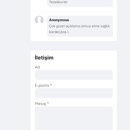
Tesekkurler
Anonymous
Çok güzel açıklama olmuş eline sağlık
kardeş,boş l...
İletişim
Ad
E-posta
*
Mesaj
*