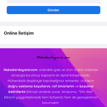
Online İletişim
Nekadardayanir.com
, evlerdeki gıda ve ürün israfını önlemek
amacıyla kurulmuş kapsamlı bir dijital kütüphanedir.
Mühendislik disipliniyle hazırladığımız rehberler; ürünlerin
doğru saklama koşullarını
,
raf ömürlerini
ve
bozulma
belirtilerini
bilimsel verilerle sunar. Amacımız, "Sıfır Atık"
bilincini yaygınlaştırarak hem bütçenizi hem de gezegenimizi
korumaktır.