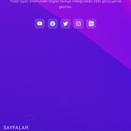
Yasal Uyarı: Sitemizdeki bilgiler tavsiye niteliğindedir, tıbbi görüş yerine
geçmez.
SAYFALAR