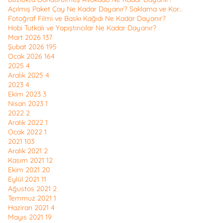
Açılmış Paket Çay Ne Kadar Dayanır? Saklama ve Kor...
Fotoğraf Filmi ve Baskı Kağıdı Ne Kadar Dayanır?
Hobi Tutkalı ve Yapıştırıcılar Ne Kadar Dayanır?
Mart 2026
137
Şubat 2026
195
Ocak 2026
164
2025
4
Aralık 2025
4
2023
4
Ekim 2023
3
Nisan 2023
1
2022
2
Aralık 2022
1
Ocak 2022
1
2021
103
Aralık 2021
2
Kasım 2021
12
Ekim 2021
20
Eylül 2021
11
Ağustos 2021
2
Temmuz 2021
1
Haziran 2021
4
Mayıs 2021
19