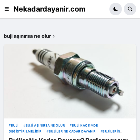
Nekadardayanir.com
buji aşınırsa ne olur
BUJI
BUJI AŞINIRSA NE OLUR
BUJI KAÇ KMDE
DEĞIŞTIRILMELIDIR
BUJILER NE KADAR DAYANIR
BUJILERIN
ÖMRÜ