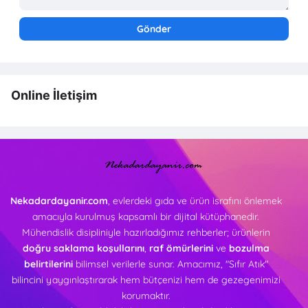
Online İletişim
Nekadardayanir.com
, evlerdeki gıda ve ürün israfını önlemek
amacıyla kurulmuş kapsamlı bir dijital kütüphanedir.
Mühendislik disipliniyle hazırladığımız rehberler; ürünlerin
doğru saklama koşullarını
,
raf ömürlerini
ve
bozulma
belirtilerini
bilimsel verilerle sunar. Amacımız, "Sıfır Atık"
bilincini yaygınlaştırarak hem bütçenizi hem de gezegenimizi
korumaktır.