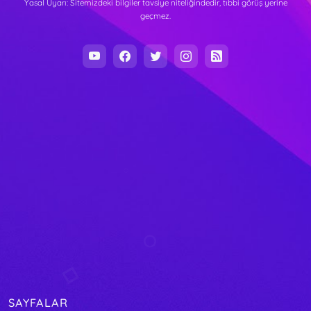
Yasal Uyarı: Sitemizdeki bilgiler tavsiye niteliğindedir, tıbbi görüş yerine
geçmez.
SAYFALAR