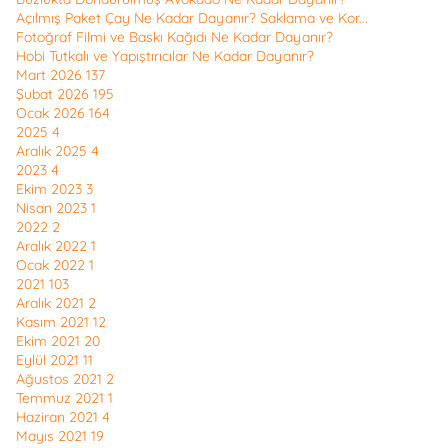
Açılmış Paket Çay Ne Kadar Dayanır? Saklama ve Kor...
Fotoğraf Filmi ve Baskı Kağıdı Ne Kadar Dayanır?
Hobi Tutkalı ve Yapıştırıcılar Ne Kadar Dayanır?
Mart 2026
137
Şubat 2026
195
Ocak 2026
164
2025
4
Aralık 2025
4
2023
4
Ekim 2023
3
Nisan 2023
1
2022
2
Aralık 2022
1
Ocak 2022
1
2021
103
Aralık 2021
2
Kasım 2021
12
Ekim 2021
20
Eylül 2021
11
Ağustos 2021
2
Temmuz 2021
1
Haziran 2021
4
Mayıs 2021
19