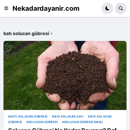
Nekadardayanir.com
katı solucan gübresi
KATI SOLUCAN GÜBRESI
SIVI SOLUCAN ÇAYI
SIVI SOLUCAN
GÜBRESI
SOLUCAN GÜBRESI
SOLUCAN GÜBRESI NASIL
SAKLANIR
SOLUCAN GÜBRESININ ÖMRÜ NE KADARDIR