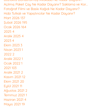
Açılmış Paket Çay Ne Kadar Dayanır? Saklama ve Kor...
Fotoğraf Filmi ve Baskı Kağıdı Ne Kadar Dayanır?
Hobi Tutkalı ve Yapıştırıcılar Ne Kadar Dayanır?
Mart 2026
137
Şubat 2026
195
Ocak 2026
164
2025
4
Aralık 2025
4
2023
4
Ekim 2023
3
Nisan 2023
1
2022
2
Aralık 2022
1
Ocak 2022
1
2021
103
Aralık 2021
2
Kasım 2021
12
Ekim 2021
20
Eylül 2021
11
Ağustos 2021
2
Temmuz 2021
1
Haziran 2021
4
Mayıs 2021
19