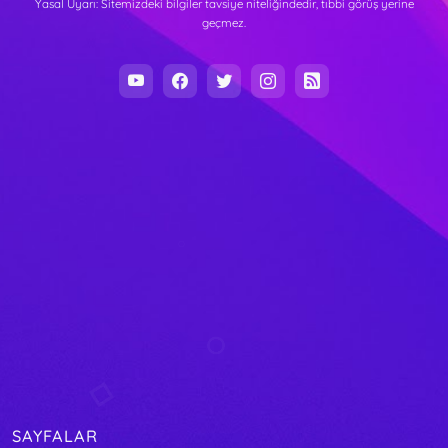
Yasal Uyarı: Sitemizdeki bilgiler tavsiye niteliğindedir, tıbbi görüş yerine
geçmez.
SAYFALAR