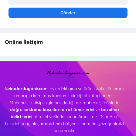
Online İletişim
Nekadardayanir.com
, evlerdeki gıda ve ürün israfını önlemek
amacıyla kurulmuş kapsamlı bir dijital kütüphanedir.
Mühendislik disipliniyle hazırladığımız rehberler; ürünlerin
doğru saklama koşullarını
,
raf ömürlerini
ve
bozulma
belirtilerini
bilimsel verilerle sunar. Amacımız, "Sıfır Atık"
bilincini yaygınlaştırarak hem bütçenizi hem de gezegenimizi
korumaktır.