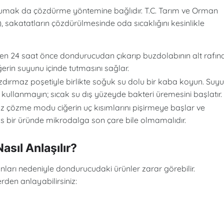
orumak da çözdürme yöntemine bağlıdır. T.C. Tarım ve Orman
), sakatatların çözdürülmesinde oda sıcaklığını kesinlikle
en 24 saat önce dondurucudan çıkarıp buzdolabının alt rafın
erin suyunu içinde tutmasını sağlar.
ızdırmaz poşetiyle birlikte soğuk su dolu bir kaba koyun. Suy
u kullanmayın; sıcak su dış yüzeyde bakteri üremesini başlatır.
 çözme modu ciğerin uç kısımlarını pişirmeye başlar ve
as bir üründe mikrodalga son çare bile olmamalıdır.
sıl Anlaşılır?
unları nedeniyle dondurucudaki ürünler zarar görebilir.
den anlayabilirsiniz: