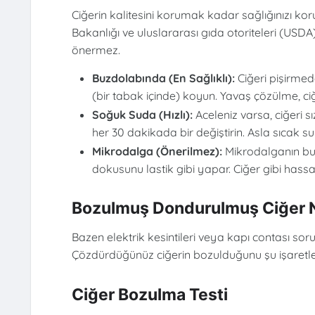
Ciğerin kalitesini korumak kadar sağlığınızı k
Bakanlığı ve uluslararası gıda otoriteleri (USDA
önermez.
Buzdolabında (En Sağlıklı):
Ciğeri pişirmed
(bir tabak içinde) koyun. Yavaş çözülme, ciğ
Soğuk Suda (Hızlı):
Aceleniz varsa, ciğeri s
her 30 dakikada bir değiştirin. Asla sıcak s
Mikrodalga (Önerilmez):
Mikrodalganın buz
dokusunu lastik gibi yapar. Ciğer gibi hass
Bozulmuş Dondurulmuş Ciğer Na
Bazen elektrik kesintileri veya kapı contası sor
Çözdürdüğünüz ciğerin bozulduğunu şu işaretler
Ciğer Bozulma Testi