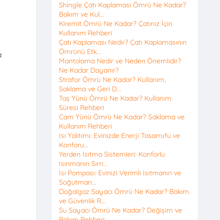
Shingle Çatı Kaplaması Ömrü Ne Kadar?
Bakım ve Kul...
Kiremit Ömrü Ne Kadar? Çatınız İçin
Kullanım Rehberi
Çatı Kaplaması Nedir? Çatı Kaplamasının
Ömrünü Etk...
a
Mantolama Nedir ve Neden Önemlidir?
Ne Kadar Dayanır?
u
Strafor Ömrü Ne Kadar? Kullanım,
Saklama ve Geri D...
Taş Yünü Ömrü Ne Kadar? Kullanım
Süresi Rehberi
Cam Yünü Ömrü Ne Kadar? Saklama ve
Kullanım Rehberi
Isı Yalıtımı: Evinizde Enerji Tasarrufu ve
Konforu...
Yerden Isıtma Sistemleri: Konforlu
Isınmanın Sırrı...
Isı Pompası: Evinizi Verimli Isıtmanın ve
Soğutman...
Doğalgaz Sayacı Ömrü Ne Kadar? Bakım
ve Güvenlik R...
Su Sayacı Ömrü Ne Kadar? Değişim ve
Bakım Rehberi