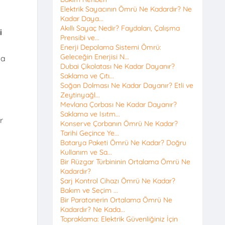
Elektrik Sayacının Ömrü Ne Kadardır? Ne
Kadar Daya...
Akıllı Sayaç Nedir? Faydaları, Çalışma
i
Prensibi ve...
Enerji Depolama Sistemi Ömrü:
Geleceğin Enerjisi N...
sa
Dubai Çikolatası Ne Kadar Dayanır?
Saklama ve Çıtı...
Soğan Dolması Ne Kadar Dayanır? Etli ve
Zeytinyağl...
Mevlana Çorbası Ne Kadar Dayanır?
Saklama ve Isıtm...
r
Konserve Çorbanın Ömrü Ne Kadar?
Tarihi Geçince Ye...
Batarya Paketi Ömrü Ne Kadar? Doğru
Kullanım ve Sa...
Bir Rüzgar Türbininin Ortalama Ömrü Ne
Kadardır?
Şarj Kontrol Cihazı Ömrü Ne Kadar?
Bakım ve Seçim ...
Bir Paratonerin Ortalama Ömrü Ne
Kadardır? Ne Kada...
Topraklama: Elektrik Güvenliğiniz İçin