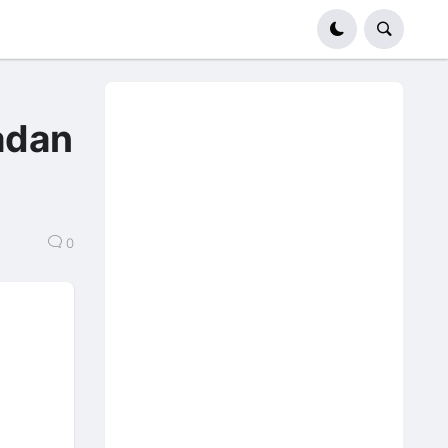
adan
0