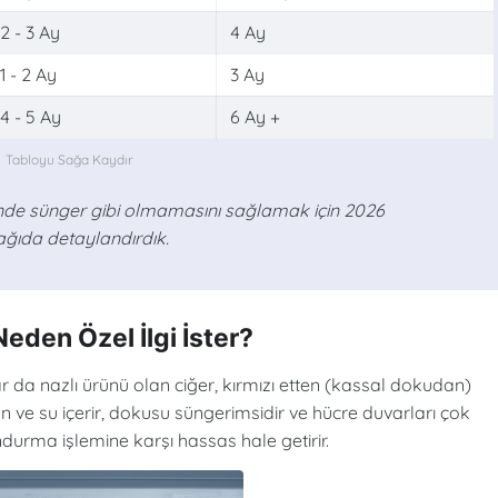
2 - 3 Ay
4 Ay
1 - 2 Ay
3 Ay
4 - 5 Ay
6 Ay +
nde sünger gibi olmamasını sağlamak için 2026
ağıda detaylandırdık.
Neden Özel İlgi İster?
 da nazlı ürünü olan ciğer, kırmızı etten (kassal dokudan)
n ve su içerir, dokusu süngerimsidir ve hücre duvarları çok
ondurma işlemine karşı hassas hale getirir.