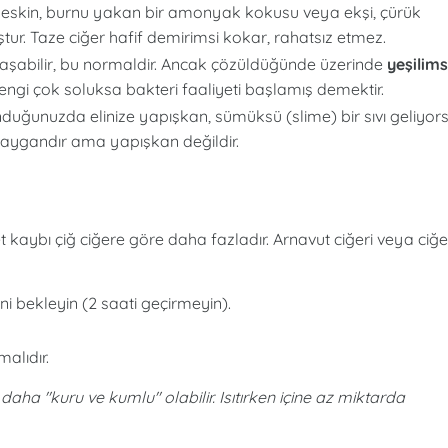
 keskin, burnu yakan bir amonyak kokusu veya ekşi, çürük
ur. Taze ciğer hafif demirimsi kokar, rahatsız etmez.
aşabilir, bu normaldir. Ancak çözüldüğünde üzerinde
yeşilims
rengi çok soluksa bakteri faaliyeti başlamış demektir.
uğunuzda elinize yapışkan, sümüksü (slime) bir sıvı geliyor
kaygandır ama yapışkan değildir.
t kaybı çiğ ciğere göre daha fazladır. Arnavut ciğeri veya ciğe
 bekleyin (2 saati geçirmeyin).
alıdır.
aha "kuru ve kumlu" olabilir. Isıtırken içine az miktarda