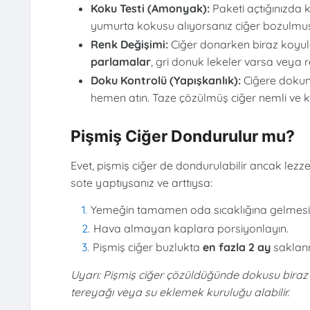
Koku Testi (Amonyak):
Paketi açtığınızda
yumurta kokusu alıyorsanız ciğer bozulmuşt
Renk Değişimi:
Ciğer donarken biraz koyul
parlamalar
, gri donuk lekeler varsa veya 
Doku Kontrolü (Yapışkanlık):
Ciğere dokund
hemen atın. Taze çözülmüş ciğer nemli ve 
Pişmiş Ciğer Dondurulur mu?
Evet, pişmiş ciğer de dondurulabilir ancak lezze
sote yaptıysanız ve arttıysa:
Yemeğin tamamen oda sıcaklığına gelmesini
Hava almayan kaplara porsiyonlayın.
Pişmiş ciğer buzlukta
en fazla 2 ay
saklanm
Uyarı: Pişmiş ciğer çözüldüğünde dokusu biraz d
tereyağı veya su eklemek kuruluğu alabilir.