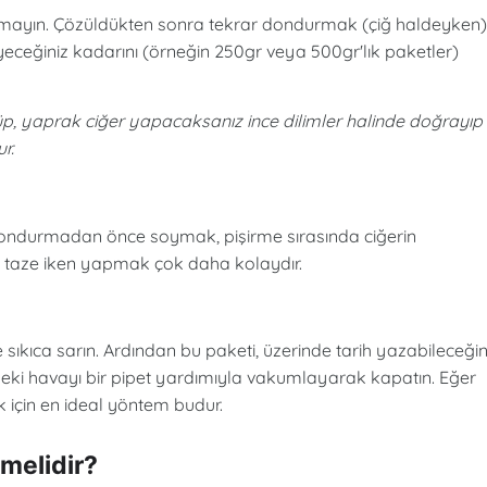
urmayın. Çözüldükten sonra tekrar dondurmak (çiğ haldeyken)
yiyeceğiniz kadarını (örneğin 250gr veya 500gr'lık paketler)
üp, yaprak ciğer yapacaksanız ince dilimler halinde doğrayıp
r.
 dondurmadan önce soymak, pişirme sırasında ciğerin
mi taze iken yapmak çok daha kolaydır.
sıkıca sarın. Ardından bu paketi, üzerinde tarih yazabileceğin
indeki havayı bir pipet yardımıyla vakumlayarak kapatın. Eğer
 için en ideal yöntem budur.
melidir?