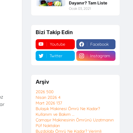
Dayanır? Tam Liste
Ocak 03, 2021
Bizi Takip Edin
Youtube
Facebook
Twitter
Instagram
Arşiv
2026
500
uz
Nisan 2026
4
Mart 2026
137
lar
Bulaşık Makinesi Ömrü Ne Kadar?
Kullanım ve Bakım ...
Çamaşır Makinesinin Ömrünü Uzatmanın
Püf Noktaları
Buzdolabı Ömrü Ne Kadar? Verimli