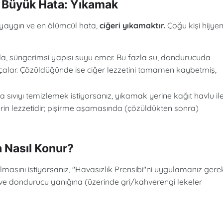
 Büyük Hata: Yıkamak
yaygın ve en ölümcül hata,
ciğeri yıkamaktır.
Çoğu kişi hijyen
da, süngerimsi yapısı suyu emer. Bu fazla su, dondurucuda
çalar. Çözüldüğünde ise ciğer lezzetini tamamen kaybetmiş,
a sıvıyı temizlemek istiyorsanız, yıkamak yerine kağıt havlu il
ğerin lezzetidir; pişirme aşamasında (çözüldükten sonra)
 Nasıl Konur?
masını istiyorsanız, "Havasızlık Prensibi"ni uygulamanız gerek
e dondurucu yanığına (üzerinde gri/kahverengi lekeler