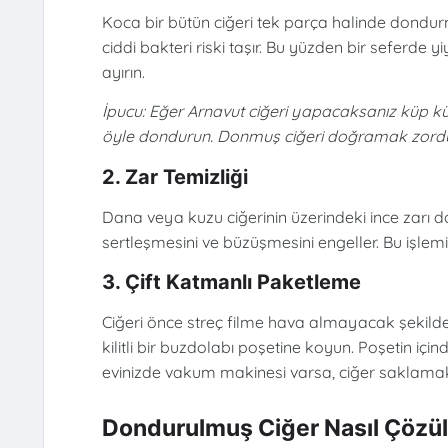
Koca bir bütün ciğeri tek parça halinde dond
ciddi bakteri riski taşır. Bu yüzden bir seferde 
ayırın.
İpucu: Eğer Arnavut ciğeri yapacaksanız küp k
öyle dondurun. Donmuş ciğeri doğramak zordu
2. Zar Temizliği
Dana veya kuzu ciğerinin üzerindeki ince zarı
sertleşmesini ve büzüşmesini engeller. Bu işle
3. Çift Katmanlı Paketleme
Ciğeri önce streç filme hava almayacak şekilde 
kilitli bir buzdolabı poşetine koyun. Poşetin iç
evinizde vakum makinesi varsa, ciğer saklamak
Dondurulmuş Ciğer Nasıl Çözül