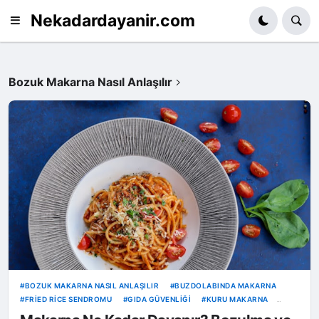
Nekadardayanir.com
Bozuk Makarna Nasıl Anlaşılır
BOZUK MAKARNA NASIL ANLAŞILIR
BUZDOLABINDA MAKARNA
FRIED RICE SENDROMU
GIDA GÜVENLIĞI
KURU MAKARNA
MAKARNA SAKLAMA
MUTFAK SIRLARI
PIŞMIŞ MAKARNA ÖMRÜ