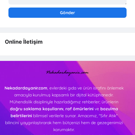
Online İletişim
Nekadardayanir.com
, evlerdeki gıda ve ürün israfını önlemek
amacıyla kurulmuş kapsamlı bir dijital kütüphanedir.
Mühendislik disipliniyle hazırladığımız rehberler; ürünlerin
doğru saklama koşullarını
,
raf ömürlerini
ve
bozulma
belirtilerini
bilimsel verilerle sunar. Amacımız, "Sıfır Atık"
bilincini yaygınlaştırarak hem bütçenizi hem de gezegenimizi
korumaktır.