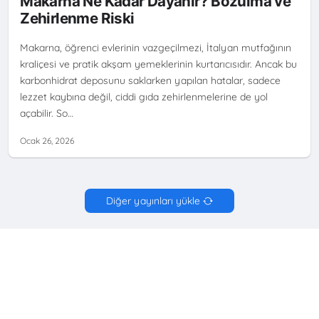
Makarna Ne Kadar Dayanır? Bozulma ve
Zehirlenme Riski
Makarna, öğrenci evlerinin vazgeçilmezi, İtalyan mutfağının
kraliçesi ve pratik akşam yemeklerinin kurtarıcısıdır. Ancak bu
karbonhidrat deposunu saklarken yapılan hatalar, sadece
lezzet kaybına değil, ciddi gıda zehirlenmelerine de yol
açabilir. So…
Ocak 26, 2026
Diğer yayınları yükle