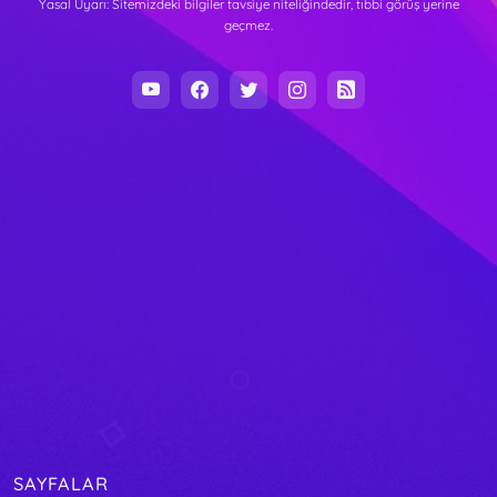
Yasal Uyarı: Sitemizdeki bilgiler tavsiye niteliğindedir, tıbbi görüş yerine
geçmez.
SAYFALAR