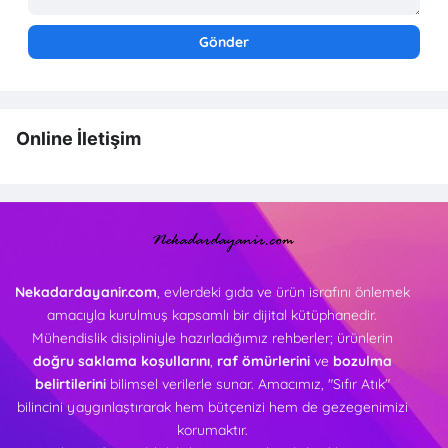
Online İletişim
Nekadardayanir.com
, evlerdeki gıda ve ürün israfını önlemek
amacıyla kurulmuş kapsamlı bir dijital kütüphanedir.
Mühendislik disipliniyle hazırladığımız rehberler; ürünlerin
doğru saklama koşullarını
,
raf ömürlerini
ve
bozulma
belirtilerini
bilimsel verilerle sunar. Amacımız, "Sıfır Atık"
bilincini yaygınlaştırarak hem bütçenizi hem de gezegenimizi
korumaktır.