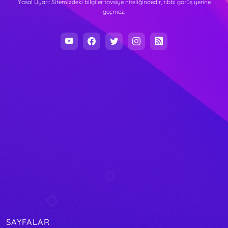
Yasal Uyarı: Sitemizdeki bilgiler tavsiye niteliğindedir, tıbbi görüş yerine
geçmez.
SAYFALAR