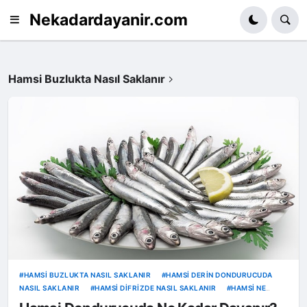
Nekadardayanir.com
Hamsi Buzlukta Nasıl Saklanır
HAMSI BUZLUKTA NASIL SAKLANIR
HAMSI DERIN DONDURUCUDA
NASIL SAKLANIR
HAMSI DIFRIZDE NASIL SAKLANIR
HAMSI NE
KADAR DAYANIR