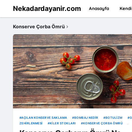
Nekadardayanir.com
Anasayfa
Kendi
Konserve Çorba Ömrü
AÇILAN KONSERVE SAKLAMA
BOMBAJ NEDIR
BOTULIZM
G
ZEHIRLENMESI
KILER STOKLARI
KONSERVE ÇORBA ÖMRÜ
MUTFAK TÜYOLARI
TARIHI GEÇMIŞ KONSERVE YENIR MI