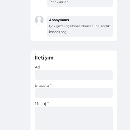
Tesekkurler
Anonymous
Çok güzel açıklama olmuş eline sağlık
kardeş,boş l...
İletişim
Ad
E-posta
*
Mesaj
*