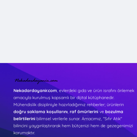
Nekadardayanir.com
, evlerdeki gıda ve ürün israfını önlemek
amacıyla kurulmuş kapsamlı bir dijital kütüphanedir.
Mühendislik disipliniyle hazırladığımız rehberler; ürünlerin
doğru saklama koşullarını
,
raf ömürlerini
ve
bozulma
belirtilerini
bilimsel verilerle sunar. Amacımız, "Sıfır Atık"
bilincini yaygınlaştırarak hem bütçenizi hem de gezegenimizi
korumaktır.