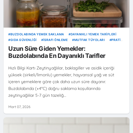
BUZDOLABINDA YEMEK SAKLAMA
DAYANIKLI YEMEK TARIFLERI
GIDA GÜVENLIĞI
İSRAFI ÖNLEME
MUTFAK TÜYOLARI
PRATIK
BILGILER
UZUN SÜRE GIDEN YEMEKLER
YEMEK BOZULMASI
Uzun Süre Giden Yemekler:
ZEYTINYAĞLILAR
Buzdolabında En Dayanıklı Tarifler
Hızlı Bilgi Kartı Zeytinyağlılar, baklagiller ve asidik içeriği
yüksek (sirkeli/limonlu) yemekler, hayvansal yağ ve süt
içeren yemeklere göre çok daha uzun süre dayanır.
Buzdolabında (+4°C) doğru saklama koşullarında
zeytinyağlılar 5-7 gün tazeliğ…
Mart 07, 2026