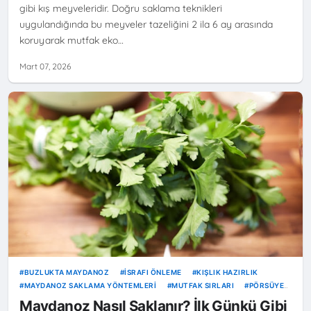
gibi kış meyveleridir. Doğru saklama teknikleri
uygulandığında bu meyveler tazeliğini 2 ila 6 ay arasında
koruyarak mutfak eko…
Mart 07, 2026
BUZLUKTA MAYDANOZ
İSRAFI ÖNLEME
KIŞLIK HAZIRLIK
MAYDANOZ SAKLAMA YÖNTEMLERI
MUTFAK SIRLARI
PÖRSÜYEN
MAYDANOZ CANLANDIRMA
SEBZE KURUTMA
TAZE OTLAR
Maydanoz Nasıl Saklanır? İlk Günkü Gibi