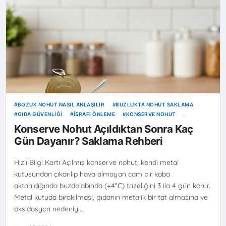
BOZUK NOHUT NASIL ANLAŞILIR
BUZLUKTA NOHUT SAKLAMA
GIDA GÜVENLIĞI
İSRAFI ÖNLEME
KONSERVE NOHUT
KONSERVE ÖMRÜ
MUTFAK TÜYOLARI
NOHUT SAKLAMA
Konserve Nohut Açıldıktan Sonra Kaç
YÖNTEMLERI
PRATIK BILGILER
Gün Dayanır? Saklama Rehberi
Hızlı Bilgi Kartı Açılmış konserve nohut, kendi metal
kutusundan çıkarılıp hava almayan cam bir kaba
aktarıldığında buzdolabında (+4°C) tazeliğini 3 ila 4 gün korur.
Metal kutuda bırakılması, gıdanın metalik bir tat almasına ve
oksidasyon nedeniyl…