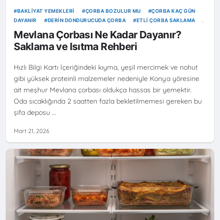
BAKLIYAT YEMEKLERI
ÇORBA BOZULUR MU
ÇORBA KAÇ GÜN
DAYANIR
DERIN DONDURUCUDA ÇORBA
ETLI ÇORBA SAKLAMA
GIDA ZEHIRLENMESI
İSRAFI ÖNLEME
MEVLANA ÇORBASI
Mevlana Çorbası Ne Kadar Dayanır?
YEMEK ISITMA
YEMEK SAKLAMA KURALLARI
Saklama ve Isıtma Rehberi
Hızlı Bilgi Kartı İçeriğindeki kıyma, yeşil mercimek ve nohut
gibi yüksek proteinli malzemeler nedeniyle Konya yöresine
ait meşhur Mevlana çorbası oldukça hassas bir yemektir.
Oda sıcaklığında 2 saatten fazla bekletilmemesi gereken bu
şifa deposu …
Mart 21, 2026