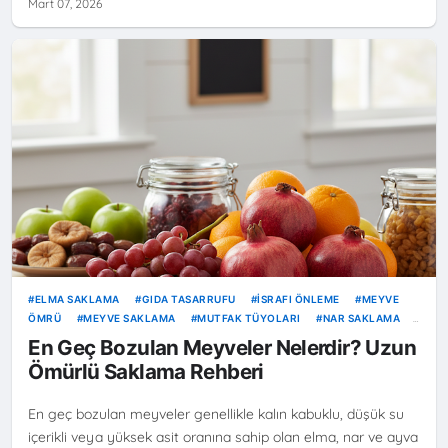
Mart 07, 2026
ELMA SAKLAMA
GIDA TASARRUFU
İSRAFI ÖNLEME
MEYVE
ÖMRÜ
MEYVE SAKLAMA
MUTFAK TÜYOLARI
NAR SAKLAMA
TAZE MEYVE REHBERI
UZUN ÖMÜRLÜ MEYVELER
En Geç Bozulan Meyveler Nelerdir? Uzun
Ömürlü Saklama Rehberi
En geç bozulan meyveler genellikle kalın kabuklu, düşük su
içerikli veya yüksek asit oranına sahip olan elma, nar ve ayva