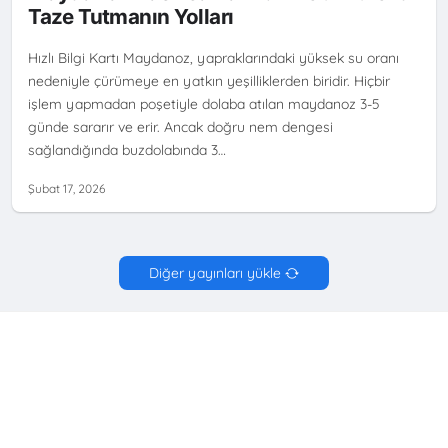
YEŞILLIKLER NASIL SAKLANIR
Taze Tutmanın Yolları
Hızlı Bilgi Kartı Maydanoz, yapraklarındaki yüksek su oranı
nedeniyle çürümeye en yatkın yeşilliklerden biridir. Hiçbir
işlem yapmadan poşetiyle dolaba atılan maydanoz 3-5
günde sararır ve erir. Ancak doğru nem dengesi
sağlandığında buzdolabında 3…
Şubat 17, 2026
Diğer yayınları yükle