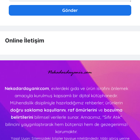
Online İletişim
Nekadardayanir.com
, evlerdeki gıda ve ürün israfını önlemek
amacıyla kurulmuş kapsamlı bir dijital kütüphanedir.
Mühendislik disipliniyle hazırladığımız rehberler; ürünlerin
doğru saklama koşullarını
,
raf ömürlerini
ve
bozulma
belirtilerini
bilimsel verilerle sunar. Amacımız, "Sıfır Atık"
bilincini yaygınlaştırarak hem bütçenizi hem de gezegenimizi
korumaktır.
Yasal Uyarı: Sitemizdeki bilgiler tavsiye niteliğindedir, tıbbi görüş yerine