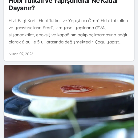
Hobi Tutkalı ve Yapıştırıcılar Ne Kadar
YAPIŞTIRICI RAF ÖMRÜ
Dayanır?
Hızlı Bilgi Kartı: Hobi Tutkalı ve Yapıştırıcı Ömrü Hobi tutkalları
ve yapıştırıcıların ömrü, kimyasal yapılarına (PVA,
siyanoakrilat, epoksi) ve kapağının açılıp açılmamasına bağlı
olarak 6 ay ile 5 yıl arasında değişmektedir. Çoğu yapışt…
Nisan 07, 2026