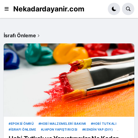
Nekadardayanir.com
İsrafı Önleme
EPOKSI ÖMRÜ
HOBI MALZEMELERI BAKIMI
HOBI TUTKALI
İSRAFI ÖNLEME
JAPON YAPIŞTIRICISI
KENDIN YAP (DIY)
KURUYAN TUTKALI KURTARMA
PVA TUTKAL SAKLAMA