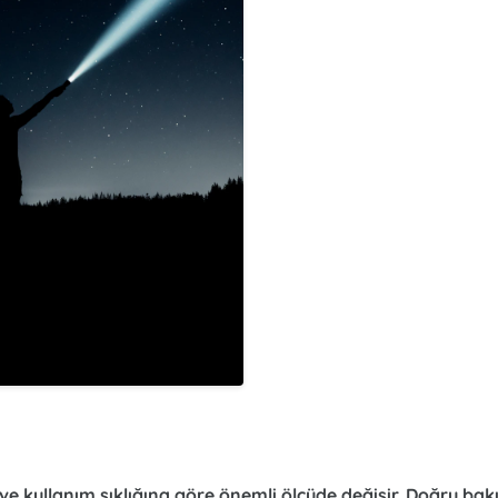
e ve kullanım sıklığına göre önemli ölçüde değişir. Doğru ba