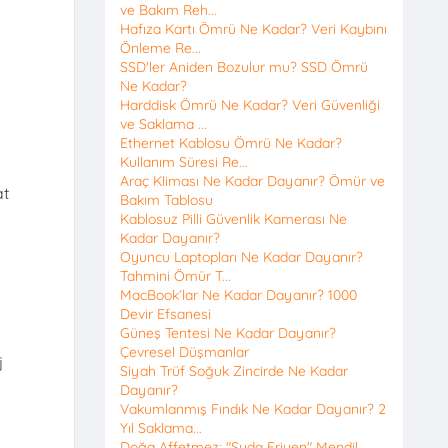
ve Bakım Reh...
Hafıza Kartı Ömrü Ne Kadar? Veri Kaybını
Önleme Re...
SSD'ler Aniden Bozulur mu? SSD Ömrü
Ne Kadar?
Harddisk Ömrü Ne Kadar? Veri Güvenliği
ve Saklama ...
Ethernet Kablosu Ömrü Ne Kadar?
Kullanım Süresi Re...
Araç Kliması Ne Kadar Dayanır? Ömür ve
at
Bakım Tablosu
Kablosuz Pilli Güvenlik Kamerası Ne
Kadar Dayanır?
Oyuncu Laptopları Ne Kadar Dayanır?
Tahmini Ömür T...
MacBook’lar Ne Kadar Dayanır? 1000
Devir Efsanesi
Güneş Tentesi Ne Kadar Dayanır?
Çevresel Düşmanlar
j
Siyah Trüf Soğuk Zincirde Ne Kadar
Dayanır?
Vakumlanmış Fındık Ne Kadar Dayanır? 2
Yıl Saklama...
Doğa Affetmez: "Suda Eriyen" Mendil