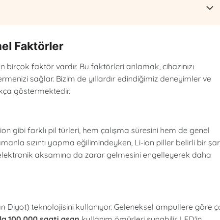
el Faktörler
 birçok faktör vardır. Bu faktörleri anlamak, cihazınızı
ermenizi sağlar. Bizim de yıllardır edindiğimiz deneyimler ve
ıkça göstermektedir.
i-ion gibi farklı pil türleri, hem çalışma süresini hem de genel
manla sızıntı yapma eğilimindeyken, Li-ion piller belirli bir şar
ın elektronik aksamına da zarar gelmesini engelleyerek daha
an Diyot) teknolojisini kullanıyor. Geleneksel ampullere göre 
la 100.000 saati aşan
kullanım ömürleri sunabilir. LED'in