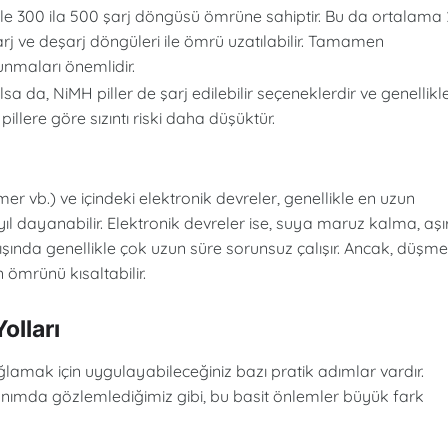
ikle 300 ila 500 şarj döngüsü ömrüne sahiptir. Bu da ortalama 
şarj ve deşarj döngüleri ile ömrü uzatılabilir. Tamamen
nmaları önemlidir.
a da, NiMH piller de şarj edilebilir seçeneklerdir ve genellikl
llere göre sızıntı riski daha düşüktür.
er vb.) ve içindeki elektronik devreler, genellikle en uzun
 yıl dayanabilir. Elektronik devreler ise, suya maruz kalma, aşır
dışında genellikle çok uzun süre sorunsuz çalışır. Ancak, düşme
n ömrünü kısaltabilir.
olları
sağlamak için uygulayabileceğiniz bazı pratik adımlar vardır.
lanımda gözlemlediğimiz gibi, bu basit önlemler büyük fark