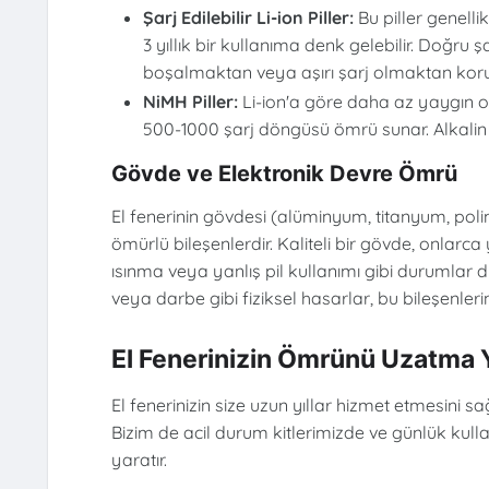
Şarj Edilebilir Li-ion Piller:
Bu piller genell
3 yıllık bir kullanıma denk gelebilir. Doğru 
boşalmaktan veya aşırı şarj olmaktan koru
NiMH Piller:
Li-ion'a göre daha az yaygın ols
500-1000 şarj döngüsü ömrü sunar. Alkalin pi
Gövde ve Elektronik Devre Ömrü
El fenerinin gövdesi (alüminyum, titanyum, polim
ömürlü bileşenlerdir. Kaliteli bir gövde, onlarca
ısınma veya yanlış pil kullanımı gibi durumlar 
veya darbe gibi fiziksel hasarlar, bu bileşenleri
El Fenerinizin Ömrünü Uzatma Y
El fenerinizin size uzun yıllar hizmet etmesini 
Bizim de acil durum kitlerimizde ve günlük kul
yaratır.