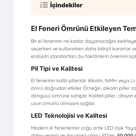
İçindekiler
El Feneri Ömrünü Etkileyen Tem
Bir el fenerinin ne kadar dayanacağını belirleyen
seçerken ve kullanırken daha bilinçli kararlar v
endüstri standartları, bu faktörlerin önemini aç
Pil Tipi ve Kalitesi
El fenerinin kalbi pilleridir. Alkalin, NiMH veya L
ömrü doğrudan etkiler. Örneğin, alkalin piller za
döngüsü ömrüne sahiptir. Kaliteli piller, cihaz
uzun ömürlü olmasını sağlar.
LED Teknolojisi ve Kalitesi
Modern el fenerlerinin çoğu artık LED (Işık Yay
daha verimli ve dayanıklı olan LED'ler,
50.000 i