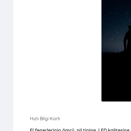
Hızlı Bilgi Kartı
El fenerlerinin ömrü, pil tipine, LED kalitesin