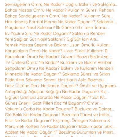
Şemsiyelerin Ömrü Ne Kadar? Doğru Bakım ve Saklama...
Bahçe Masası Ömrü Ne Kadar? Kullanım Süresi Rehberi
Bahçe Sandalyelerinin Ömrü Ne Kadar? Kullanım Süre...
Hazırlanmış Formül Mama Ne Kadar Dayanır? Saklama ...
Maydanoz Nasıl Saklanır? İlk Günkü Gibi Taze Tutma...
Ev Yapımı Şıra Ne Kadar Dayanır? Saklama Rehberi
Yeni Sağılan Süt Nasıl Saklanır? Çiğ Süt İçin Altı...
Yemek Masası Seçimi ve Bakımı: Uzun Ömürlü Kullanı...
Karyolaların Ömrü Ne Kadar? Uzun Süreli Kullanım R...
Ranzaların Ömrü Ne Kadar? Güvenli Ranza Seçimi ve ...
TV Ünitesi Ömrü Ne Kadar? Kullanım ve Bakım Rehberi
Sehpaların Ömrü Ne Kadar? Bakım ve Kullanım Rehberi
Minneola Ne Kadar Dayanır? Saklama Süresi ve Sırları
Evde Altın Saklama Sanatı: Hırsızların Asla Bakmay...
Derz Üstüne Derz Ne Kadar Dayanır? Ömür ve Uygulam...
Antepfıstığı Ağaçları Soğuğa Ne Kadar Dayanır? Kış...
Çiğ Süt Üreticisi Zararda Ne Kadar Dayanır? Süt Kr...
Güneş Enerjili Saat Pilleri Kaç Yıl Dayanır? Ömür ...
Vakumlu Çorba Ne Kadar Dayanır? Buzlukta ve Dolapt...
Ölü Balık Ne Kadar Dayanır? Bozulma Süresi ve İmha...
Kısır Ne Kadar Dayanır? Ekşimeyi Önleyen Saklama S...
Mercimek Köftesi Ne Kadar Dayanır? Bozulmadan Sakl...
Abdest Ne Kadar Dayanır? Bozulma Durumları ve Mest...