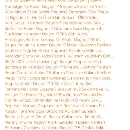
RSV Ne Kadar Sürer? Bebeklerde Tedavi ve İyileşme ...
Hardaliye Ne Kadar Dayanır? Saklama Süresi ve Yönt...
Kurutulmuş Et Ne Kadar Dayanır? Ortamına Göre Daya...
Türkiye'de Evliliklerin Ömrü Ne Kadar? TÜİK Verile...
Kuru Kayısı Ne Kadar Dayanır? Nerede ve Nasıl Sakl...
Şeftali Ne Kadar Dayanır? Ortamına Göre Dayanıklıl...
Dul Kadın Ne Kadar Dayanır? 300 Gün Kuralı
Afrodizyak Parfüm Kokusu Ne Kadar Dayanır? Kalıcıl...
Beyaz Peynir Ne Kadar Dayanır? Doğru Saklama Rehberi
Kantaron Yağı Ne Kadar Dayanır? Bozulma Belirtiler...
Komodin Ömrü Ne Kadar? Doğru Kullanım ve Bakım Reh...
2026-2027 UEFA Uluslar Ligi: Türkiye Grupta Ne Kad...
Sandalyeler Ne Kadar Dayanır? Ömrünü Uzatma Rehberi
Perde Ömrü Ne Kadar? Kullanım Süresi ve Bakım Rehberi
Mega Trafo Karadeniz Powership Osman Khan Ne Kadar...
Krep Ne Kadar Dayanır? 3 Gün Taze Tutma Sırrı
Tarhana Ne Kadar Dayanır? Bozulur mu? Saklama ve K...
Vasiyet Ne Kadar Geçerlidir? Bozulur mu? Hukuki Da...
Halı Muhafaza Yöntemleri ve Halıların Ömrünü Etkil...
Polyester Kumaş Dayanıklı mı? Bakım ve Kullanım Re...
Yorgan Türlerine Göre Ortalama Kullanım Süreleri
Sentetik Kıyafet Ömrü: Bakım, Kullanım ve Sürdürül...
Mont Ömrü Ne Kadar? Kışlık Ceketlerin Bakım Rehberi
Ev Yapımı Coleslaw Ne Kadar Dayanır? 5 Günlük Sakl...