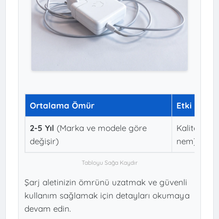
Ortalama Ömür
Etki Eden 
2-5 Yıl
(Marka ve modele göre
Kalite, kull
değişir)
nem)
Şarj aletinizin ömrünü uzatmak ve güvenli
kullanım sağlamak için detayları okumaya
devam edin.