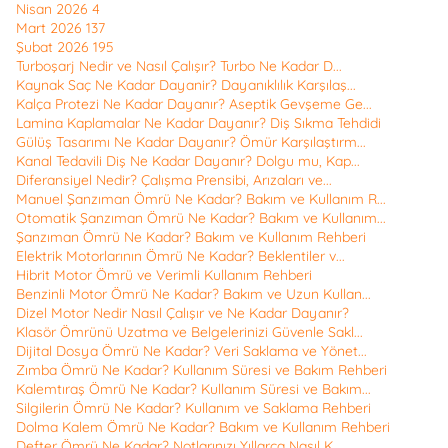
Nisan 2026
4
Mart 2026
137
Şubat 2026
195
Turboşarj Nedir ve Nasıl Çalışır? Turbo Ne Kadar D...
Kaynak Saç Ne Kadar Dayanir? Dayanıklılık Karşılaş...
Kalça Protezi Ne Kadar Dayanır? Aseptik Gevşeme Ge...
Lamina Kaplamalar Ne Kadar Dayanır? Diş Sıkma Tehdidi
Gülüş Tasarımı Ne Kadar Dayanır? Ömür Karşılaştırm...
Kanal Tedavili Diş Ne Kadar Dayanır? Dolgu mu, Kap...
Diferansiyel Nedir? Çalışma Prensibi, Arızaları ve...
Manuel Şanzıman Ömrü Ne Kadar? Bakım ve Kullanım R...
Otomatik Şanzıman Ömrü Ne Kadar? Bakım ve Kullanım...
Şanzıman Ömrü Ne Kadar? Bakım ve Kullanım Rehberi
Elektrik Motorlarının Ömrü Ne Kadar? Beklentiler v...
Hibrit Motor Ömrü ve Verimli Kullanım Rehberi
Benzinli Motor Ömrü Ne Kadar? Bakım ve Uzun Kullan...
Dizel Motor Nedir Nasıl Çalışır ve Ne Kadar Dayanır?
Klasör Ömrünü Uzatma ve Belgelerinizi Güvenle Sakl...
Dijital Dosya Ömrü Ne Kadar? Veri Saklama ve Yönet...
Zımba Ömrü Ne Kadar? Kullanım Süresi ve Bakım Rehberi
Kalemtıraş Ömrü Ne Kadar? Kullanım Süresi ve Bakım...
Silgilerin Ömrü Ne Kadar? Kullanım ve Saklama Rehberi
Dolma Kalem Ömrü Ne Kadar? Bakım ve Kullanım Rehberi
Defter Ömrü Ne Kadar? Notlarınızı Yıllarca Nasıl K...