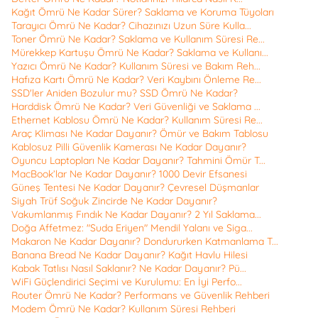
Kağıt Ömrü Ne Kadar Sürer? Saklama ve Koruma Tüyoları
Tarayıcı Ömrü Ne Kadar? Cihazınızı Uzun Süre Kulla...
Toner Ömrü Ne Kadar? Saklama ve Kullanım Süresi Re...
Mürekkep Kartuşu Ömrü Ne Kadar? Saklama ve Kullanı...
Yazıcı Ömrü Ne Kadar? Kullanım Süresi ve Bakım Reh...
Hafıza Kartı Ömrü Ne Kadar? Veri Kaybını Önleme Re...
SSD'ler Aniden Bozulur mu? SSD Ömrü Ne Kadar?
Harddisk Ömrü Ne Kadar? Veri Güvenliği ve Saklama ...
Ethernet Kablosu Ömrü Ne Kadar? Kullanım Süresi Re...
Araç Kliması Ne Kadar Dayanır? Ömür ve Bakım Tablosu
Kablosuz Pilli Güvenlik Kamerası Ne Kadar Dayanır?
Oyuncu Laptopları Ne Kadar Dayanır? Tahmini Ömür T...
MacBook’lar Ne Kadar Dayanır? 1000 Devir Efsanesi
Güneş Tentesi Ne Kadar Dayanır? Çevresel Düşmanlar
Siyah Trüf Soğuk Zincirde Ne Kadar Dayanır?
Vakumlanmış Fındık Ne Kadar Dayanır? 2 Yıl Saklama...
Doğa Affetmez: "Suda Eriyen" Mendil Yalanı ve Siga...
Makaron Ne Kadar Dayanır? Dondururken Katmanlama T...
Banana Bread Ne Kadar Dayanır? Kağıt Havlu Hilesi
Kabak Tatlısı Nasıl Saklanır? Ne Kadar Dayanır? Pü...
WiFi Güçlendirici Seçimi ve Kurulumu: En İyi Perfo...
Router Ömrü Ne Kadar? Performans ve Güvenlik Rehberi
Modem Ömrü Ne Kadar? Kullanım Süresi Rehberi