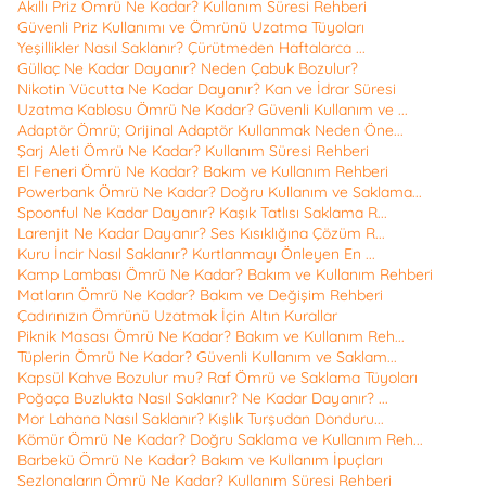
Akıllı Priz Ömrü Ne Kadar? Kullanım Süresi Rehberi
Güvenli Priz Kullanımı ve Ömrünü Uzatma Tüyoları
Yeşillikler Nasıl Saklanır? Çürütmeden Haftalarca ...
Güllaç Ne Kadar Dayanır? Neden Çabuk Bozulur?
Nikotin Vücutta Ne Kadar Dayanır? Kan ve İdrar Süresi
Uzatma Kablosu Ömrü Ne Kadar? Güvenli Kullanım ve ...
Adaptör Ömrü; Orijinal Adaptör Kullanmak Neden Öne...
Şarj Aleti Ömrü Ne Kadar? Kullanım Süresi Rehberi
El Feneri Ömrü Ne Kadar? Bakım ve Kullanım Rehberi
Powerbank Ömrü Ne Kadar? Doğru Kullanım ve Saklama...
Spoonful Ne Kadar Dayanır? Kaşık Tatlısı Saklama R...
Larenjit Ne Kadar Dayanır? Ses Kısıklığına Çözüm R...
Kuru İncir Nasıl Saklanır? Kurtlanmayı Önleyen En ...
Kamp Lambası Ömrü Ne Kadar? Bakım ve Kullanım Rehberi
Matların Ömrü Ne Kadar? Bakım ve Değişim Rehberi
Çadırınızın Ömrünü Uzatmak İçin Altın Kurallar
Piknik Masası Ömrü Ne Kadar? Bakım ve Kullanım Reh...
Tüplerin Ömrü Ne Kadar? Güvenli Kullanım ve Saklam...
Kapsül Kahve Bozulur mu? Raf Ömrü ve Saklama Tüyoları
Poğaça Buzlukta Nasıl Saklanır? Ne Kadar Dayanır? ...
Mor Lahana Nasıl Saklanır? Kışlık Turşudan Donduru...
Kömür Ömrü Ne Kadar? Doğru Saklama ve Kullanım Reh...
Barbekü Ömrü Ne Kadar? Bakım ve Kullanım İpuçları
Şezlongların Ömrü Ne Kadar? Kullanım Süresi Rehberi