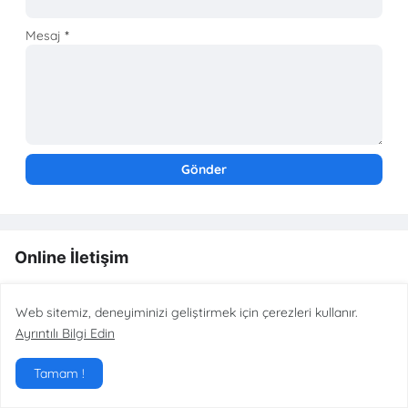
Mesaj
*
Online İletişim
Web sitemiz, deneyiminizi geliştirmek için çerezleri kullanır.
Ayrıntılı Bilgi Edin
Tamam !
Nekadardayanir.com
, evlerdeki gıda ve ürün israfını önlemek