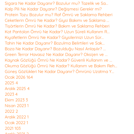
Sigara Ne Kadar Dayanır? Bozulur mu? Tazelik ve Sa...
Kalp Pili Ne Kadar Dayanır? Değişmesi Gerekir mi?
Protein Tozu Bozulur mu? Raf Ömrü ve Saklama Rehberi
Ceketlerin Ömrü Ne Kadar? Giysi Bakımı ve Saklama ...
Tişörtlerin Ömrü Ne Kadar? Bakım ve Saklama Rehberi
Kot Pantolon Ömrü Ne Kadar? Uzun Süreli Kullanım R...
Kıyafetlerin Ömrü Ne Kadar? Giysilerinizi Uzun Sür...
Tahin Ne Kadar Dayanır? Bozulma Belirtileri ve Sak...
Boza Ne Kadar Dayanır? Bozulduğu Nasıl Anlaşılır? ...
Green Terror Havasız Ne Kadar Dayanır? Oksijen ve ...
Kaynak Gözlüğü Ömrü Ne Kadar? Güvenli Kullanım ve ...
Okuma Gözlüğü Ömrü Ne Kadar? Kullanım ve Bakım Reh...
Güneş Gözlükleri Ne Kadar Dayanır? Ömrünü Uzatma Y...
Ocak 2026
164
2025
4
Aralık 2025
4
2023
4
Ekim 2023
3
Nisan 2023
1
2022
2
Aralık 2022
1
Ocak 2022
1
2021
103
Aralık 2021
2