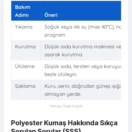
Bakım
Adımı
Öneri
Yıkama
Soğuk veya ılık su (max 40°C), nazik
program.
Kurutma
Düşük ısıda kurutma makinesi veya
asarak kurutma.
Ütüleme
Düşük ısıda, tersten veya koruyucu
bezle ütüleyin.
Saklama
Kuru, serin, doğrudan güneş ışığı
almayan yerde.
Polyester Kumaş Hakkında Sıkça
Sorulan Sorular (SSS)