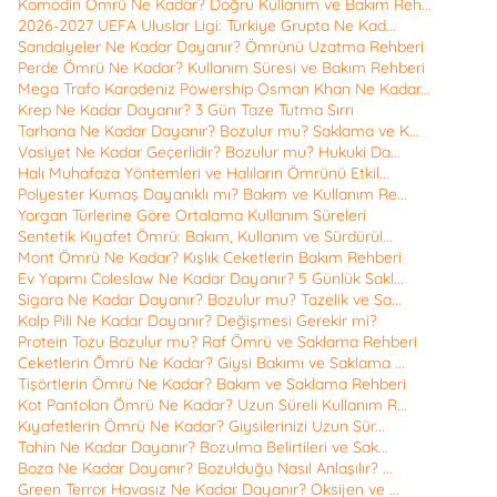
Komodin Ömrü Ne Kadar? Doğru Kullanım ve Bakım Reh...
2026-2027 UEFA Uluslar Ligi: Türkiye Grupta Ne Kad...
Sandalyeler Ne Kadar Dayanır? Ömrünü Uzatma Rehberi
Perde Ömrü Ne Kadar? Kullanım Süresi ve Bakım Rehberi
Mega Trafo Karadeniz Powership Osman Khan Ne Kadar...
Krep Ne Kadar Dayanır? 3 Gün Taze Tutma Sırrı
Tarhana Ne Kadar Dayanır? Bozulur mu? Saklama ve K...
Vasiyet Ne Kadar Geçerlidir? Bozulur mu? Hukuki Da...
Halı Muhafaza Yöntemleri ve Halıların Ömrünü Etkil...
Polyester Kumaş Dayanıklı mı? Bakım ve Kullanım Re...
Yorgan Türlerine Göre Ortalama Kullanım Süreleri
Sentetik Kıyafet Ömrü: Bakım, Kullanım ve Sürdürül...
Mont Ömrü Ne Kadar? Kışlık Ceketlerin Bakım Rehberi
Ev Yapımı Coleslaw Ne Kadar Dayanır? 5 Günlük Sakl...
Sigara Ne Kadar Dayanır? Bozulur mu? Tazelik ve Sa...
Kalp Pili Ne Kadar Dayanır? Değişmesi Gerekir mi?
Protein Tozu Bozulur mu? Raf Ömrü ve Saklama Rehberi
Ceketlerin Ömrü Ne Kadar? Giysi Bakımı ve Saklama ...
Tişörtlerin Ömrü Ne Kadar? Bakım ve Saklama Rehberi
Kot Pantolon Ömrü Ne Kadar? Uzun Süreli Kullanım R...
Kıyafetlerin Ömrü Ne Kadar? Giysilerinizi Uzun Sür...
Tahin Ne Kadar Dayanır? Bozulma Belirtileri ve Sak...
Boza Ne Kadar Dayanır? Bozulduğu Nasıl Anlaşılır? ...
Green Terror Havasız Ne Kadar Dayanır? Oksijen ve ...