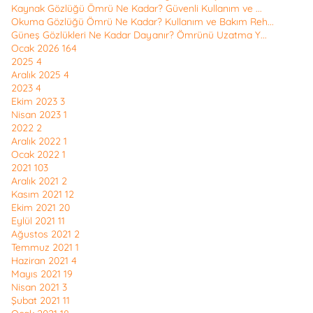
Kaynak Gözlüğü Ömrü Ne Kadar? Güvenli Kullanım ve ...
Okuma Gözlüğü Ömrü Ne Kadar? Kullanım ve Bakım Reh...
Güneş Gözlükleri Ne Kadar Dayanır? Ömrünü Uzatma Y...
Ocak 2026
164
2025
4
Aralık 2025
4
2023
4
Ekim 2023
3
Nisan 2023
1
2022
2
Aralık 2022
1
Ocak 2022
1
2021
103
Aralık 2021
2
Kasım 2021
12
Ekim 2021
20
Eylül 2021
11
Ağustos 2021
2
Temmuz 2021
1
Haziran 2021
4
Mayıs 2021
19
Nisan 2021
3
Şubat 2021
11