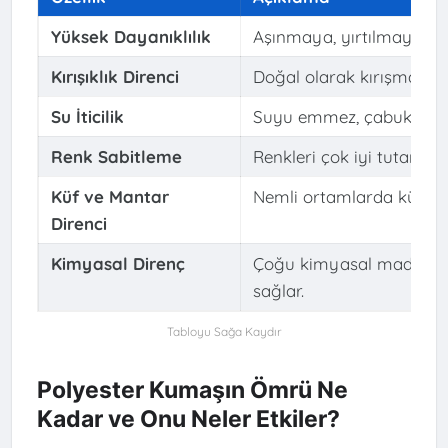
Yüksek Dayanıklılık
Aşınmaya, yırtılmaya ve 
Kırışıklık Direnci
Doğal olarak kırışmaz, üt
Su İticilik
Suyu emmez, çabuk kurur,
Renk Sabitleme
Renkleri çok iyi tutar ve 
Küf ve Mantar
Nemli ortamlarda küf ve
Direnci
Kimyasal Direnç
Çoğu kimyasal maddeye ka
sağlar.
Polyester Kumaşın Ömrü Ne
Kadar ve Onu Neler Etkiler?