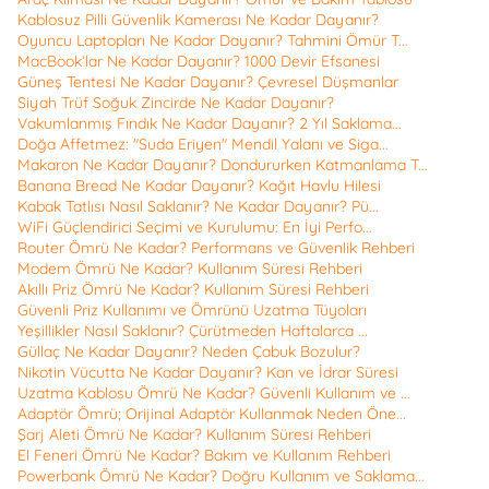
Kablosuz Pilli Güvenlik Kamerası Ne Kadar Dayanır?
Oyuncu Laptopları Ne Kadar Dayanır? Tahmini Ömür T...
MacBook’lar Ne Kadar Dayanır? 1000 Devir Efsanesi
Güneş Tentesi Ne Kadar Dayanır? Çevresel Düşmanlar
Siyah Trüf Soğuk Zincirde Ne Kadar Dayanır?
Vakumlanmış Fındık Ne Kadar Dayanır? 2 Yıl Saklama...
Doğa Affetmez: "Suda Eriyen" Mendil Yalanı ve Siga...
Makaron Ne Kadar Dayanır? Dondururken Katmanlama T...
Banana Bread Ne Kadar Dayanır? Kağıt Havlu Hilesi
Kabak Tatlısı Nasıl Saklanır? Ne Kadar Dayanır? Pü...
WiFi Güçlendirici Seçimi ve Kurulumu: En İyi Perfo...
Router Ömrü Ne Kadar? Performans ve Güvenlik Rehberi
Modem Ömrü Ne Kadar? Kullanım Süresi Rehberi
Akıllı Priz Ömrü Ne Kadar? Kullanım Süresi Rehberi
Güvenli Priz Kullanımı ve Ömrünü Uzatma Tüyoları
Yeşillikler Nasıl Saklanır? Çürütmeden Haftalarca ...
Güllaç Ne Kadar Dayanır? Neden Çabuk Bozulur?
Nikotin Vücutta Ne Kadar Dayanır? Kan ve İdrar Süresi
Uzatma Kablosu Ömrü Ne Kadar? Güvenli Kullanım ve ...
Adaptör Ömrü; Orijinal Adaptör Kullanmak Neden Öne...
Şarj Aleti Ömrü Ne Kadar? Kullanım Süresi Rehberi
El Feneri Ömrü Ne Kadar? Bakım ve Kullanım Rehberi
Powerbank Ömrü Ne Kadar? Doğru Kullanım ve Saklama...