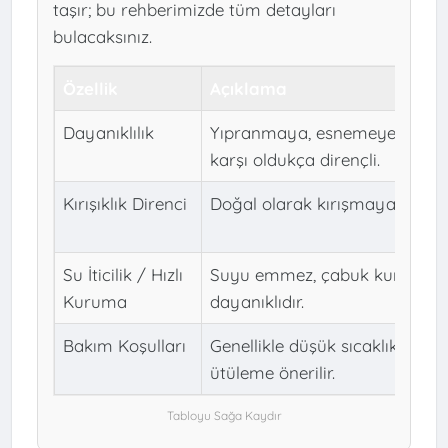
taşır; bu rehberimizde tüm detayları
bulacaksınız.
Özellik
Açıklama
Dayanıklılık
Yıpranmaya, esnemeye ve yır
karşı oldukça dirençli.
Kırışıklık Direnci
Doğal olarak kırışmaya eğilimli
Su İticilik / Hızlı
Suyu emmez, çabuk kurur, kü
Kuruma
dayanıklıdır.
Bakım Koşulları
Genellikle düşük sıcaklıkta yı
ütüleme önerilir.