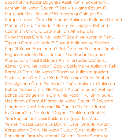
Spoonful Ne Kadar Dayanır? Kaşık Tatlısı Saklama R...
Larenjit Ne Kadar Dayanır? Ses Kısıklığına Çözüm R...
Kuru İncir Nasıl Saklanır? Kurtlanmayı Önleyen En ...
Kamp Lambası Ömrü Ne Kadar? Bakım ve Kullanım Rehberi
Matların Ömrü Ne Kadar? Bakım ve Değişim Rehberi
Çadırınızın Ömrünü Uzatmak İçin Altın Kurallar
Piknik Masası Ömrü Ne Kadar? Bakım ve Kullanım Reh...
Tüplerin Ömrü Ne Kadar? Güvenli Kullanım ve Saklam...
Kapsül Kahve Bozulur mu? Raf Ömrü ve Saklama Tüyoları
Poğaça Buzlukta Nasıl Saklanır? Ne Kadar Dayanır? ...
Mor Lahana Nasıl Saklanır? Kışlık Turşudan Donduru...
Kömür Ömrü Ne Kadar? Doğru Saklama ve Kullanım Reh...
Barbekü Ömrü Ne Kadar? Bakım ve Kullanım İpuçları
Şezlongların Ömrü Ne Kadar? Kullanım Süresi Rehberi
Şemsiyelerin Ömrü Ne Kadar? Doğru Bakım ve Saklama...
Bahçe Masası Ömrü Ne Kadar? Kullanım Süresi Rehberi
Bahçe Sandalyelerinin Ömrü Ne Kadar? Kullanım Süre...
Hazırlanmış Formül Mama Ne Kadar Dayanır? Saklama ...
Maydanoz Nasıl Saklanır? İlk Günkü Gibi Taze Tutma...
Ev Yapımı Şıra Ne Kadar Dayanır? Saklama Rehberi
Yeni Sağılan Süt Nasıl Saklanır? Çiğ Süt İçin Altı...
Yemek Masası Seçimi ve Bakımı: Uzun Ömürlü Kullanı...
Karyolaların Ömrü Ne Kadar? Uzun Süreli Kullanım R...
Ranzaların Ömrü Ne Kadar? Güvenli Ranza Seçimi ve ...