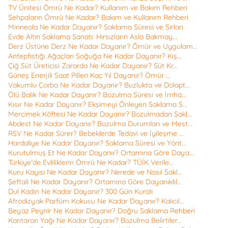
TV Ünitesi Ömrü Ne Kadar? Kullanım ve Bakım Rehberi
Sehpaların Ömrü Ne Kadar? Bakım ve Kullanım Rehberi
Minneola Ne Kadar Dayanır? Saklama Süresi ve Sırları
Evde Altın Saklama Sanatı: Hırsızların Asla Bakmay...
Derz Üstüne Derz Ne Kadar Dayanır? Ömür ve Uygulam...
Antepfıstığı Ağaçları Soğuğa Ne Kadar Dayanır? Kış...
Çiğ Süt Üreticisi Zararda Ne Kadar Dayanır? Süt Kr...
Güneş Enerjili Saat Pilleri Kaç Yıl Dayanır? Ömür ...
Vakumlu Çorba Ne Kadar Dayanır? Buzlukta ve Dolapt...
Ölü Balık Ne Kadar Dayanır? Bozulma Süresi ve İmha...
Kısır Ne Kadar Dayanır? Ekşimeyi Önleyen Saklama S...
Mercimek Köftesi Ne Kadar Dayanır? Bozulmadan Sakl...
Abdest Ne Kadar Dayanır? Bozulma Durumları ve Mest...
RSV Ne Kadar Sürer? Bebeklerde Tedavi ve İyileşme ...
Hardaliye Ne Kadar Dayanır? Saklama Süresi ve Yönt...
Kurutulmuş Et Ne Kadar Dayanır? Ortamına Göre Daya...
Türkiye'de Evliliklerin Ömrü Ne Kadar? TÜİK Verile...
Kuru Kayısı Ne Kadar Dayanır? Nerede ve Nasıl Sakl...
Şeftali Ne Kadar Dayanır? Ortamına Göre Dayanıklıl...
Dul Kadın Ne Kadar Dayanır? 300 Gün Kuralı
Afrodizyak Parfüm Kokusu Ne Kadar Dayanır? Kalıcıl...
Beyaz Peynir Ne Kadar Dayanır? Doğru Saklama Rehberi
Kantaron Yağı Ne Kadar Dayanır? Bozulma Belirtiler...