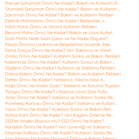
Manuel Şanzıman Ömrü Ne Kadar? Bakım ve Kullanım R...
Otomatik Şanzıman Ömrü Ne Kadar? Bakım ve Kullanım...
Şanzıman Ömrü Ne Kadar? Bakım ve Kullanım Rehberi
Elektrik Motorlarının Ömrü Ne Kadar? Beklentiler v...
Hibrit Motor Ömrü ve Verimli Kullanım Rehberi
Benzinli Motor Ömrü Ne Kadar? Bakım ve Uzun Kullan...
Dizel Motor Nedir Nasıl Çalışır ve Ne Kadar Dayanır?
Klasör Ömrünü Uzatma ve Belgelerinizi Güvenle Sakl...
Dijital Dosya Ömrü Ne Kadar? Veri Saklama ve Yönet...
Zımba Ömrü Ne Kadar? Kullanım Süresi ve Bakım Rehberi
Kalemtıraş Ömrü Ne Kadar? Kullanım Süresi ve Bakım...
Silgilerin Ömrü Ne Kadar? Kullanım ve Saklama Rehberi
Dolma Kalem Ömrü Ne Kadar? Bakım ve Kullanım Rehberi
Defter Ömrü Ne Kadar? Notlarınızı Yıllarca Nasıl K...
Kağıt Ömrü Ne Kadar Sürer? Saklama ve Koruma Tüyoları
Tarayıcı Ömrü Ne Kadar? Cihazınızı Uzun Süre Kulla...
Toner Ömrü Ne Kadar? Saklama ve Kullanım Süresi Re...
Mürekkep Kartuşu Ömrü Ne Kadar? Saklama ve Kullanı...
Yazıcı Ömrü Ne Kadar? Kullanım Süresi ve Bakım Reh...
Hafıza Kartı Ömrü Ne Kadar? Veri Kaybını Önleme Re...
SSD'ler Aniden Bozulur mu? SSD Ömrü Ne Kadar?
Harddisk Ömrü Ne Kadar? Veri Güvenliği ve Saklama ...
Ethernet Kablosu Ömrü Ne Kadar? Kullanım Süresi Re...
Araç Kliması Ne Kadar Dayanır? Ömür ve Bakım Tablosu