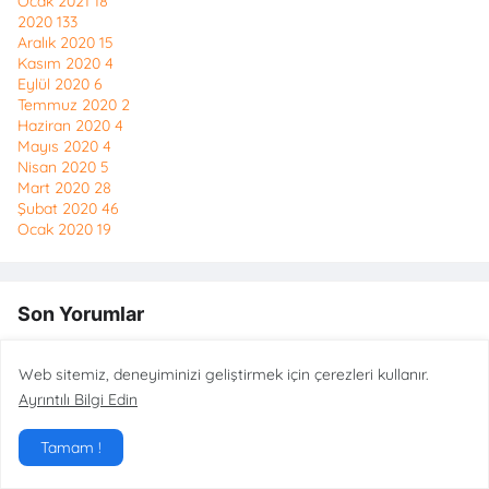
Ocak 2021
18
2020
133
Aralık 2020
15
Kasım 2020
4
Eylül 2020
6
Temmuz 2020
2
Haziran 2020
4
Mayıs 2020
4
Nisan 2020
5
Mart 2020
28
Şubat 2020
46
Ocak 2020
19
Son Yorumlar
Anonymous
Web sitemiz, deneyiminizi geliştirmek için çerezleri kullanır.
Şalot arpacığı nerden bulabilirim
Ayrıntılı Bilgi Edin
Anonymous
Tamam !
Tesekkurler