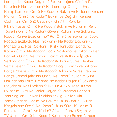
Larenjit Ne Kadar Dayanır? Ses Kısıklığına Çözüm R...
Kuru İncir Nasıl Saklanır? Kurtlanmayı Önleyen En ...
Kamp Lambası Ömrü Ne Kadar? Bakım ve Kullanım Rehberi
Matların Ömrü Ne Kadar? Bakım ve Değişim Rehberi
Çadırınızın Ömrünü Uzatmak İçin Altın Kurallar
Piknik Masası Ömrü Ne Kadar? Bakım ve Kullanım Reh...
Tüplerin Ömrü Ne Kadar? Güvenli Kullanım ve Saklam...
Kapsül Kahve Bozulur mu? Raf Ömrü ve Saklama Tüyoları
Poğaça Buzlukta Nasıl Saklanır? Ne Kadar Dayanır? ...
Mor Lahana Nasıl Saklanır? Kışlık Turşudan Donduru...
Kömür Ömrü Ne Kadar? Doğru Saklama ve Kullanım Reh...
Barbekü Ömrü Ne Kadar? Bakım ve Kullanım İpuçları
Şezlongların Ömrü Ne Kadar? Kullanım Süresi Rehberi
Şemsiyelerin Ömrü Ne Kadar? Doğru Bakım ve Saklama...
Bahçe Masası Ömrü Ne Kadar? Kullanım Süresi Rehberi
Bahçe Sandalyelerinin Ömrü Ne Kadar? Kullanım Süre...
Hazırlanmış Formül Mama Ne Kadar Dayanır? Saklama ...
Maydanoz Nasıl Saklanır? İlk Günkü Gibi Taze Tutma...
Ev Yapımı Şıra Ne Kadar Dayanır? Saklama Rehberi
Yeni Sağılan Süt Nasıl Saklanır? Çiğ Süt İçin Altı...
Yemek Masası Seçimi ve Bakımı: Uzun Ömürlü Kullanı...
Karyolaların Ömrü Ne Kadar? Uzun Süreli Kullanım R...
Ranzaların Ömrü Ne Kadar? Güvenli Ranza Seçimi ve ...
TV Ünitesi Ömrü Ne Kadar? Kullanım ve Bakım Rehberi