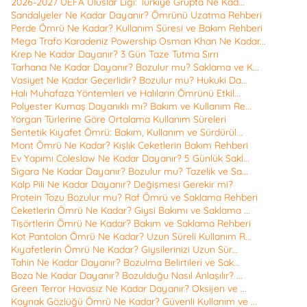
2026-2027 UEFA Uluslar Ligi: Türkiye Grupta Ne Kad...
Sandalyeler Ne Kadar Dayanır? Ömrünü Uzatma Rehberi
Perde Ömrü Ne Kadar? Kullanım Süresi ve Bakım Rehberi
Mega Trafo Karadeniz Powership Osman Khan Ne Kadar...
Krep Ne Kadar Dayanır? 3 Gün Taze Tutma Sırrı
Tarhana Ne Kadar Dayanır? Bozulur mu? Saklama ve K...
Vasiyet Ne Kadar Geçerlidir? Bozulur mu? Hukuki Da...
Halı Muhafaza Yöntemleri ve Halıların Ömrünü Etkil...
Polyester Kumaş Dayanıklı mı? Bakım ve Kullanım Re...
Yorgan Türlerine Göre Ortalama Kullanım Süreleri
Sentetik Kıyafet Ömrü: Bakım, Kullanım ve Sürdürül...
Mont Ömrü Ne Kadar? Kışlık Ceketlerin Bakım Rehberi
Ev Yapımı Coleslaw Ne Kadar Dayanır? 5 Günlük Sakl...
Sigara Ne Kadar Dayanır? Bozulur mu? Tazelik ve Sa...
Kalp Pili Ne Kadar Dayanır? Değişmesi Gerekir mi?
Protein Tozu Bozulur mu? Raf Ömrü ve Saklama Rehberi
Ceketlerin Ömrü Ne Kadar? Giysi Bakımı ve Saklama ...
Tişörtlerin Ömrü Ne Kadar? Bakım ve Saklama Rehberi
Kot Pantolon Ömrü Ne Kadar? Uzun Süreli Kullanım R...
Kıyafetlerin Ömrü Ne Kadar? Giysilerinizi Uzun Sür...
Tahin Ne Kadar Dayanır? Bozulma Belirtileri ve Sak...
Boza Ne Kadar Dayanır? Bozulduğu Nasıl Anlaşılır? ...
Green Terror Havasız Ne Kadar Dayanır? Oksijen ve ...
Kaynak Gözlüğü Ömrü Ne Kadar? Güvenli Kullanım ve ...