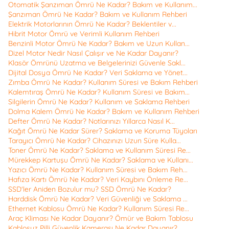
Otomatik Şanzıman Ömrü Ne Kadar? Bakım ve Kullanım...
Şanzıman Ömrü Ne Kadar? Bakım ve Kullanım Rehberi
Elektrik Motorlarının Ömrü Ne Kadar? Beklentiler v...
Hibrit Motor Ömrü ve Verimli Kullanım Rehberi
Benzinli Motor Ömrü Ne Kadar? Bakım ve Uzun Kullan...
Dizel Motor Nedir Nasıl Çalışır ve Ne Kadar Dayanır?
Klasör Ömrünü Uzatma ve Belgelerinizi Güvenle Sakl...
Dijital Dosya Ömrü Ne Kadar? Veri Saklama ve Yönet...
Zımba Ömrü Ne Kadar? Kullanım Süresi ve Bakım Rehberi
Kalemtıraş Ömrü Ne Kadar? Kullanım Süresi ve Bakım...
Silgilerin Ömrü Ne Kadar? Kullanım ve Saklama Rehberi
Dolma Kalem Ömrü Ne Kadar? Bakım ve Kullanım Rehberi
Defter Ömrü Ne Kadar? Notlarınızı Yıllarca Nasıl K...
Kağıt Ömrü Ne Kadar Sürer? Saklama ve Koruma Tüyoları
Tarayıcı Ömrü Ne Kadar? Cihazınızı Uzun Süre Kulla...
Toner Ömrü Ne Kadar? Saklama ve Kullanım Süresi Re...
Mürekkep Kartuşu Ömrü Ne Kadar? Saklama ve Kullanı...
Yazıcı Ömrü Ne Kadar? Kullanım Süresi ve Bakım Reh...
Hafıza Kartı Ömrü Ne Kadar? Veri Kaybını Önleme Re...
SSD'ler Aniden Bozulur mu? SSD Ömrü Ne Kadar?
Harddisk Ömrü Ne Kadar? Veri Güvenliği ve Saklama ...
Ethernet Kablosu Ömrü Ne Kadar? Kullanım Süresi Re...
Araç Kliması Ne Kadar Dayanır? Ömür ve Bakım Tablosu
Kablosuz Pilli Güvenlik Kamerası Ne Kadar Dayanır?