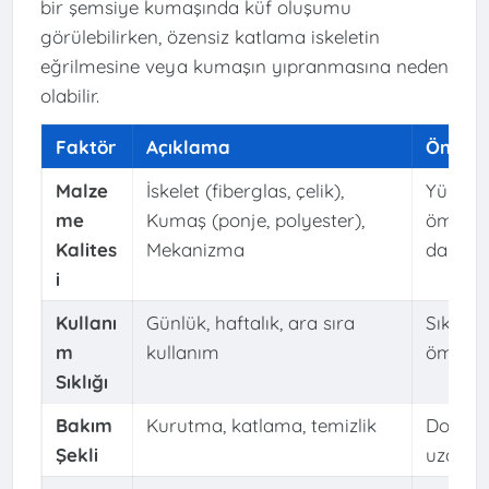
bir şemsiye kumaşında küf oluşumu
görülebilirken, özensiz katlama iskeletin
eğrilmesine veya kumaşın yıpranmasına neden
olabilir.
Faktör
Açıklama
Ömrü E
Malze
İskelet (fiberglas, çelik),
Yüksek 
me
Kumaş (ponje, polyester),
ömrü sa
Kalites
Mekanizma
dayanab
i
Kullanı
Günlük, haftalık, ara sıra
Sık kul
m
kullanım
ömrü uz
Sıklığı
Bakım
Kurutma, katlama, temizlik
Doğru 
Şekli
uzatabil