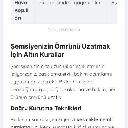
Hava
Rüzgar, şiddetli yağmur, kar
Aşırı ha
Koşull
arı
Şemsiyenizin Ömrünü Uzatmak
İçin Altın Kurallar
Şemsiyenizin size uzun yıllar eşlik etmesini
istiyorsanız, basit ama etkili bakım adımlarını
uygulamanız gerekir. Bizim mutfakta
denediğimiz gibi, doğru saklama ve bakım, her
ürünün ömrünü uzatır.
Doğru Kurutma Teknikleri
Kullanım sonrası şemsiyenizi
kesinlikle nemli
bırakmayın
. Nem, kumaşta küf oluşumuna ve