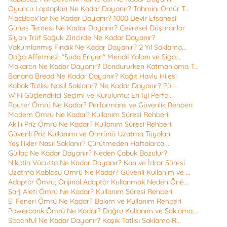
Oyuncu Laptopları Ne Kadar Dayanır? Tahmini Ömür T...
MacBook’lar Ne Kadar Dayanır? 1000 Devir Efsanesi
Güneş Tentesi Ne Kadar Dayanır? Çevresel Düşmanlar
Siyah Trüf Soğuk Zincirde Ne Kadar Dayanır?
Vakumlanmış Fındık Ne Kadar Dayanır? 2 Yıl Saklama...
Doğa Affetmez: "Suda Eriyen" Mendil Yalanı ve Siga...
Makaron Ne Kadar Dayanır? Dondururken Katmanlama T...
Banana Bread Ne Kadar Dayanır? Kağıt Havlu Hilesi
Kabak Tatlısı Nasıl Saklanır? Ne Kadar Dayanır? Pü...
WiFi Güçlendirici Seçimi ve Kurulumu: En İyi Perfo...
Router Ömrü Ne Kadar? Performans ve Güvenlik Rehberi
Modem Ömrü Ne Kadar? Kullanım Süresi Rehberi
Akıllı Priz Ömrü Ne Kadar? Kullanım Süresi Rehberi
Güvenli Priz Kullanımı ve Ömrünü Uzatma Tüyoları
Yeşillikler Nasıl Saklanır? Çürütmeden Haftalarca ...
Güllaç Ne Kadar Dayanır? Neden Çabuk Bozulur?
Nikotin Vücutta Ne Kadar Dayanır? Kan ve İdrar Süresi
Uzatma Kablosu Ömrü Ne Kadar? Güvenli Kullanım ve ...
Adaptör Ömrü; Orijinal Adaptör Kullanmak Neden Öne...
Şarj Aleti Ömrü Ne Kadar? Kullanım Süresi Rehberi
El Feneri Ömrü Ne Kadar? Bakım ve Kullanım Rehberi
Powerbank Ömrü Ne Kadar? Doğru Kullanım ve Saklama...
Spoonful Ne Kadar Dayanır? Kaşık Tatlısı Saklama R...