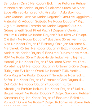
Sehpaların Ömrü Ne Kadar? Bakım ve Kullanım Rehberi
Minneola Ne Kadar Dayanır? Saklama Süresi ve Sırları
Evde Altın Saklama Sanatı: Hırsızların Asla Bakmay...
Derz Üstüne Derz Ne Kadar Dayanır? Ömür ve Uygulam...
Antepfıstığı Ağaçları Soğuğa Ne Kadar Dayanır? Kış...
Çiğ Süt Üreticisi Zararda Ne Kadar Dayanır? Süt Kr...
Güneş Enerjili Saat Pilleri Kaç Yıl Dayanır? Ömür ...
Vakumlu Çorba Ne Kadar Dayanır? Buzlukta ve Dolapt...
Ölü Balık Ne Kadar Dayanır? Bozulma Süresi ve İmha...
Kısır Ne Kadar Dayanır? Ekşimeyi Önleyen Saklama S...
Mercimek Köftesi Ne Kadar Dayanır? Bozulmadan Sakl...
Abdest Ne Kadar Dayanır? Bozulma Durumları ve Mest...
RSV Ne Kadar Sürer? Bebeklerde Tedavi ve İyileşme ...
Hardaliye Ne Kadar Dayanır? Saklama Süresi ve Yönt...
Kurutulmuş Et Ne Kadar Dayanır? Ortamına Göre Daya...
Türkiye'de Evliliklerin Ömrü Ne Kadar? TÜİK Verile...
Kuru Kayısı Ne Kadar Dayanır? Nerede ve Nasıl Sakl...
Şeftali Ne Kadar Dayanır? Ortamına Göre Dayanıklıl...
Dul Kadın Ne Kadar Dayanır? 300 Gün Kuralı
Afrodizyak Parfüm Kokusu Ne Kadar Dayanır? Kalıcıl...
Beyaz Peynir Ne Kadar Dayanır? Doğru Saklama Rehberi
Kantaron Yağı Ne Kadar Dayanır? Bozulma Belirtiler...
Komodin Ömrü Ne Kadar? Doğru Kullanım ve Bakım Reh...