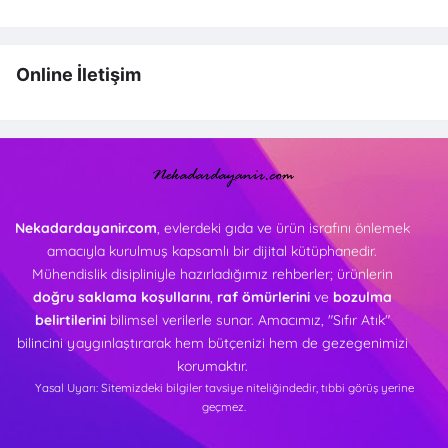
Online İletişim
Nekadardayanir.com
, evlerdeki gıda ve ürün israfını önlemek
amacıyla kurulmuş kapsamlı bir dijital kütüphanedir.
Mühendislik disipliniyle hazırladığımız rehberler; ürünlerin
doğru saklama koşullarını
,
raf ömürlerini
ve
bozulma
belirtilerini
bilimsel verilerle sunar. Amacımız, "Sıfır Atık"
bilincini yaygınlaştırarak hem bütçenizi hem de gezegenimizi
korumaktır.
Yasal Uyarı: Sitemizdeki bilgiler tavsiye niteliğindedir, tıbbi görüş yerine
geçmez.