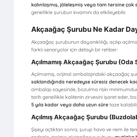
kalınlaşmış, jöleleşmiş veya tam tersine çok 
genellikle şurubun kıvamını da etkileyebilir.
Akçaağaç Şurubu Ne Kadar Day
Akçaağaç şurubunun dayanıklılığı, açılıp açılma
farklı senaryolar için detaylı bir rehber:
Açılmamış Akçaağaç Şurubu (Oda S
Açılmamış, orijinal ambalajındaki akçaağaç şu
saklandığında neredeyse süresiz denecek kad
ambalajı sayesinde, bozulma riski minimumdur. Ço
tarih genellikle kalitenin zirvesini işaret eder
5 yıla kadar veya daha uzun süre
taze kalabilir
Açılmış Akçaağaç Şurubu (Buzdola
Şişeyi açtıktan sonra, şurup hava ve nem ile tem
nedenle, açılmış akçaağaç şurubunu
mutlaka 