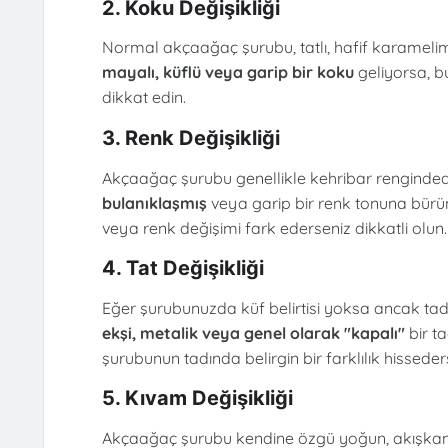
2. Koku Değişikliği
Normal akçaağaç şurubu, tatlı, hafif karameli
mayalı, küflü veya garip bir koku
geliyorsa, b
dikkat edin.
3. Renk Değişikliği
Akçaağaç şurubu genellikle kehribar renginded
bulanıklaşmış
veya garip bir renk tonuna bürünm
veya renk değişimi fark ederseniz dikkatli olun.
4. Tat Değişikliği
Eğer şurubunuzda küf belirtisi yoksa ancak tadı 
ekşi, metalik veya genel olarak "kapalı"
bir t
şurubunun tadında belirgin bir farklılık hissede
5. Kıvam Değişikliği
Akçaağaç şurubu kendine özgü yoğun, akışkan 