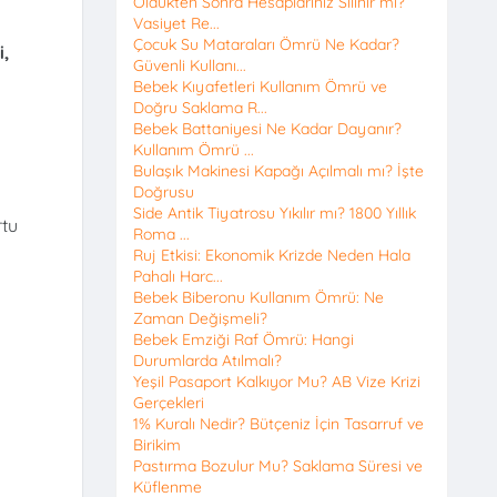
Öldükten Sonra Hesaplarınız Silinir mi?
Vasiyet Re...
Çocuk Su Mataraları Ömrü Ne Kadar?
i,
Güvenli Kullanı...
Bebek Kıyafetleri Kullanım Ömrü ve
Doğru Saklama R...
Bebek Battaniyesi Ne Kadar Dayanır?
Kullanım Ömrü ...
Bulaşık Makinesi Kapağı Açılmalı mı? İşte
Doğrusu
Side Antik Tiyatrosu Yıkılır mı? 1800 Yıllık
rtu
Roma ...
Ruj Etkisi: Ekonomik Krizde Neden Hala
Pahalı Harc...
Bebek Biberonu Kullanım Ömrü: Ne
Zaman Değişmeli?
Bebek Emziği Raf Ömrü: Hangi
Durumlarda Atılmalı?
Yeşil Pasaport Kalkıyor Mu? AB Vize Krizi
Gerçekleri
1% Kuralı Nedir? Bütçeniz İçin Tasarruf ve
Birikim
Pastırma Bozulur Mu? Saklama Süresi ve
Küflenme