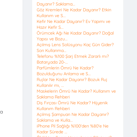
Dayanır? Saklama...
Göz Kremleri Ne Kadar Dayanır? Etkin
Kullanım ve S...
Kefir Ne Kadar Dayanır? Ev Yapımı ve
Hazır Kefir S...
Örümcek Ağı Ne Kadar Dayanır? Doğal
Yapısı ve Bozu...
Açılmış Lens Solüsyonu Kaç Gün Gider?
Son Kullanma...
Telefonu %100 Şarj Etmek Zararlı mı?
Bataryada 20-...
Parfümlerin Ömrü Ne Kadar?
Bozulduğunu Anlama ve S...
Rujlar Ne Kadar Dayanır? Bozuk Ruj
Kullanılır mı, ...
Maskelerin Ömrü Ne Kadar? Kullanım ve
Saklama Rehberi
Diş Fırçası Ömrü Ne Kadar? Hijyenik
Kullanım Rehberi
na
Açılmış Şampuan Ne Kadar Dayanır?
k
Saklama ve Kulla...
iPhone Pil Sağlığı %100'den %80'e Ne
Kadar Sürede ...