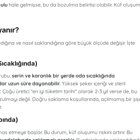
sulu
hale gelmişse, bu da bozulma belirtisi olabilir. Küf oluşu
anır?
dığına ve nasıl saklandığına göre büyük ölçüde değişir. İşte
ıcaklığında)
rubu,
serin ve karanlık bir yerde oda sıcaklığında
ar uzun süre dayanabilir.
Yüksek şeker içeriği ve steril
ğu üretici "en iyi tüketim tarihi" olarak 2-3 yıl verse de, bu
, bozulmayı değil. Doğru saklama koşullarında, açılmamış bir şiş
.
bında)
as etmeye başlar. Bu durum, küf oluşumu riskini artırır. Bu
buzdolabında saklamak gerekir.
Buzdolabında saklandığınd