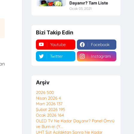
Dayanır? Tam Liste
Ocak 03, 2021
Bizi Takip Edin
Youtube
Facebook
Twitter
Instagram
dan
Arşiv
2026
500
Nisan 2026
4
Mart 2026
137
Şubat 2026
195
Ocak 2026
164
OLED TV Ne Kadar Dayanır? Panel Ömrü
ve Burn-in (Y...
UHT Süt Açıldıktan Sonra Ne Kadar