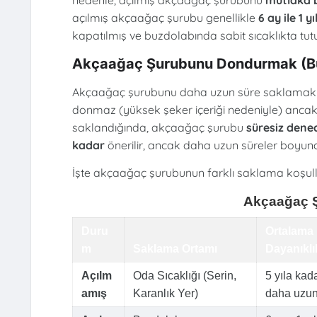
açılmış akçaağaç şurubu genellikle
6 ay ile 1 y
kapatılmış ve buzdolabında sabit sıcaklıkta tutu
Akçaağaç Şurubunu Dondurmak (Bu
Akçaağaç şurubunu daha uzun süre saklamak i
donmaz (yüksek şeker içeriği nedeniyle) ancak 
saklandığında, akçaağaç şurubu
süresiz dene
kadar
önerilir, ancak daha uzun süreler boyunca
İşte akçaağaç şurubunun farklı saklama koşullar
Akçaağaç Ş
Duru
Ortalama
m
Saklama Ortamı
Dayanıklı
Açılm
Oda Sıcaklığı (Serin,
5 yıla kad
amış
Karanlık Yer)
daha uzu