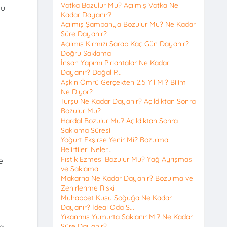
Votka Bozulur Mu? Açılmış Votka Ne
mu
Kadar Dayanır?
Açılmış Şampanya Bozulur Mu? Ne Kadar
Süre Dayanır?
Açılmış Kırmızı Şarap Kaç Gün Dayanır?
Doğru Saklama
İnsan Yapımı Pırlantalar Ne Kadar
Dayanır? Doğal P...
Aşkın Ömrü Gerçekten 2.5 Yıl Mı? Bilim
Ne Diyor?
Turşu Ne Kadar Dayanır? Açıldıktan Sonra
Bozulur Mu?
Hardal Bozulur Mu? Açıldıktan Sonra
Saklama Süresi
Yoğurt Ekşirse Yenir Mi? Bozulma
Belirtileri Neler...
Fıstık Ezmesi Bozulur Mu? Yağ Ayrışması
e
ve Saklama
Makarna Ne Kadar Dayanır? Bozulma ve
Zehirlenme Riski
Muhabbet Kuşu Soğuğa Ne Kadar
Dayanır? İdeal Oda S...
Yıkanmış Yumurta Saklanır Mı? Ne Kadar
a,
Süre Dayanır?