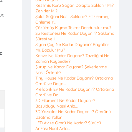
Kesilmiş Kuru Soğan Dolapta Saklanır Mı?
Zehirler Mi?
r.
Şalot Soğanı Nasıl Saklanır? Filizlenmeyi
Önleme Y...
Çözülmüş Kıyma Tekrar Dondurulur mu?
Su Kestanesi Ne Kadar Dayanır? Saklama
Süresi ve İ...
Siyah Çay Ne Kadar Dayanır? Bayatlar
Mı, Bozulur Mu?
la
Kahve Ne Kadar Dayanır? Tazeliğini Ne
Zaman Kaybeder?
Şurup Ne Kadar Dayanır? Şekerlenme
Nasıl Önlenir?
Tiny House Ne Kadar Dayanır? Ortalama
Ömrü ve Daya...
Prefabrik Ev Ne Kadar Dayanır? Ortalama
Ömrü ve Da...
3D Filament Ne Kadar Dayanır?
Bozulduğu Nasıl Anla...
3D Yazıcılar Ne Kadar Dayanır? Ömrünü
Uzatma Yolları
LED Avize Ömrü Ne Kadar? Sürücü
Arızası Nasıl Anla...