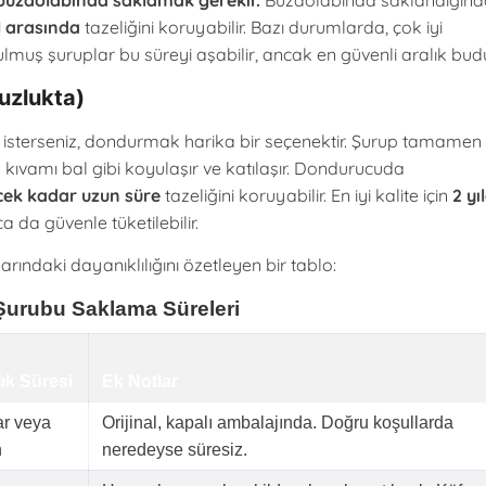
ıl arasında
tazeliğini koruyabilir. Bazı durumlarda, çok iyi
lmuş şuruplar bu süreyi aşabilir, ancak en güvenli aralık budu
zlukta)
sterseniz, dondurmak harika bir seçenektir. Şurup tamamen
kıvamı bal gibi koyulaşır ve katılaşır. Dondurucuda
cek kadar uzun süre
tazeliğini koruyabilir. En iyi kalite için
2 yı
 da güvenle tüketilebilir.
ındaki dayanıklılığını özetleyen bir tablo:
urubu Saklama Süreleri
lık Süresi
Ek Notlar
ar veya
Orijinal, kapalı ambalajında. Doğru koşullarda
n
neredeyse süresiz.