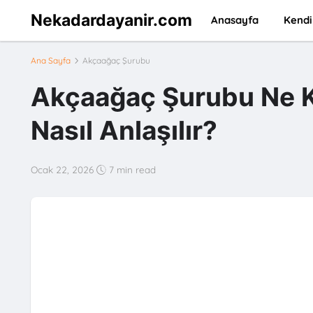
Nekadardayanir.com
Anasayfa
Kendi
Ana Sayfa
Akçaağaç Şurubu
Akçaağaç Şurubu Ne K
Nasıl Anlaşılır?
Ocak 22, 2026
7 min read