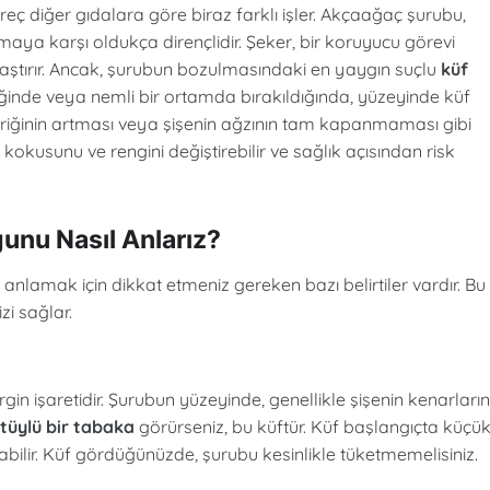
eç diğer gıdalara göre biraz farklı işler. Akçaağaç şurubu,
maya karşı oldukça dirençlidir. Şeker, bir koruyucu görevi
ştırır. Ancak, şurubun bozulmasındaki en yaygın suçlu
küf
tiğinde veya nemli bir ortamda bırakıldığında, yüzeyinde küf
içeriğinin artması veya şişenin ağzının tam kapanmaması gibi
okusunu ve rengini değiştirebilir ve sağlık açısından risk
nu Nasıl Anlarız?
lamak için dikkat etmeniz gereken bazı belirtiler vardır. Bu
zi sağlar.
n işaretidir. Şurubun yüzeyinde, genellikle şişenin kenarları
tüylü bir tabaka
görürseniz, bu küftür. Küf başlangıçta küçü
bilir. Küf gördüğünüzde, şurubu kesinlikle tüketmemelisiniz.