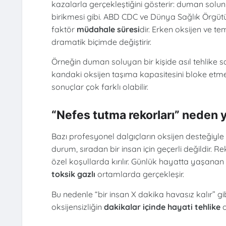
kazalarla gerçekleştiğini gösterir: duman sol
birikmesi gibi. ABD CDC ve Dünya Sağlık Örgütü
faktör
müdahale süresi
dir. Erken oksijen ve t
dramatik biçimde değiştirir.
Örneğin duman soluyan bir kişide asıl tehlike sa
kandaki oksijen taşıma kapasitesini bloke etmes
sonuçlar çok farklı olabilir.
“Nefes tutma rekorları” neden ya
Bazı profesyonel dalgıçların oksijen desteğiyle v
durum, sıradan bir insan için geçerli değildir. R
özel koşullarda kırılır. Günlük hayatta yaşanan
toksik gazlı
ortamlarda gerçekleşir.
Bu nedenle “bir insan X dakika havasız kalır” gib
oksijensizliğin
dakikalar içinde hayati tehlike
o