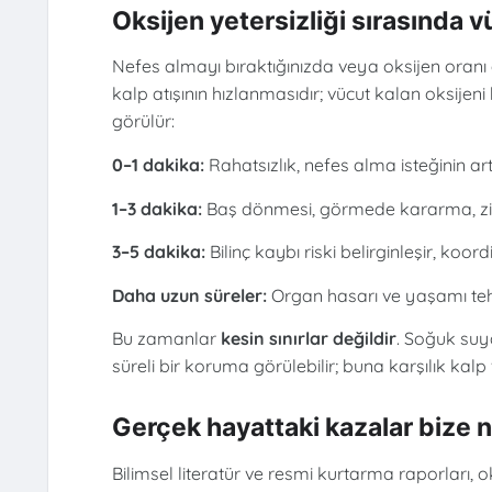
Oksijen yetersizliği sırasında v
Nefes almayı bıraktığınızda veya oksijen oran
kalp atışının hızlanmasıdır; vücut kalan oksije
görülür:
0–1 dakika:
Rahatsızlık, nefes alma isteğinin ar
1–3 dakika:
Baş dönmesi, görmede kararma, zihi
3–5 dakika:
Bilinç kaybı riski belirginleşir, koo
Daha uzun süreler:
Organ hasarı ve yaşamı tehd
Bu zamanlar
kesin sınırlar değildir
. Soğuk suy
süreli bir koruma görülebilir; buna karşılık kal
Gerçek hayattaki kazalar bize 
Bilimsel literatür ve resmi kurtarma raporlar