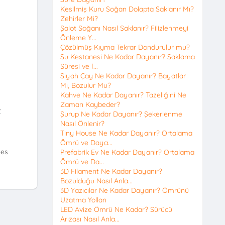
Kesilmiş Kuru Soğan Dolapta Saklanır Mı?
Zehirler Mi?
Şalot Soğanı Nasıl Saklanır? Filizlenmeyi
Önleme Y...
Çözülmüş Kıyma Tekrar Dondurulur mu?
Su Kestanesi Ne Kadar Dayanır? Saklama
Süresi ve İ...
Siyah Çay Ne Kadar Dayanır? Bayatlar
Mı, Bozulur Mu?
Kahve Ne Kadar Dayanır? Tazeliğini Ne
Zaman Kaybeder?
z
Şurup Ne Kadar Dayanır? Şekerlenme
Nasıl Önlenir?
Tiny House Ne Kadar Dayanır? Ortalama
Ömrü ve Daya...
tes
Prefabrik Ev Ne Kadar Dayanır? Ortalama
Ömrü ve Da...
3D Filament Ne Kadar Dayanır?
Bozulduğu Nasıl Anla...
3D Yazıcılar Ne Kadar Dayanır? Ömrünü
Uzatma Yolları
LED Avize Ömrü Ne Kadar? Sürücü
Arızası Nasıl Anla...