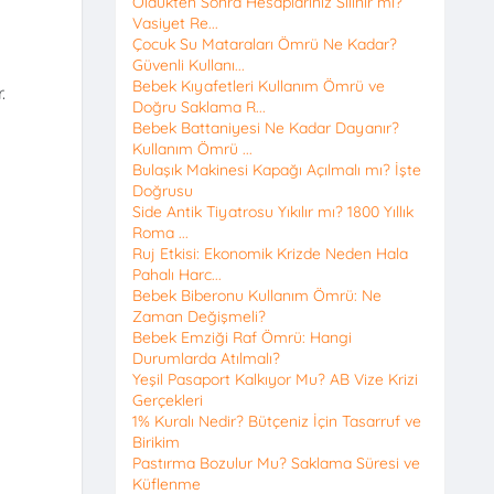
Öldükten Sonra Hesaplarınız Silinir mi?
Vasiyet Re...
Çocuk Su Mataraları Ömrü Ne Kadar?
Güvenli Kullanı...
Bebek Kıyafetleri Kullanım Ömrü ve
.
Doğru Saklama R...
Bebek Battaniyesi Ne Kadar Dayanır?
Kullanım Ömrü ...
Bulaşık Makinesi Kapağı Açılmalı mı? İşte
Doğrusu
Side Antik Tiyatrosu Yıkılır mı? 1800 Yıllık
Roma ...
Ruj Etkisi: Ekonomik Krizde Neden Hala
Pahalı Harc...
Bebek Biberonu Kullanım Ömrü: Ne
Zaman Değişmeli?
Bebek Emziği Raf Ömrü: Hangi
Durumlarda Atılmalı?
Yeşil Pasaport Kalkıyor Mu? AB Vize Krizi
Gerçekleri
1% Kuralı Nedir? Bütçeniz İçin Tasarruf ve
Birikim
Pastırma Bozulur Mu? Saklama Süresi ve
Küflenme