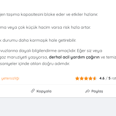
 taşıma kapasitesini bloke eder ve etkiler hızlanır.
nma veya çok küçük hacim varsa risk hızla artar.
k durumu daha karmaşık hale getirebilir.
avuzlarına dayalı bilgilendirme amaçlıdır. Eğer siz veya
a gaz maruziyeti yaşıyorsa,
derhal acil yardım çağırın
ve temi
niyeler içinde atılan doğru adımdır.
 yetersizliği
4.6
/
5
ra
Kopyala
Paylaş