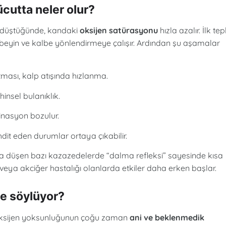
ücutta neler olur?
ı düştüğünde, kandaki
oksijen satürasyonu
hızla azalır. İlk tep
ni beyin ve kalbe yönlendirmeye çalışır. Ardından şu aşamalar
tması, kalp atışında hızlanma.
nsel bulanıklık.
rdinasyon bozulur.
it eden durumlar ortaya çıkabilir.
a düşen bazı kazazedelerde “dalma refleksi” sayesinde kısa
p veya akciğer hastalığı olanlarda etkiler daha erken başlar.
ne söylüyor?
ı, oksijen yoksunluğunun çoğu zaman
ani ve beklenmedik