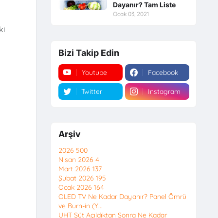
Dayanır? Tam Liste
Ocak 03, 2021
ki
Bizi Takip Edin
Youtube
Facebook
Twitter
Instagram
Arşiv
2026
500
Nisan 2026
4
Mart 2026
137
Şubat 2026
195
Ocak 2026
164
OLED TV Ne Kadar Dayanır? Panel Ömrü
ve Burn-in (Y...
UHT Süt Açıldıktan Sonra Ne Kadar