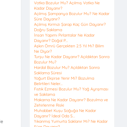
Votka Bozulur Mu? Açılmış Votka Ne
Kadar Dayanır?
Açılmış Şampanya Bozulur Mu? Ne Kadar
Süre Dayanır?
Açılmış Kırmızı Şarap Kaç Gün Dayanır?
Doğru Saklama
İnsan Yapımı Pırlantalar Ne Kadar
Dayanır? Doğal P...
Aşkın Ömrü Gerçekten 2.5 Yıl Mı? Bilim
Ne Diyor?
Turşu Ne Kadar Dayanır? Açıldıktan Sonra
Bozulur Mu?
Hardal Bozulur Mu? Açıldıktan Sonra
Saklama Süresi
Yoğurt Ekşirse Yenir Mi? Bozulma
Belirtileri Neler...
Fıstık Ezmesi Bozulur Mu? Yağ Ayrışması
ve Saklama
Makarna Ne Kadar Dayanır? Bozulma ve
Zehirlenme Riski
Muhabbet Kuşu Soğuğa Ne Kadar
Dayanır? İdeal Oda S...
le
Yıkanmış Yumurta Saklanır Mı? Ne Kadar
Süre Dayanır?