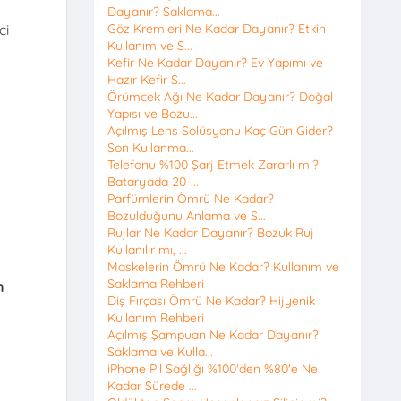
Dayanır? Saklama...
ci
Göz Kremleri Ne Kadar Dayanır? Etkin
Kullanım ve S...
Kefir Ne Kadar Dayanır? Ev Yapımı ve
Hazır Kefir S...
Örümcek Ağı Ne Kadar Dayanır? Doğal
Yapısı ve Bozu...
Açılmış Lens Solüsyonu Kaç Gün Gider?
Son Kullanma...
Telefonu %100 Şarj Etmek Zararlı mı?
Bataryada 20-...
Parfümlerin Ömrü Ne Kadar?
Bozulduğunu Anlama ve S...
Rujlar Ne Kadar Dayanır? Bozuk Ruj
Kullanılır mı, ...
Maskelerin Ömrü Ne Kadar? Kullanım ve
Saklama Rehberi
n
Diş Fırçası Ömrü Ne Kadar? Hijyenik
Kullanım Rehberi
Açılmış Şampuan Ne Kadar Dayanır?
Saklama ve Kulla...
iPhone Pil Sağlığı %100'den %80'e Ne
Kadar Sürede ...