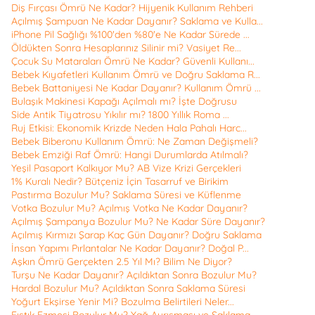
Diş Fırçası Ömrü Ne Kadar? Hijyenik Kullanım Rehberi
Açılmış Şampuan Ne Kadar Dayanır? Saklama ve Kulla...
iPhone Pil Sağlığı %100'den %80'e Ne Kadar Sürede ...
Öldükten Sonra Hesaplarınız Silinir mi? Vasiyet Re...
Çocuk Su Mataraları Ömrü Ne Kadar? Güvenli Kullanı...
Bebek Kıyafetleri Kullanım Ömrü ve Doğru Saklama R...
Bebek Battaniyesi Ne Kadar Dayanır? Kullanım Ömrü ...
Bulaşık Makinesi Kapağı Açılmalı mı? İşte Doğrusu
Side Antik Tiyatrosu Yıkılır mı? 1800 Yıllık Roma ...
Ruj Etkisi: Ekonomik Krizde Neden Hala Pahalı Harc...
Bebek Biberonu Kullanım Ömrü: Ne Zaman Değişmeli?
Bebek Emziği Raf Ömrü: Hangi Durumlarda Atılmalı?
Yeşil Pasaport Kalkıyor Mu? AB Vize Krizi Gerçekleri
1% Kuralı Nedir? Bütçeniz İçin Tasarruf ve Birikim
Pastırma Bozulur Mu? Saklama Süresi ve Küflenme
Votka Bozulur Mu? Açılmış Votka Ne Kadar Dayanır?
Açılmış Şampanya Bozulur Mu? Ne Kadar Süre Dayanır?
Açılmış Kırmızı Şarap Kaç Gün Dayanır? Doğru Saklama
İnsan Yapımı Pırlantalar Ne Kadar Dayanır? Doğal P...
Aşkın Ömrü Gerçekten 2.5 Yıl Mı? Bilim Ne Diyor?
Turşu Ne Kadar Dayanır? Açıldıktan Sonra Bozulur Mu?
Hardal Bozulur Mu? Açıldıktan Sonra Saklama Süresi
Yoğurt Ekşirse Yenir Mi? Bozulma Belirtileri Neler...
Fıstık Ezmesi Bozulur Mu? Yağ Ayrışması ve Saklama