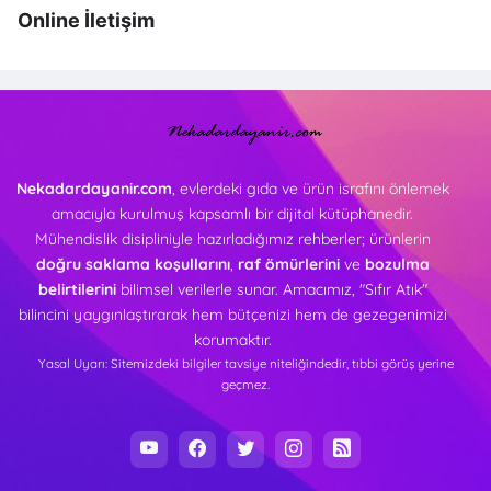
Online İletişim
Nekadardayanir.com
, evlerdeki gıda ve ürün israfını önlemek
amacıyla kurulmuş kapsamlı bir dijital kütüphanedir.
Mühendislik disipliniyle hazırladığımız rehberler; ürünlerin
doğru saklama koşullarını
,
raf ömürlerini
ve
bozulma
belirtilerini
bilimsel verilerle sunar. Amacımız, "Sıfır Atık"
bilincini yaygınlaştırarak hem bütçenizi hem de gezegenimizi
korumaktır.
Yasal Uyarı: Sitemizdeki bilgiler tavsiye niteliğindedir, tıbbi görüş yerine
geçmez.