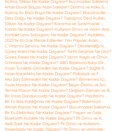
Açılmış Silikon Ne Kadar Dayanır? Kurumadan Saklama
Artan Duvar Boyası Nasıl Saklanır? Donma ve Koku S...
Açılmış Su Bazlı Boya Ne Kadar Dayanır? Bozulma Be...
Derz Dolgu Ne Kadar Dayanır? Taşlaşmış Derz Kullan...
Silikon Ne Kadar Dayanır? Kararma ve Sızdırmazlık ...
Kombi Ne Kadar Dayanır? Kullanım Ömrü ve Verim Ana...
Kontakt Lens Solüsyonu Ne Kadar Dayanır? Açıldıkta...
2025'te En Çok Merak Edilenler: Yılın Popüler Aram...
C Vitamini Serumu Ne Kadar Dayanır? Oksitlendiği N...
Güneş Kremi Ne Kadar Dayanır? Tarihi Geçerse Ne Olur?
Güneş Paneli Ne Kadar Dayanır? Verim Kaybı ve Ömür...
Grönland Ne Kadar Dayanır? ABD Baskısına Karşı Dir...
İnsan Tuvalete Gitmeden Ne Kadar Dayanır? Sağlık R...
İnsan Karanlıkta Ne Kadar Dayanır? Psikolojik ve F...
Akü Şarj Edilmeden Ne Kadar Dayanır? Bitmemesi İçi...
İnsan Havasız Ne Kadar Dayanır? Beyin Ölümü ve Sın...
Termal Macun Ne Kadar Dayanır? Değişim Zamanı ve B...
Bir İnsan Dondurucuda Ne Kadar Dayanır? Hipotermi ...
Bir Ev Boş Kaldığında Ne Kadar Dayanır? Bakımsızlı...
Alman Pastası Ne Kadar Dayanır? Bozulmadan Saklama...
Bir Ev Elektriksiz Ne Kadar Dayanır? Yaşam ve Gıda...
Bluetooth Kulaklık Ne Kadar Dayanır? Pil Ömrü ve K...
Akıllı Saat Ne Kadar Dayanır? Pil Ömrü ve Kullanım...
Powerbank Ne Kadar Dayanır? Pil Ömrü ve Verimlilik...