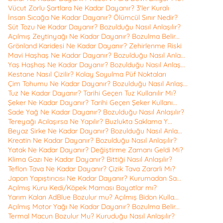
Vücut Zorlu Şartlara Ne Kadar Dayanır? 3'ler Kuralı
İnsan Sıcağa Ne Kadar Dayanır? Ölümcül Sınır Nedir?
Süt Tozu Ne Kadar Dayanır? Bozulduğu Nasıl Anlaşılır?
Açılmış Zeytinyağı Ne Kadar Dayanır? Bozulma Belir...
Grönland Karidesi Ne Kadar Dayanır? Zehirlenme Riski
Mavi Haşhaş Ne Kadar Dayanır? Bozulduğu Nasıl Anla...
Yaş Haşhaş Ne Kadar Dayanır? Bozulduğu Nasıl Anlaş...
Kestane Nasıl Çizilir? Kolay Soyulma Püf Noktaları
Çim Tohumu Ne Kadar Dayanır? Bozulduğu Nasıl Anlaş...
Tuz Ne Kadar Dayanır? Tarihi Geçen Tuz Kullanılır Mı?
Şeker Ne Kadar Dayanır? Tarihi Geçen Şeker Kullanı...
Sade Yağ Ne Kadar Dayanır? Bozulduğu Nasıl Anlaşılır?
Tereyağı Acılaşırsa Ne Yapılır? Buzlukta Saklama Y...
Beyaz Sirke Ne Kadar Dayanır? Bozulduğu Nasıl Anla...
Kreatin Ne Kadar Dayanır? Bozulduğu Nasıl Anlaşılır?
Yatak Ne Kadar Dayanır? Değiştirme Zamanı Geldi Mi?
Klima Gazı Ne Kadar Dayanır? Bittiği Nasıl Anlaşılır?
Teflon Tava Ne Kadar Dayanır? Çizik Tava Zararlı Mı?
Japon Yapıştırıcısı Ne Kadar Dayanır? Kurumadan Sa...
Açılmış Kuru Kedi/Köpek Maması Bayatlar mı?
Yarım Kalan AdBlue Bozulur mu? Açılmış Bidon Kulla...
Açılmış Motor Yağı Ne Kadar Dayanır? Bozulma Belir...
Termal Macun Bozulur Mu? Kuruduğu Nasıl Anlaşılır?