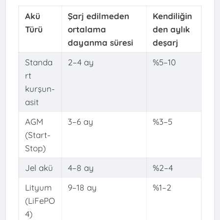
Akü
Şarj edilmeden
Kendiliğin
Türü
ortalama
den aylık
dayanma süresi
deşarj
Standa
2–4 ay
%5–10
rt
kurşun-
asit
AGM
3–6 ay
%3–5
(Start-
Stop)
Jel akü
4–8 ay
%2–4
Lityum
9–18 ay
%1–2
(LiFePO
4)