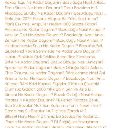
Kakao Tozu Ne Kadar Dayanır? Bozulduğu Nasıl Anlaş...
Elma Sirkesi Ne Kadar Dayanır? Tortu Bozulma Mı?
Akçaağaç Şurubu Ne Kadar Dayanır? Bozulduğu Nasıl ...
Elektrikte 2025 Rekoru: Altyapı Bu Yükü Kaldırır mı?
Planlı Eskitme: Ampuller Neden 1000 Saatte Patlar?
Prosecco Ne Kadar Dayanır? Bozulduğu Nasıl Anlaşılır?
Vanilya Özü Ne Kadar Dayanır? Bozulduğu Nasıl Anla...
Zencefil Ne Kadar Dayanır? Bozulduğu Nasıl Anlaşılır?
Hindistancevizi Suyu Ne Kadar Dayanır? Bozulma Bel...
Biyoetanol Yakıtı Şöminede Ne Kadar Süre Dayanır?
Isıtılan Pilavdaki Gizli Tehlike: Fried Rice Sendromu
Sake Ne Kadar Dayanır? Bozuk Olduğu Nasıl Anlaşılır?
Aperol Ne Kadar Dayanır? Bozuk Olduğu Nasıl Anlaşı...
Chia Tohumu Ne Kadar Dayanır? Böceklenme Nasıl Anl...
Krema Tartar Ne Kadar Dayanır? Bozulduğu Nasıl Anl...
Küresel RAM Krizi Kapıda: Fiyatlar 2 Katına Çıkacak!
Ölümsüz Gıdalar: 3000 Yıllık Balın Sırrı ve Asla B...
Kimchi Ne Kadar Dayanır? Bozuk Olduğu Nasıl Anlaşı...
Patates Ne Kadar Dayanır? Filizlenen Patates Zehir...
Şişe Su Bozulur Mu? Son Kullanma Tarihi Neden Var?
Damıtılmış Su Bozulur Mu? İçilirse Zararlı Mı?
Bilişsel Harp Nedir? Zihniniz Bu Savaşa Ne Kadar D...
iPhone Ne Kadar Dayanır? Pil Sağlığı ve Yavaşlama
Dolar Ne Kadar Dayanır? Rezerv Para Devri Bitiyor Mu?