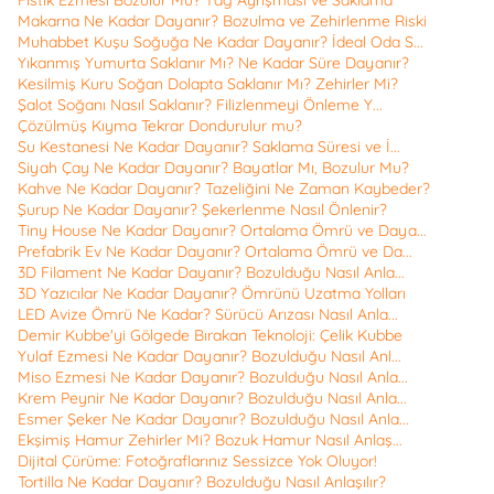
Makarna Ne Kadar Dayanır? Bozulma ve Zehirlenme Riski
Muhabbet Kuşu Soğuğa Ne Kadar Dayanır? İdeal Oda S...
Yıkanmış Yumurta Saklanır Mı? Ne Kadar Süre Dayanır?
Kesilmiş Kuru Soğan Dolapta Saklanır Mı? Zehirler Mi?
Şalot Soğanı Nasıl Saklanır? Filizlenmeyi Önleme Y...
Çözülmüş Kıyma Tekrar Dondurulur mu?
Su Kestanesi Ne Kadar Dayanır? Saklama Süresi ve İ...
Siyah Çay Ne Kadar Dayanır? Bayatlar Mı, Bozulur Mu?
Kahve Ne Kadar Dayanır? Tazeliğini Ne Zaman Kaybeder?
Şurup Ne Kadar Dayanır? Şekerlenme Nasıl Önlenir?
Tiny House Ne Kadar Dayanır? Ortalama Ömrü ve Daya...
Prefabrik Ev Ne Kadar Dayanır? Ortalama Ömrü ve Da...
3D Filament Ne Kadar Dayanır? Bozulduğu Nasıl Anla...
3D Yazıcılar Ne Kadar Dayanır? Ömrünü Uzatma Yolları
LED Avize Ömrü Ne Kadar? Sürücü Arızası Nasıl Anla...
Demir Kubbe'yi Gölgede Bırakan Teknoloji: Çelik Kubbe
Yulaf Ezmesi Ne Kadar Dayanır? Bozulduğu Nasıl Anl...
Miso Ezmesi Ne Kadar Dayanır? Bozulduğu Nasıl Anla...
Krem Peynir Ne Kadar Dayanır? Bozulduğu Nasıl Anla...
Esmer Şeker Ne Kadar Dayanır? Bozulduğu Nasıl Anla...
Ekşimiş Hamur Zehirler Mi? Bozuk Hamur Nasıl Anlaş...
Dijital Çürüme: Fotoğraflarınız Sessizce Yok Oluyor!
Tortilla Ne Kadar Dayanır? Bozulduğu Nasıl Anlaşılır?