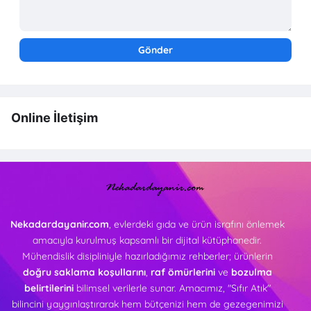
Online İletişim
Nekadardayanir.com
, evlerdeki gıda ve ürün israfını önlemek
amacıyla kurulmuş kapsamlı bir dijital kütüphanedir.
Mühendislik disipliniyle hazırladığımız rehberler; ürünlerin
doğru saklama koşullarını
,
raf ömürlerini
ve
bozulma
belirtilerini
bilimsel verilerle sunar. Amacımız, "Sıfır Atık"
bilincini yaygınlaştırarak hem bütçenizi hem de gezegenimizi