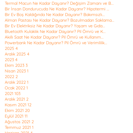
Termal Macun Ne Kadar Dayanır? Değişim Zamanı ve B...
Bir İnsan Dondurucuda Ne Kadar Dayanır? Hipotermi ...
Bir Ev Boş Kaldığında Ne Kadar Dayanır? Bakımsızlı...
Alman Pastası Ne Kadar Dayanır? Bozulmadan Saklama...
Bir Ev Elektriksiz Ne Kadar Dayanır? Yaşam ve Gıda...
Bluetooth Kulaklık Ne Kadar Dayanır? Pil Ömrü ve K...
Akıllı Saat Ne Kadar Dayanır? Pil Ömrü ve Kullanım...
Powerbank Ne Kadar Dayanır? Pil Ömrü ve Verimlilik...
2025
4
Aralık 2025
4
2023
4
Ekim 2023
3
Nisan 2023
1
2022
2
Aralık 2022
1
Ocak 2022
1
2021
103
Aralık 2021
2
Kasım 2021
12
Ekim 2021
20
Eylül 2021
11
Ağustos 2021
2
Temmuz 2021
1