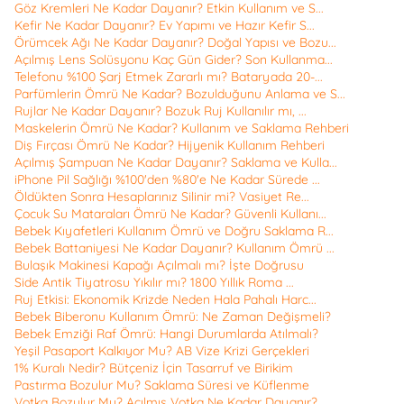
Göz Kremleri Ne Kadar Dayanır? Etkin Kullanım ve S...
Kefir Ne Kadar Dayanır? Ev Yapımı ve Hazır Kefir S...
Örümcek Ağı Ne Kadar Dayanır? Doğal Yapısı ve Bozu...
Açılmış Lens Solüsyonu Kaç Gün Gider? Son Kullanma...
Telefonu %100 Şarj Etmek Zararlı mı? Bataryada 20-...
Parfümlerin Ömrü Ne Kadar? Bozulduğunu Anlama ve S...
Rujlar Ne Kadar Dayanır? Bozuk Ruj Kullanılır mı, ...
Maskelerin Ömrü Ne Kadar? Kullanım ve Saklama Rehberi
Diş Fırçası Ömrü Ne Kadar? Hijyenik Kullanım Rehberi
Açılmış Şampuan Ne Kadar Dayanır? Saklama ve Kulla...
iPhone Pil Sağlığı %100'den %80'e Ne Kadar Sürede ...
Öldükten Sonra Hesaplarınız Silinir mi? Vasiyet Re...
Çocuk Su Mataraları Ömrü Ne Kadar? Güvenli Kullanı...
Bebek Kıyafetleri Kullanım Ömrü ve Doğru Saklama R...
Bebek Battaniyesi Ne Kadar Dayanır? Kullanım Ömrü ...
Bulaşık Makinesi Kapağı Açılmalı mı? İşte Doğrusu
Side Antik Tiyatrosu Yıkılır mı? 1800 Yıllık Roma ...
Ruj Etkisi: Ekonomik Krizde Neden Hala Pahalı Harc...
Bebek Biberonu Kullanım Ömrü: Ne Zaman Değişmeli?
Bebek Emziği Raf Ömrü: Hangi Durumlarda Atılmalı?
Yeşil Pasaport Kalkıyor Mu? AB Vize Krizi Gerçekleri
1% Kuralı Nedir? Bütçeniz İçin Tasarruf ve Birikim
Pastırma Bozulur Mu? Saklama Süresi ve Küflenme
Votka Bozulur Mu? Açılmış Votka Ne Kadar Dayanır?