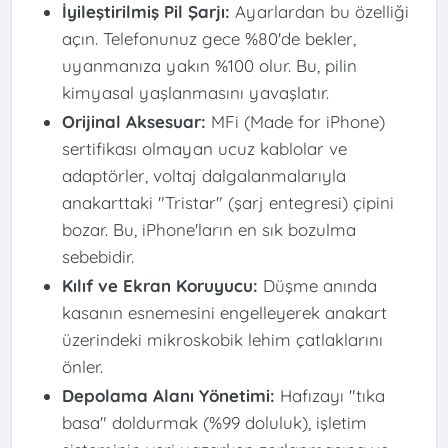
İyileştirilmiş Pil Şarjı:
Ayarlardan bu özelliği
açın. Telefonunuz gece %80'de bekler,
uyanmanıza yakın %100 olur. Bu, pilin
kimyasal yaşlanmasını yavaşlatır.
Orijinal Aksesuar:
MFi (Made for iPhone)
sertifikası olmayan ucuz kablolar ve
adaptörler, voltaj dalgalanmalarıyla
anakarttaki "Tristar" (şarj entegresi) çipini
bozar. Bu, iPhone'ların en sık bozulma
sebebidir.
Kılıf ve Ekran Koruyucu:
Düşme anında
kasanın esnemesini engelleyerek anakart
üzerindeki mikroskobik lehim çatlaklarını
önler.
Depolama Alanı Yönetimi:
Hafızayı "tıka
basa" doldurmak (%99 doluluk), işletim