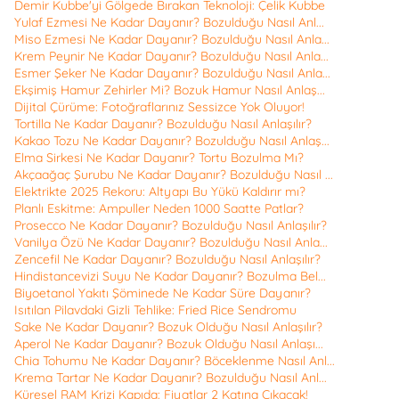
Demir Kubbe'yi Gölgede Bırakan Teknoloji: Çelik Kubbe
Yulaf Ezmesi Ne Kadar Dayanır? Bozulduğu Nasıl Anl...
Miso Ezmesi Ne Kadar Dayanır? Bozulduğu Nasıl Anla...
Krem Peynir Ne Kadar Dayanır? Bozulduğu Nasıl Anla...
Esmer Şeker Ne Kadar Dayanır? Bozulduğu Nasıl Anla...
Ekşimiş Hamur Zehirler Mi? Bozuk Hamur Nasıl Anlaş...
Dijital Çürüme: Fotoğraflarınız Sessizce Yok Oluyor!
Tortilla Ne Kadar Dayanır? Bozulduğu Nasıl Anlaşılır?
Kakao Tozu Ne Kadar Dayanır? Bozulduğu Nasıl Anlaş...
Elma Sirkesi Ne Kadar Dayanır? Tortu Bozulma Mı?
Akçaağaç Şurubu Ne Kadar Dayanır? Bozulduğu Nasıl ...
Elektrikte 2025 Rekoru: Altyapı Bu Yükü Kaldırır mı?
Planlı Eskitme: Ampuller Neden 1000 Saatte Patlar?
Prosecco Ne Kadar Dayanır? Bozulduğu Nasıl Anlaşılır?
Vanilya Özü Ne Kadar Dayanır? Bozulduğu Nasıl Anla...
Zencefil Ne Kadar Dayanır? Bozulduğu Nasıl Anlaşılır?
Hindistancevizi Suyu Ne Kadar Dayanır? Bozulma Bel...
Biyoetanol Yakıtı Şöminede Ne Kadar Süre Dayanır?
Isıtılan Pilavdaki Gizli Tehlike: Fried Rice Sendromu
Sake Ne Kadar Dayanır? Bozuk Olduğu Nasıl Anlaşılır?
Aperol Ne Kadar Dayanır? Bozuk Olduğu Nasıl Anlaşı...
Chia Tohumu Ne Kadar Dayanır? Böceklenme Nasıl Anl...
Krema Tartar Ne Kadar Dayanır? Bozulduğu Nasıl Anl...
Küresel RAM Krizi Kapıda: Fiyatlar 2 Katına Çıkacak!