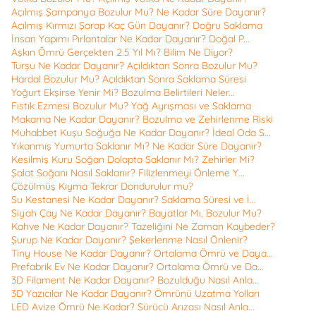
Açılmış Şampanya Bozulur Mu? Ne Kadar Süre Dayanır?
Açılmış Kırmızı Şarap Kaç Gün Dayanır? Doğru Saklama
İnsan Yapımı Pırlantalar Ne Kadar Dayanır? Doğal P...
Aşkın Ömrü Gerçekten 2.5 Yıl Mı? Bilim Ne Diyor?
Turşu Ne Kadar Dayanır? Açıldıktan Sonra Bozulur Mu?
Hardal Bozulur Mu? Açıldıktan Sonra Saklama Süresi
Yoğurt Ekşirse Yenir Mi? Bozulma Belirtileri Neler...
Fıstık Ezmesi Bozulur Mu? Yağ Ayrışması ve Saklama
Makarna Ne Kadar Dayanır? Bozulma ve Zehirlenme Riski
Muhabbet Kuşu Soğuğa Ne Kadar Dayanır? İdeal Oda S...
Yıkanmış Yumurta Saklanır Mı? Ne Kadar Süre Dayanır?
Kesilmiş Kuru Soğan Dolapta Saklanır Mı? Zehirler Mi?
Şalot Soğanı Nasıl Saklanır? Filizlenmeyi Önleme Y...
Çözülmüş Kıyma Tekrar Dondurulur mu?
Su Kestanesi Ne Kadar Dayanır? Saklama Süresi ve İ...
Siyah Çay Ne Kadar Dayanır? Bayatlar Mı, Bozulur Mu?
Kahve Ne Kadar Dayanır? Tazeliğini Ne Zaman Kaybeder?
Şurup Ne Kadar Dayanır? Şekerlenme Nasıl Önlenir?
Tiny House Ne Kadar Dayanır? Ortalama Ömrü ve Daya...
Prefabrik Ev Ne Kadar Dayanır? Ortalama Ömrü ve Da...
3D Filament Ne Kadar Dayanır? Bozulduğu Nasıl Anla...
3D Yazıcılar Ne Kadar Dayanır? Ömrünü Uzatma Yolları
LED Avize Ömrü Ne Kadar? Sürücü Arızası Nasıl Anla...