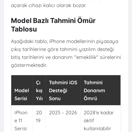
açarak cihazı kalıcı olarak bozar.
Model Bazlı Tahmini Ömür
Tablosu
Aşağıdaki tablo, iPhone modellerinin piyasaya
çıkış tarihlerine göre tahmini yazılım desteği
bitiş tarihlerini ve donanım "emeklilik" sürelerini
göstermektedir.
Çı
Tahmini iOS
Tahmini
Model
kış
Desteği
Donanım
Serisi
Yılı
Sonu
Ömrü
iPhon
20
2025 - 2026
2028'e kadar
e 11
19
aktif
Serisi
kullanılabilir