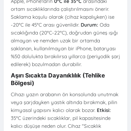
Apple, iPhone'ların
0°C ile 35°C
arasındaki
ortam sıcaklıklarında çalıştırılmasını önerir.
Saklama koşulu olarak (cihaz kapalıyken) ise
-20°C ile 45°C arası güvenlidir.
Durum:
Oda
sıcaklığında (20°C-22°C), doğrudan güneş ışığı
almayan ve nemden uzak bir ortamda
saklanan, kullanılmayan bir iPhone, bataryası
%50 dolulukta bırakılırsa yıllarca (periyodik şarj
edilerek) bozulmadan durabilir.
Aşırı Sıcakta Dayanıklılık (Tehlike
Bölgesi)
Cihazı yazın arabanın ön konsolunda unutmak
veya şarjdayken yastık altında bırakmak, pilin
kimyasal yapısını kalıcı olarak bozar.
Etkisi:
35°C üzerindeki sıcaklıklar, pil kapasitesinde
kalıcı düşüşe neden olur. Cihaz "Sıcaklık