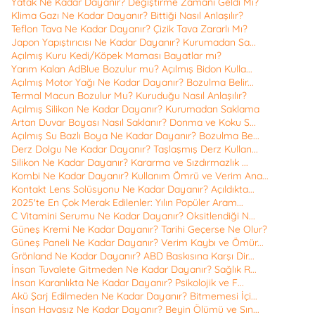
Yatak Ne Kadar Dayanır? Değiştirme Zamanı Geldi Mi?
Klima Gazı Ne Kadar Dayanır? Bittiği Nasıl Anlaşılır?
Teflon Tava Ne Kadar Dayanır? Çizik Tava Zararlı Mı?
Japon Yapıştırıcısı Ne Kadar Dayanır? Kurumadan Sa...
Açılmış Kuru Kedi/Köpek Maması Bayatlar mı?
Yarım Kalan AdBlue Bozulur mu? Açılmış Bidon Kulla...
Açılmış Motor Yağı Ne Kadar Dayanır? Bozulma Belir...
Termal Macun Bozulur Mu? Kuruduğu Nasıl Anlaşılır?
Açılmış Silikon Ne Kadar Dayanır? Kurumadan Saklama
Artan Duvar Boyası Nasıl Saklanır? Donma ve Koku S...
Açılmış Su Bazlı Boya Ne Kadar Dayanır? Bozulma Be...
Derz Dolgu Ne Kadar Dayanır? Taşlaşmış Derz Kullan...
Silikon Ne Kadar Dayanır? Kararma ve Sızdırmazlık ...
Kombi Ne Kadar Dayanır? Kullanım Ömrü ve Verim Ana...
Kontakt Lens Solüsyonu Ne Kadar Dayanır? Açıldıkta...
2025'te En Çok Merak Edilenler: Yılın Popüler Aram...
C Vitamini Serumu Ne Kadar Dayanır? Oksitlendiği N...
Güneş Kremi Ne Kadar Dayanır? Tarihi Geçerse Ne Olur?
Güneş Paneli Ne Kadar Dayanır? Verim Kaybı ve Ömür...
Grönland Ne Kadar Dayanır? ABD Baskısına Karşı Dir...
İnsan Tuvalete Gitmeden Ne Kadar Dayanır? Sağlık R...
İnsan Karanlıkta Ne Kadar Dayanır? Psikolojik ve F...
Akü Şarj Edilmeden Ne Kadar Dayanır? Bitmemesi İçi...
İnsan Havasız Ne Kadar Dayanır? Beyin Ölümü ve Sın...