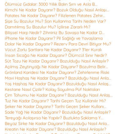
Ölümsüz Gıdalar: 3000 Yıllık Balın Sırrı ve Asla B...
Kimchi Ne Kadar Dayanır? Bozuk Olduğu Nasıl Anlaşı...
Patates Ne Kadar Dayanır? Filizlenen Patates Zehir...
Şişe Su Bozulur Mu? Son Kullanma Tarihi Neden Var?
Damıtılmış Su Bozulur Mu? İçilirse Zararlı Mı?
Bilişsel Harp Nedir? Zihniniz Bu Savaşa Ne Kadar D...
iPhone Ne Kadar Dayanır? Pil Sağlığı ve Yavaşlama
Dolar Ne Kadar Dayanır? Rezerv Para Devri Bitiyor Mu?
Vücut Zorlu Şartlara Ne Kadar Dayanır? 3'ler Kuralı
İnsan Sıcağa Ne Kadar Dayanır? Ölümcül Sınır Nedir?
Süt Tozu Ne Kadar Dayanır? Bozulduğu Nasıl Anlaşılır?
Açılmış Zeytinyağı Ne Kadar Dayanır? Bozulma Belir...
Grönland Karidesi Ne Kadar Dayanır? Zehirlenme Riski
Mavi Haşhaş Ne Kadar Dayanır? Bozulduğu Nasıl Anla...
Yaş Haşhaş Ne Kadar Dayanır? Bozulduğu Nasıl Anlaş...
Kestane Nasıl Çizilir? Kolay Soyulma Püf Noktaları
Çim Tohumu Ne Kadar Dayanır? Bozulduğu Nasıl Anlaş...
Tuz Ne Kadar Dayanır? Tarihi Geçen Tuz Kullanılır Mı?
Şeker Ne Kadar Dayanır? Tarihi Geçen Şeker Kullanı...
Sade Yağ Ne Kadar Dayanır? Bozulduğu Nasıl Anlaşılır?
Tereyağı Acılaşırsa Ne Yapılır? Buzlukta Saklama Y...
Beyaz Sirke Ne Kadar Dayanır? Bozulduğu Nasıl Anla...
Kreatin Ne Kadar Dayanır? Bozulduğu Nasıl Anlaşılır?