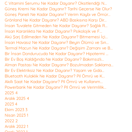
C Vitamini Serumu Ne Kadar Dayanır? Oksitlendiği N...
Güneş Kremi Ne Kadar Dayanır? Tarihi Geçerse Ne Olur?
Güneş Paneli Ne Kadar Dayanır? Verim Kaybı ve Ömür...
Grönland Ne Kadar Dayanır? ABD Baskısına Karşı Dir...
İnsan Tuvalete Gitmeden Ne Kadar Dayanır? Sağlık R...
İnsan Karanlıkta Ne Kadar Dayanır? Psikolojik ve F...
Akü Şarj Edilmeden Ne Kadar Dayanır? Bitmemesi İçi...
İnsan Havasız Ne Kadar Dayanır? Beyin Ölümü ve Sın...
Termal Macun Ne Kadar Dayanır? Değişim Zamanı ve B...
Bir İnsan Dondurucuda Ne Kadar Dayanır? Hipotermi ...
Bir Ev Boş Kaldığında Ne Kadar Dayanır? Bakımsızlı...
Alman Pastası Ne Kadar Dayanır? Bozulmadan Saklama...
Bir Ev Elektriksiz Ne Kadar Dayanır? Yaşam ve Gıda...
Bluetooth Kulaklık Ne Kadar Dayanır? Pil Ömrü ve K...
Akıllı Saat Ne Kadar Dayanır? Pil Ömrü ve Kullanım...
Powerbank Ne Kadar Dayanır? Pil Ömrü ve Verimlilik...
2025
4
Aralık 2025
4
2023
4
Ekim 2023
3
Nisan 2023
1
2022
2
Aralık 2022
1