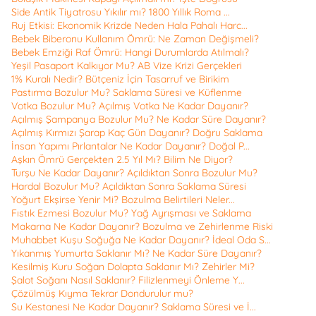
Side Antik Tiyatrosu Yıkılır mı? 1800 Yıllık Roma ...
Ruj Etkisi: Ekonomik Krizde Neden Hala Pahalı Harc...
Bebek Biberonu Kullanım Ömrü: Ne Zaman Değişmeli?
Bebek Emziği Raf Ömrü: Hangi Durumlarda Atılmalı?
Yeşil Pasaport Kalkıyor Mu? AB Vize Krizi Gerçekleri
1% Kuralı Nedir? Bütçeniz İçin Tasarruf ve Birikim
Pastırma Bozulur Mu? Saklama Süresi ve Küflenme
Votka Bozulur Mu? Açılmış Votka Ne Kadar Dayanır?
Açılmış Şampanya Bozulur Mu? Ne Kadar Süre Dayanır?
Açılmış Kırmızı Şarap Kaç Gün Dayanır? Doğru Saklama
İnsan Yapımı Pırlantalar Ne Kadar Dayanır? Doğal P...
Aşkın Ömrü Gerçekten 2.5 Yıl Mı? Bilim Ne Diyor?
Turşu Ne Kadar Dayanır? Açıldıktan Sonra Bozulur Mu?
Hardal Bozulur Mu? Açıldıktan Sonra Saklama Süresi
Yoğurt Ekşirse Yenir Mi? Bozulma Belirtileri Neler...
Fıstık Ezmesi Bozulur Mu? Yağ Ayrışması ve Saklama
Makarna Ne Kadar Dayanır? Bozulma ve Zehirlenme Riski
Muhabbet Kuşu Soğuğa Ne Kadar Dayanır? İdeal Oda S...
Yıkanmış Yumurta Saklanır Mı? Ne Kadar Süre Dayanır?
Kesilmiş Kuru Soğan Dolapta Saklanır Mı? Zehirler Mi?
Şalot Soğanı Nasıl Saklanır? Filizlenmeyi Önleme Y...
Çözülmüş Kıyma Tekrar Dondurulur mu?
Su Kestanesi Ne Kadar Dayanır? Saklama Süresi ve İ...