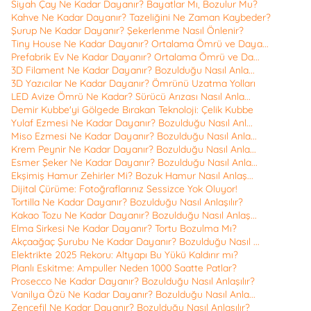
Siyah Çay Ne Kadar Dayanır? Bayatlar Mı, Bozulur Mu?
Kahve Ne Kadar Dayanır? Tazeliğini Ne Zaman Kaybeder?
Şurup Ne Kadar Dayanır? Şekerlenme Nasıl Önlenir?
Tiny House Ne Kadar Dayanır? Ortalama Ömrü ve Daya...
Prefabrik Ev Ne Kadar Dayanır? Ortalama Ömrü ve Da...
3D Filament Ne Kadar Dayanır? Bozulduğu Nasıl Anla...
3D Yazıcılar Ne Kadar Dayanır? Ömrünü Uzatma Yolları
LED Avize Ömrü Ne Kadar? Sürücü Arızası Nasıl Anla...
Demir Kubbe'yi Gölgede Bırakan Teknoloji: Çelik Kubbe
Yulaf Ezmesi Ne Kadar Dayanır? Bozulduğu Nasıl Anl...
Miso Ezmesi Ne Kadar Dayanır? Bozulduğu Nasıl Anla...
Krem Peynir Ne Kadar Dayanır? Bozulduğu Nasıl Anla...
Esmer Şeker Ne Kadar Dayanır? Bozulduğu Nasıl Anla...
Ekşimiş Hamur Zehirler Mi? Bozuk Hamur Nasıl Anlaş...
Dijital Çürüme: Fotoğraflarınız Sessizce Yok Oluyor!
Tortilla Ne Kadar Dayanır? Bozulduğu Nasıl Anlaşılır?
Kakao Tozu Ne Kadar Dayanır? Bozulduğu Nasıl Anlaş...
Elma Sirkesi Ne Kadar Dayanır? Tortu Bozulma Mı?
Akçaağaç Şurubu Ne Kadar Dayanır? Bozulduğu Nasıl ...
Elektrikte 2025 Rekoru: Altyapı Bu Yükü Kaldırır mı?
Planlı Eskitme: Ampuller Neden 1000 Saatte Patlar?
Prosecco Ne Kadar Dayanır? Bozulduğu Nasıl Anlaşılır?
Vanilya Özü Ne Kadar Dayanır? Bozulduğu Nasıl Anla...
Zencefil Ne Kadar Dayanır? Bozulduğu Nasıl Anlaşılır?