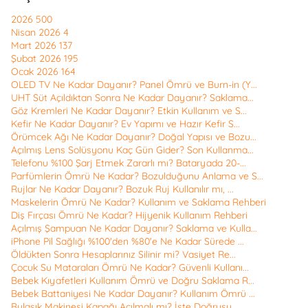
2026
500
Nisan 2026
4
Mart 2026
137
Şubat 2026
195
Ocak 2026
164
OLED TV Ne Kadar Dayanır? Panel Ömrü ve Burn-in (Y...
UHT Süt Açıldıktan Sonra Ne Kadar Dayanır? Saklama...
Göz Kremleri Ne Kadar Dayanır? Etkin Kullanım ve S...
Kefir Ne Kadar Dayanır? Ev Yapımı ve Hazır Kefir S...
Örümcek Ağı Ne Kadar Dayanır? Doğal Yapısı ve Bozu...
Açılmış Lens Solüsyonu Kaç Gün Gider? Son Kullanma...
Telefonu %100 Şarj Etmek Zararlı mı? Bataryada 20-...
Parfümlerin Ömrü Ne Kadar? Bozulduğunu Anlama ve S...
Rujlar Ne Kadar Dayanır? Bozuk Ruj Kullanılır mı, ...
Maskelerin Ömrü Ne Kadar? Kullanım ve Saklama Rehberi
Diş Fırçası Ömrü Ne Kadar? Hijyenik Kullanım Rehberi
Açılmış Şampuan Ne Kadar Dayanır? Saklama ve Kulla...
iPhone Pil Sağlığı %100'den %80'e Ne Kadar Sürede ...
Öldükten Sonra Hesaplarınız Silinir mi? Vasiyet Re...
Çocuk Su Mataraları Ömrü Ne Kadar? Güvenli Kullanı...
Bebek Kıyafetleri Kullanım Ömrü ve Doğru Saklama R...
Bebek Battaniyesi Ne Kadar Dayanır? Kullanım Ömrü ...
Bulaşık Makinesi Kapağı Açılmalı mı? İşte Doğrusu