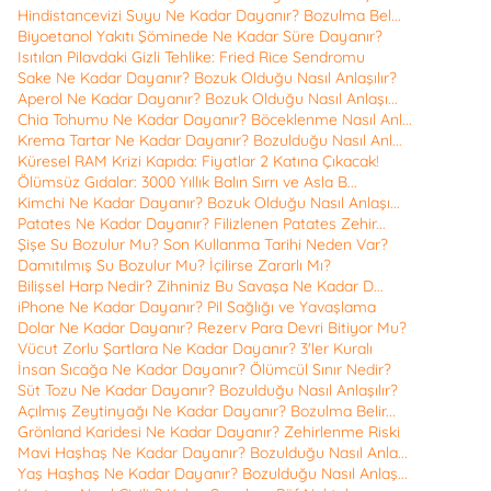
Hindistancevizi Suyu Ne Kadar Dayanır? Bozulma Bel...
Biyoetanol Yakıtı Şöminede Ne Kadar Süre Dayanır?
Isıtılan Pilavdaki Gizli Tehlike: Fried Rice Sendromu
Sake Ne Kadar Dayanır? Bozuk Olduğu Nasıl Anlaşılır?
Aperol Ne Kadar Dayanır? Bozuk Olduğu Nasıl Anlaşı...
Chia Tohumu Ne Kadar Dayanır? Böceklenme Nasıl Anl...
Krema Tartar Ne Kadar Dayanır? Bozulduğu Nasıl Anl...
Küresel RAM Krizi Kapıda: Fiyatlar 2 Katına Çıkacak!
Ölümsüz Gıdalar: 3000 Yıllık Balın Sırrı ve Asla B...
Kimchi Ne Kadar Dayanır? Bozuk Olduğu Nasıl Anlaşı...
Patates Ne Kadar Dayanır? Filizlenen Patates Zehir...
Şişe Su Bozulur Mu? Son Kullanma Tarihi Neden Var?
Damıtılmış Su Bozulur Mu? İçilirse Zararlı Mı?
Bilişsel Harp Nedir? Zihniniz Bu Savaşa Ne Kadar D...
iPhone Ne Kadar Dayanır? Pil Sağlığı ve Yavaşlama
Dolar Ne Kadar Dayanır? Rezerv Para Devri Bitiyor Mu?
Vücut Zorlu Şartlara Ne Kadar Dayanır? 3'ler Kuralı
İnsan Sıcağa Ne Kadar Dayanır? Ölümcül Sınır Nedir?
Süt Tozu Ne Kadar Dayanır? Bozulduğu Nasıl Anlaşılır?
Açılmış Zeytinyağı Ne Kadar Dayanır? Bozulma Belir...
Grönland Karidesi Ne Kadar Dayanır? Zehirlenme Riski
Mavi Haşhaş Ne Kadar Dayanır? Bozulduğu Nasıl Anla...
Yaş Haşhaş Ne Kadar Dayanır? Bozulduğu Nasıl Anlaş...