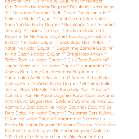
Kestane Nasıl Çizilir? Kolay Soyulma Püf Noktaları
Çim Tohumu Ne Kadar Dayanır? Bozulduğu Nasıl Anlaş...
Tuz Ne Kadar Dayanır? Tarihi Geçen Tuz Kullanılır Mı?
Şeker Ne Kadar Dayanır? Tarihi Geçen Şeker Kullanı...
Sade Yağ Ne Kadar Dayanır? Bozulduğu Nasıl Anlaşılır?
Tereyağı Acılaşırsa Ne Yapılır? Buzlukta Saklama Y...
Beyaz Sirke Ne Kadar Dayanır? Bozulduğu Nasıl Anla...
Kreatin Ne Kadar Dayanır? Bozulduğu Nasıl Anlaşılır?
Yatak Ne Kadar Dayanır? Değiştirme Zamanı Geldi Mi?
Klima Gazı Ne Kadar Dayanır? Bittiği Nasıl Anlaşılır?
Teflon Tava Ne Kadar Dayanır? Çizik Tava Zararlı Mı?
Japon Yapıştırıcısı Ne Kadar Dayanır? Kurumadan Sa...
Açılmış Kuru Kedi/Köpek Maması Bayatlar mı?
Yarım Kalan AdBlue Bozulur mu? Açılmış Bidon Kulla...
Açılmış Motor Yağı Ne Kadar Dayanır? Bozulma Belir...
Termal Macun Bozulur Mu? Kuruduğu Nasıl Anlaşılır?
Açılmış Silikon Ne Kadar Dayanır? Kurumadan Saklama
Artan Duvar Boyası Nasıl Saklanır? Donma ve Koku S...
Açılmış Su Bazlı Boya Ne Kadar Dayanır? Bozulma Be...
Derz Dolgu Ne Kadar Dayanır? Taşlaşmış Derz Kullan...
Silikon Ne Kadar Dayanır? Kararma ve Sızdırmazlık ...
Kombi Ne Kadar Dayanır? Kullanım Ömrü ve Verim Ana...
Kontakt Lens Solüsyonu Ne Kadar Dayanır? Açıldıkta...
2025'te En Çok Merak Edilenler: Yılın Popüler Aram...