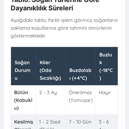
Dayanıklılık Süreleri
Aşağıdaki tablo, farklı işlem görmüş soğanların
saklama koşullarına göre tahmini ömürlerini
göstermektedir.
Buzlu
Soğan
Kiler
k
Durum
(Oda
Buzdolab
(-18°C
u
Sıcaklığı)
ı (+4°C)
)
Bütün
2 - 3 Ay
Önerilmez
Hayır
(Kabukl
(Yumuşar)
u)
Kesilmiş
1 - 2 Saat
7 - 10 Gün
3 - 6