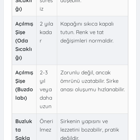
Sıcaklı
süres
düşebilir.
ğı)
iz
Açılmış
2 yıla
Kapağını sıkıca kapalı
Şişe
kada
tutun. Renk ve tat
(Oda
r
değişimleri normaldir.
Sıcaklı
ğı)
Açılmış
2-3
Zorunlu değil, ancak
Şişe
yıl
ömrünü uzatabilir. Sirke
(Buzdo
veya
anası oluşumu hızlanabilir.
labı)
daha
uzun
Buzluk
Öneri
Sirkenin yapısını ve
ta
lmez
lezzetini bozabilir, pratik
Sakla
değildir.