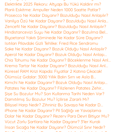
Elektrikte 2025 Rekoru: Altyapı Bu Yükü Kaldırır mı?
Planlı Eskitme: Ampuller Neden 1000 Saatte Patlar?
Prosecco Ne Kadar Dayanır? Bozulduğu Nasıl Anlaşılır?
Vanilya Özü Ne Kadar Dayanır? Bozulduğu Nasıl Anla...
Zencefil Ne Kadar Dayanır? Bozulduğu Nasıl Anlaşılır?
Hindistancevizi Suyu Ne Kadar Dayanır? Bozulma Bel...
Biyoetanol Yakıtı Şöminede Ne Kadar Süre Dayanır?
Isıtılan Pilavdaki Gizli Tehlike: Fried Rice Sendromu
Sake Ne Kadar Dayanır? Bozuk Olduğu Nasıl Anlaşılır?
Aperol Ne Kadar Dayanır? Bozuk Olduğu Nasıl Anlaşı...
Chia Tohumu Ne Kadar Dayanır? Böceklenme Nasıl Anl...
Krema Tartar Ne Kadar Dayanır? Bozulduğu Nasıl Anl...
Küresel RAM Krizi Kapıda: Fiyatlar 2 Katına Çıkacak!
Ölümsüz Gıdalar: 3000 Yıllık Balın Sırrı ve Asla B...
Kimchi Ne Kadar Dayanır? Bozuk Olduğu Nasıl Anlaşı...
Patates Ne Kadar Dayanır? Filizlenen Patates Zehir...
Şişe Su Bozulur Mu? Son Kullanma Tarihi Neden Var?
Damıtılmış Su Bozulur Mu? İçilirse Zararlı Mı?
Bilişsel Harp Nedir? Zihniniz Bu Savaşa Ne Kadar D...
iPhone Ne Kadar Dayanır? Pil Sağlığı ve Yavaşlama
Dolar Ne Kadar Dayanır? Rezerv Para Devri Bitiyor Mu?
Vücut Zorlu Şartlara Ne Kadar Dayanır? 3'ler Kuralı
İnsan Sıcağa Ne Kadar Dayanır? Ölümcül Sınır Nedir?