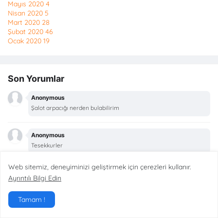
Mayıs 2020
4
Nisan 2020
5
Mart 2020
28
Şubat 2020
46
Ocak 2020
19
Son Yorumlar
Anonymous
Şalot arpacığı nerden bulabilirim
Anonymous
Tesekkurler
Web sitemiz, deneyiminizi geliştirmek için çerezleri kullanır.
Anonymous
Ayrıntılı Bilgi Edin
Çok güzel açıklama olmuş eline sağlık kardeş,boş l...
Tamam !