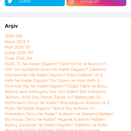
Twitter
Instagram
Arşiv
2026
500
Nisan 2026
4
Mart 2026
137
Şubat 2026
195
Ocak 2026
164
OLED TV Ne Kadar Dayanır? Panel Ömrü ve Burn-in (Y...
UHT Süt Açıldıktan Sonra Ne Kadar Dayanır? Saklama...
Göz Kremleri Ne Kadar Dayanır? Etkin Kullanım ve S...
Kefir Ne Kadar Dayanır? Ev Yapımı ve Hazır Kefir S...
Örümcek Ağı Ne Kadar Dayanır? Doğal Yapısı ve Bozu...
Açılmış Lens Solüsyonu Kaç Gün Gider? Son Kullanma...
Telefonu %100 Şarj Etmek Zararlı mı? Bataryada 20-...
Parfümlerin Ömrü Ne Kadar? Bozulduğunu Anlama ve S...
Rujlar Ne Kadar Dayanır? Bozuk Ruj Kullanılır mı, ...
Maskelerin Ömrü Ne Kadar? Kullanım ve Saklama Rehberi
Diş Fırçası Ömrü Ne Kadar? Hijyenik Kullanım Rehberi
Açılmış Şampuan Ne Kadar Dayanır? Saklama ve Kulla...
iPhone Pil Sağlığı %100'den %80'e Ne Kadar Sürede ...