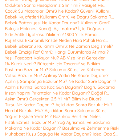
Öldükten Sonra Hesaplarınız Silinir mi? Vasiyet Re...
Çocuk Su Mataraları Ömrü Ne Kadar? Güvenli Kullanı...
Bebek Kıyafetleri Kullanım Ömrü ve Doğru Saklama R...
Bebek Battaniyesi Ne Kadar Dayanır? Kullanım Ömrü ...
Bulaşık Makinesi Kapağı Açılmalı mı? İşte Doğrusu
Side Antik Tiyatrosu Yıkılır mı? 1800 Yıllık Roma ...
Ruj Etkisi: Ekonomik Krizde Neden Hala Pahalı Harc...
Bebek Biberonu Kullanım Ömrü: Ne Zaman Değişmeli?
Bebek Emziği Raf Ömrü: Hangi Durumlarda Atılmalı?
Yeşil Pasaport Kalkıyor Mu? AB Vize Krizi Gerçekleri
1% Kuralı Nedir? Bütçeniz İçin Tasarruf ve Birikim
Pastırma Bozulur Mu? Saklama Süresi ve Küflenme
Votka Bozulur Mu? Açılmış Votka Ne Kadar Dayanır?
Açılmış Şampanya Bozulur Mu? Ne Kadar Süre Dayanır?
Açılmış Kırmızı Şarap Kaç Gün Dayanır? Doğru Saklama
İnsan Yapımı Pırlantalar Ne Kadar Dayanır? Doğal P...
Aşkın Ömrü Gerçekten 2.5 Yıl Mı? Bilim Ne Diyor?
Turşu Ne Kadar Dayanır? Açıldıktan Sonra Bozulur Mu?
Hardal Bozulur Mu? Açıldıktan Sonra Saklama Süresi
Yoğurt Ekşirse Yenir Mi? Bozulma Belirtileri Neler...
Fıstık Ezmesi Bozulur Mu? Yağ Ayrışması ve Saklama
Makarna Ne Kadar Dayanır? Bozulma ve Zehirlenme Riski
Muhabbet Kuşu Soğuğa Ne Kadar Dayanır? İdeal Oda S...