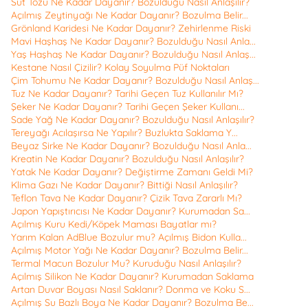
Süt Tozu Ne Kadar Dayanır? Bozulduğu Nasıl Anlaşılır?
Açılmış Zeytinyağı Ne Kadar Dayanır? Bozulma Belir...
Grönland Karidesi Ne Kadar Dayanır? Zehirlenme Riski
Mavi Haşhaş Ne Kadar Dayanır? Bozulduğu Nasıl Anla...
Yaş Haşhaş Ne Kadar Dayanır? Bozulduğu Nasıl Anlaş...
Kestane Nasıl Çizilir? Kolay Soyulma Püf Noktaları
Çim Tohumu Ne Kadar Dayanır? Bozulduğu Nasıl Anlaş...
Tuz Ne Kadar Dayanır? Tarihi Geçen Tuz Kullanılır Mı?
Şeker Ne Kadar Dayanır? Tarihi Geçen Şeker Kullanı...
Sade Yağ Ne Kadar Dayanır? Bozulduğu Nasıl Anlaşılır?
Tereyağı Acılaşırsa Ne Yapılır? Buzlukta Saklama Y...
Beyaz Sirke Ne Kadar Dayanır? Bozulduğu Nasıl Anla...
Kreatin Ne Kadar Dayanır? Bozulduğu Nasıl Anlaşılır?
Yatak Ne Kadar Dayanır? Değiştirme Zamanı Geldi Mi?
Klima Gazı Ne Kadar Dayanır? Bittiği Nasıl Anlaşılır?
Teflon Tava Ne Kadar Dayanır? Çizik Tava Zararlı Mı?
Japon Yapıştırıcısı Ne Kadar Dayanır? Kurumadan Sa...
Açılmış Kuru Kedi/Köpek Maması Bayatlar mı?
Yarım Kalan AdBlue Bozulur mu? Açılmış Bidon Kulla...
Açılmış Motor Yağı Ne Kadar Dayanır? Bozulma Belir...
Termal Macun Bozulur Mu? Kuruduğu Nasıl Anlaşılır?
Açılmış Silikon Ne Kadar Dayanır? Kurumadan Saklama
Artan Duvar Boyası Nasıl Saklanır? Donma ve Koku S...
Açılmış Su Bazlı Boya Ne Kadar Dayanır? Bozulma Be...