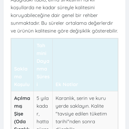
koşullarda ne kadar süreyle kalitesini
koruyabileceğine dair genel bir rehber
sunmaktadır. Bu süreler ortalama değerlerdir
ve ürünün kalitesine göre değişiklik gösterebilir.
Tah
mini
Daya
Sakla
nma
ma
Süres
Koşulu
i
Ek Notlar
Açılma
5 yıla
Karanlık, serin ve kuru
mış
kada
yerde saklayın. Kalite
Şişe
r,
"tavsiye edilen tüketim
(Oda
hatta
tarihi"nden sonra