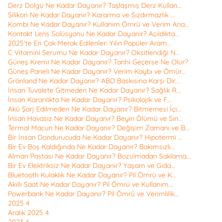
Derz Dolgu Ne Kadar Dayanır? Taşlaşmış Derz Kullan...
Silikon Ne Kadar Dayanır? Kararma ve Sızdırmazlık ...
Kombi Ne Kadar Dayanır? Kullanım Ömrü ve Verim Ana...
Kontakt Lens Solüsyonu Ne Kadar Dayanır? Açıldıkta...
2025'te En Çok Merak Edilenler: Yılın Popüler Aram...
C Vitamini Serumu Ne Kadar Dayanır? Oksitlendiği N...
Güneş Kremi Ne Kadar Dayanır? Tarihi Geçerse Ne Olur?
Güneş Paneli Ne Kadar Dayanır? Verim Kaybı ve Ömür...
Grönland Ne Kadar Dayanır? ABD Baskısına Karşı Dir...
İnsan Tuvalete Gitmeden Ne Kadar Dayanır? Sağlık R...
İnsan Karanlıkta Ne Kadar Dayanır? Psikolojik ve F...
Akü Şarj Edilmeden Ne Kadar Dayanır? Bitmemesi İçi...
İnsan Havasız Ne Kadar Dayanır? Beyin Ölümü ve Sın...
Termal Macun Ne Kadar Dayanır? Değişim Zamanı ve B...
Bir İnsan Dondurucuda Ne Kadar Dayanır? Hipotermi ...
Bir Ev Boş Kaldığında Ne Kadar Dayanır? Bakımsızlı...
Alman Pastası Ne Kadar Dayanır? Bozulmadan Saklama...
Bir Ev Elektriksiz Ne Kadar Dayanır? Yaşam ve Gıda...
Bluetooth Kulaklık Ne Kadar Dayanır? Pil Ömrü ve K...
Akıllı Saat Ne Kadar Dayanır? Pil Ömrü ve Kullanım...
Powerbank Ne Kadar Dayanır? Pil Ömrü ve Verimlilik...
2025
4
Aralık 2025
4