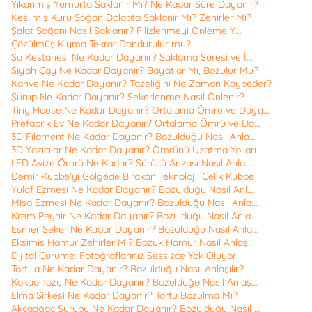
Yıkanmış Yumurta Saklanır Mı? Ne Kadar Süre Dayanır?
Kesilmiş Kuru Soğan Dolapta Saklanır Mı? Zehirler Mi?
Şalot Soğanı Nasıl Saklanır? Filizlenmeyi Önleme Y...
Çözülmüş Kıyma Tekrar Dondurulur mu?
Su Kestanesi Ne Kadar Dayanır? Saklama Süresi ve İ...
Siyah Çay Ne Kadar Dayanır? Bayatlar Mı, Bozulur Mu?
Kahve Ne Kadar Dayanır? Tazeliğini Ne Zaman Kaybeder?
Şurup Ne Kadar Dayanır? Şekerlenme Nasıl Önlenir?
Tiny House Ne Kadar Dayanır? Ortalama Ömrü ve Daya...
Prefabrik Ev Ne Kadar Dayanır? Ortalama Ömrü ve Da...
3D Filament Ne Kadar Dayanır? Bozulduğu Nasıl Anla...
3D Yazıcılar Ne Kadar Dayanır? Ömrünü Uzatma Yolları
LED Avize Ömrü Ne Kadar? Sürücü Arızası Nasıl Anla...
Demir Kubbe'yi Gölgede Bırakan Teknoloji: Çelik Kubbe
Yulaf Ezmesi Ne Kadar Dayanır? Bozulduğu Nasıl Anl...
Miso Ezmesi Ne Kadar Dayanır? Bozulduğu Nasıl Anla...
Krem Peynir Ne Kadar Dayanır? Bozulduğu Nasıl Anla...
Esmer Şeker Ne Kadar Dayanır? Bozulduğu Nasıl Anla...
Ekşimiş Hamur Zehirler Mi? Bozuk Hamur Nasıl Anlaş...
Dijital Çürüme: Fotoğraflarınız Sessizce Yok Oluyor!
Tortilla Ne Kadar Dayanır? Bozulduğu Nasıl Anlaşılır?
Kakao Tozu Ne Kadar Dayanır? Bozulduğu Nasıl Anlaş...
Elma Sirkesi Ne Kadar Dayanır? Tortu Bozulma Mı?
Akçaağaç Şurubu Ne Kadar Dayanır? Bozulduğu Nasıl ...