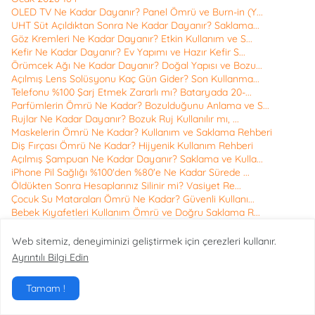
OLED TV Ne Kadar Dayanır? Panel Ömrü ve Burn-in (Y...
UHT Süt Açıldıktan Sonra Ne Kadar Dayanır? Saklama...
Göz Kremleri Ne Kadar Dayanır? Etkin Kullanım ve S...
Kefir Ne Kadar Dayanır? Ev Yapımı ve Hazır Kefir S...
Örümcek Ağı Ne Kadar Dayanır? Doğal Yapısı ve Bozu...
Açılmış Lens Solüsyonu Kaç Gün Gider? Son Kullanma...
Telefonu %100 Şarj Etmek Zararlı mı? Bataryada 20-...
Parfümlerin Ömrü Ne Kadar? Bozulduğunu Anlama ve S...
Rujlar Ne Kadar Dayanır? Bozuk Ruj Kullanılır mı, ...
Maskelerin Ömrü Ne Kadar? Kullanım ve Saklama Rehberi
Diş Fırçası Ömrü Ne Kadar? Hijyenik Kullanım Rehberi
Açılmış Şampuan Ne Kadar Dayanır? Saklama ve Kulla...
iPhone Pil Sağlığı %100'den %80'e Ne Kadar Sürede ...
Öldükten Sonra Hesaplarınız Silinir mi? Vasiyet Re...
Çocuk Su Mataraları Ömrü Ne Kadar? Güvenli Kullanı...
Bebek Kıyafetleri Kullanım Ömrü ve Doğru Saklama R...
Bebek Battaniyesi Ne Kadar Dayanır? Kullanım Ömrü ...
Bulaşık Makinesi Kapağı Açılmalı mı? İşte Doğrusu
Web sitemiz, deneyiminizi geliştirmek için çerezleri kullanır.
Side Antik Tiyatrosu Yıkılır mı? 1800 Yıllık Roma ...
Ayrıntılı Bilgi Edin
Ruj Etkisi: Ekonomik Krizde Neden Hala Pahalı Harc...
Bebek Biberonu Kullanım Ömrü: Ne Zaman Değişmeli?
Tamam !
Bebek Emziği Raf Ömrü: Hangi Durumlarda Atılmalı?
Yeşil Pasaport Kalkıyor Mu? AB Vize Krizi Gerçekleri