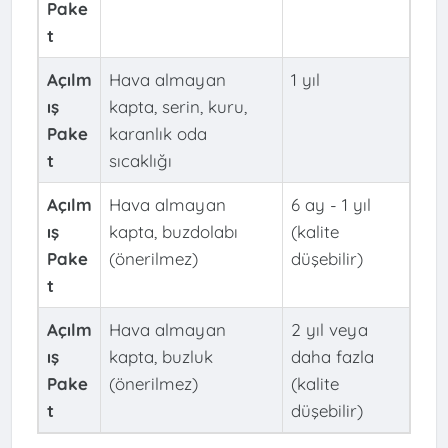
Pake
t
Açılm
Hava almayan
1 yıl
ış
kapta, serin, kuru,
Pake
karanlık oda
t
sıcaklığı
Açılm
Hava almayan
6 ay - 1 yıl
ış
kapta, buzdolabı
(kalite
Pake
(önerilmez)
düşebilir)
t
Açılm
Hava almayan
2 yıl veya
ış
kapta, buzluk
daha fazla
Pake
(önerilmez)
(kalite
t
düşebilir)