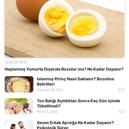
Ocak 28, 2020
Haşlanmış Yumurta Dışarıda Bozulur mu? Ne Kadar Dayanır?
Islanmış Pirinç Nasıl Saklanır? Bozulma
Belirtileri
Haziran 09, 2021
2
Ton Balığı Açıldıktan Sonra Kaç Gün içinde
Tüketilmeli?
Mart 17, 2020
1
Seven Erkek Ayrılığa Ne Kadar Dayanır?
Psikolojik Süreç