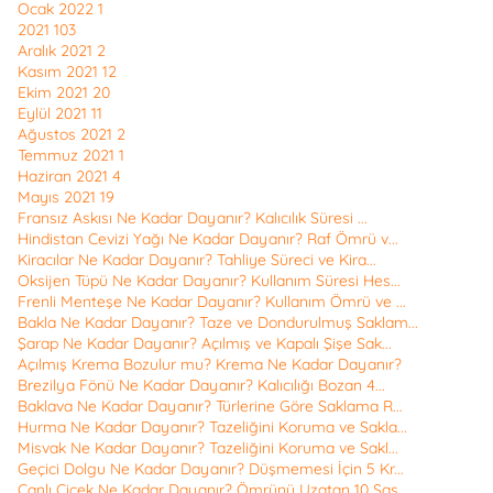
Ocak 2022
1
2021
103
Aralık 2021
2
Kasım 2021
12
Ekim 2021
20
Eylül 2021
11
Ağustos 2021
2
Temmuz 2021
1
Haziran 2021
4
Mayıs 2021
19
Fransız Askısı Ne Kadar Dayanır? Kalıcılık Süresi ...
Hindistan Cevizi Yağı Ne Kadar Dayanır? Raf Ömrü v...
Kiracılar Ne Kadar Dayanır? Tahliye Süreci ve Kira...
Oksijen Tüpü Ne Kadar Dayanır? Kullanım Süresi Hes...
Frenli Menteşe Ne Kadar Dayanır? Kullanım Ömrü ve ...
Bakla Ne Kadar Dayanır? Taze ve Dondurulmuş Saklam...
Şarap Ne Kadar Dayanır? Açılmış ve Kapalı Şişe Sak...
Açılmış Krema Bozulur mu? Krema Ne Kadar Dayanır?
Brezilya Fönü Ne Kadar Dayanır? Kalıcılığı Bozan 4...
Baklava Ne Kadar Dayanır? Türlerine Göre Saklama R...
Hurma Ne Kadar Dayanır? Tazeliğini Koruma ve Sakla...
Misvak Ne Kadar Dayanır? Tazeliğini Koruma ve Sakl...
Geçici Dolgu Ne Kadar Dayanır? Düşmemesi İçin 5 Kr...
Canlı Çiçek Ne Kadar Dayanır? Ömrünü Uzatan 10 Şaş...