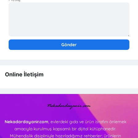
Online İletişim
Nekadardayanir.com
, evlerdeki gıda ve ürün israfını önlemek
amacıyla kurulmuş kapsamlı bir dijital kütüphanedir.
Mühendislik disipliniyle hazırladığımız rehberler; ürünlerin