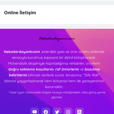
Online İletişim
Nekadardayanir.com
, evlerdeki gıda ve ürün israfını önlemek
amacıyla kurulmuş kapsamlı bir dijital kütüphanedir.
Mühendislik disipliniyle hazırladığımız rehberler; ürünlerin
doğru saklama koşullarını
,
raf ömürlerini
ve
bozulma
belirtilerini
bilimsel verilerle sunar. Amacımız, "Sıfır Atık"
bilincini yaygınlaştırarak hem bütçenizi hem de gezegenimizi
korumaktır.
Yasal Uyarı: Sitemizdeki bilgiler tavsiye niteliğindedir, tıbbi görüş yerine
geçmez.