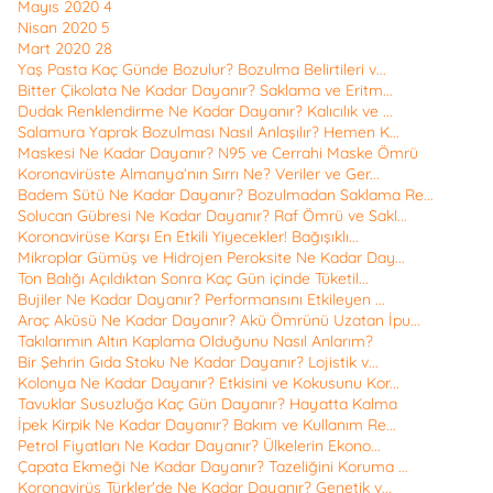
Mayıs 2020
4
Nisan 2020
5
Mart 2020
28
Yaş Pasta Kaç Günde Bozulur? Bozulma Belirtileri v...
Bitter Çikolata Ne Kadar Dayanır? Saklama ve Eritm...
Dudak Renklendirme Ne Kadar Dayanır? Kalıcılık ve ...
Salamura Yaprak Bozulması Nasıl Anlaşılır? Hemen K...
Maskesi Ne Kadar Dayanır? N95 ve Cerrahi Maske Ömrü
Koronavirüste Almanya’nın Sırrı Ne? Veriler ve Ger...
Badem Sütü Ne Kadar Dayanır? Bozulmadan Saklama Re...
Solucan Gübresi Ne Kadar Dayanır? Raf Ömrü ve Sakl...
Koronavirüse Karşı En Etkili Yiyecekler! Bağışıklı...
Mikroplar Gümüş ve Hidrojen Peroksite Ne Kadar Day...
Ton Balığı Açıldıktan Sonra Kaç Gün içinde Tüketil...
Bujiler Ne Kadar Dayanır? Performansını Etkileyen ...
Araç Aküsü Ne Kadar Dayanır? Akü Ömrünü Uzatan İpu...
Takılarımın Altın Kaplama Olduğunu Nasıl Anlarım?
Bir Şehrin Gıda Stoku Ne Kadar Dayanır? Lojistik v...
Kolonya Ne Kadar Dayanır? Etkisini ve Kokusunu Kor...
Tavuklar Susuzluğa Kaç Gün Dayanır? Hayatta Kalma
İpek Kirpik Ne Kadar Dayanır? Bakım ve Kullanım Re...
Petrol Fiyatları Ne Kadar Dayanır? Ülkelerin Ekono...
Çapata Ekmeği Ne Kadar Dayanır? Tazeliğini Koruma ...
Koronavirüs Türkler'de Ne Kadar Dayanır? Genetik v...