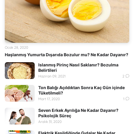
Ocak 28, 2020
Haşlanmış Yumurta Dışarıda Bozulur mu? Ne Kadar Dayanır?
Islanmış Pirinç Nasıl Saklanır? Bozulma
Belirtileri
Haziran 09, 2021
2
Ton Balığı Açıldıktan Sonra Kaç Gün içinde
Tüketilmeli?
Mart 17, 2020
1
Seven Erkek Ayrılığa Ne Kadar Dayanır?
Psikolojik Süreç
Aralık 31, 2020
Elektrik Kesildiğinde Gıdalar Ne Kadar