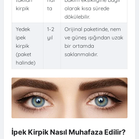
kirpik
ta
olarak kısa sürede
dökülebilir.
Yedek
1-2
Orijinal paketinde, nem
ipek
yıl
ve güneş ışığından uzak
kirpik
bir ortamda
(paket
saklanmalıdır.
halinde)
İpek Kirpik Nasıl Muhafaza Edilir?