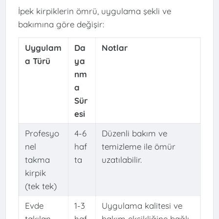
İpek kirpiklerin ömrü, uygulama şekli ve
bakımına göre değişir:
Uygulam
Da
Notlar
a Türü
ya
nm
a
Sür
esi
Profesyo
4-6
Düzenli bakım ve
nel
haf
temizleme ile ömür
takma
ta
uzatılabilir.
kirpik
(tek tek)
Evde
1-3
Uygulama kalitesi ve
takılan
haf
bakım eksikliğine bağlı