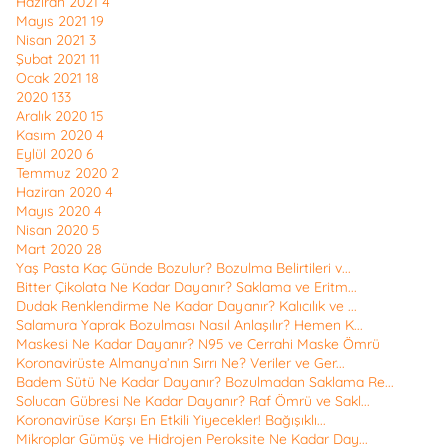
Haziran 2021
4
Mayıs 2021
19
Nisan 2021
3
Şubat 2021
11
Ocak 2021
18
2020
133
Aralık 2020
15
Kasım 2020
4
Eylül 2020
6
Temmuz 2020
2
Haziran 2020
4
Mayıs 2020
4
Nisan 2020
5
Mart 2020
28
Yaş Pasta Kaç Günde Bozulur? Bozulma Belirtileri v...
Bitter Çikolata Ne Kadar Dayanır? Saklama ve Eritm...
Dudak Renklendirme Ne Kadar Dayanır? Kalıcılık ve ...
Salamura Yaprak Bozulması Nasıl Anlaşılır? Hemen K...
Maskesi Ne Kadar Dayanır? N95 ve Cerrahi Maske Ömrü
Koronavirüste Almanya’nın Sırrı Ne? Veriler ve Ger...
Badem Sütü Ne Kadar Dayanır? Bozulmadan Saklama Re...
Solucan Gübresi Ne Kadar Dayanır? Raf Ömrü ve Sakl...
Koronavirüse Karşı En Etkili Yiyecekler! Bağışıklı...
Mikroplar Gümüş ve Hidrojen Peroksite Ne Kadar Day...