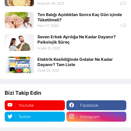
Haziran 09, 2021
2
Ton Balığı Açıldıktan Sonra Kaç Gün içinde
Tüketilmeli?
Mart 17, 2020
1
Seven Erkek Ayrılığa Ne Kadar Dayanır?
Psikolojik Süreç
Aralık 31, 2020
Elektrik Kesildiğinde Gıdalar Ne Kadar
Dayanır? Tam Liste
Ocak 03, 2021
Bizi Takip Edin
Youtube
Facebook
Twitter
Instagram