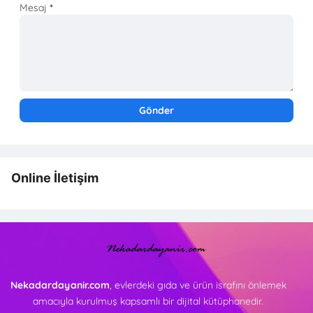
Mesaj
*
Online İletişim
Nekadardayanir.com
, evlerdeki gıda ve ürün israfını önlemek
amacıyla kurulmuş kapsamlı bir dijital kütüphanedir.