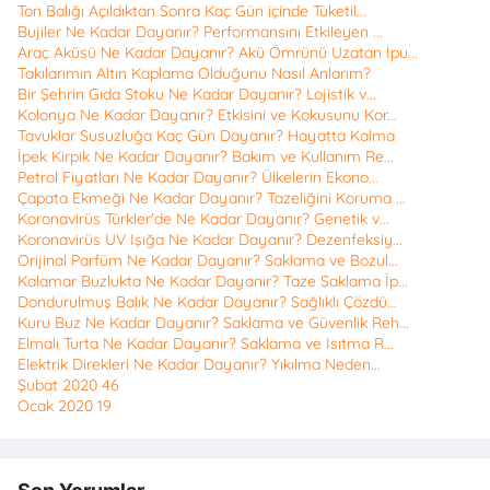
Ton Balığı Açıldıktan Sonra Kaç Gün içinde Tüketil...
Bujiler Ne Kadar Dayanır? Performansını Etkileyen ...
Araç Aküsü Ne Kadar Dayanır? Akü Ömrünü Uzatan İpu...
Takılarımın Altın Kaplama Olduğunu Nasıl Anlarım?
Bir Şehrin Gıda Stoku Ne Kadar Dayanır? Lojistik v...
Kolonya Ne Kadar Dayanır? Etkisini ve Kokusunu Kor...
Tavuklar Susuzluğa Kaç Gün Dayanır? Hayatta Kalma
İpek Kirpik Ne Kadar Dayanır? Bakım ve Kullanım Re...
Petrol Fiyatları Ne Kadar Dayanır? Ülkelerin Ekono...
Çapata Ekmeği Ne Kadar Dayanır? Tazeliğini Koruma ...
Koronavirüs Türkler'de Ne Kadar Dayanır? Genetik v...
Koronavirüs UV Işığa Ne Kadar Dayanır? Dezenfeksiy...
Orijinal Parfüm Ne Kadar Dayanır? Saklama ve Bozul...
Kalamar Buzlukta Ne Kadar Dayanır? Taze Saklama İp...
Dondurulmuş Balık Ne Kadar Dayanır? Sağlıklı Çözdü...
Kuru Buz Ne Kadar Dayanır? Saklama ve Güvenlik Reh...
Elmalı Turta Ne Kadar Dayanır? Saklama ve Isıtma R...
Elektrik Direkleri Ne Kadar Dayanır? Yıkılma Neden...
Şubat 2020
46
Ocak 2020
19